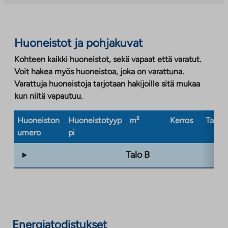
Huoneistot ja pohjakuvat
Kohteen kaikki huoneistot, sekä vapaat että varatut.
Voit hakea myös huoneistoa, joka on varattuna.
Varattuja huoneistoja tarjotaan hakijoille sitä mukaa
kun niitä vapautuu.
Huoneiston
Huoneistotyyp
m²
Kerros
Taloty
umero
pi
Talo B
Energiatodistukset