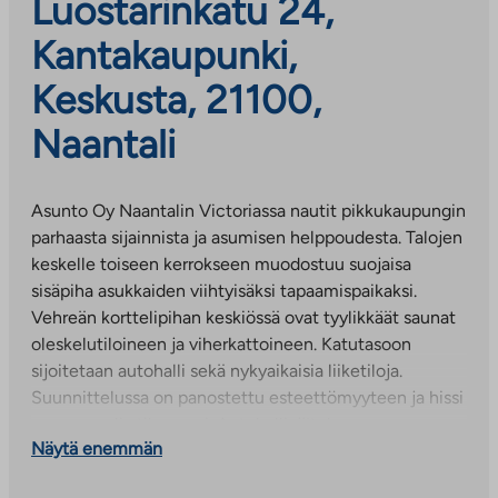
Luostarinkatu 24,
Kantakaupunki,
Keskusta, 21100,
Naantali
Asunto Oy Naantalin Victoriassa nautit pikkukaupungin
parhaasta sijainnista ja asumisen helppoudesta. Talojen
keskelle toiseen kerrokseen muodostuu suojaisa
sisäpiha asukkaiden viihtyisäksi tapaamispaikaksi.
Vehreän korttelipihan keskiössä ovat tyylikkäät saunat
oleskelutiloineen ja viherkattoineen. Katutasoon
sijoitetaan autohalli sekä nykyaikaisia liiketiloja.
Suunnittelussa on panostettu esteettömyyteen ja hissi
on normaalia tilavampi. Autohalli, jätehuone,
Näytä enemmän
huoneistokohtaiset irtaimistovarastot sekä pyörä- ja
ulkoiluvälinevarastot sijaitsevat katutasossa, josta on