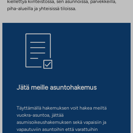
kiellettyä kiinteistössä, sen asunnoissa, parvekkeilla,
piha-alueilla ja yhteisissä tiloissa.
Jätä meille asuntohakemus
Täyttämällä hakemuksen voit hakea meiltä
vuokra-asuntoa, jättää
asumisoikeushakemuksen sekä vapaisiin ja
vapautuviin asuntoihin että varattuihin