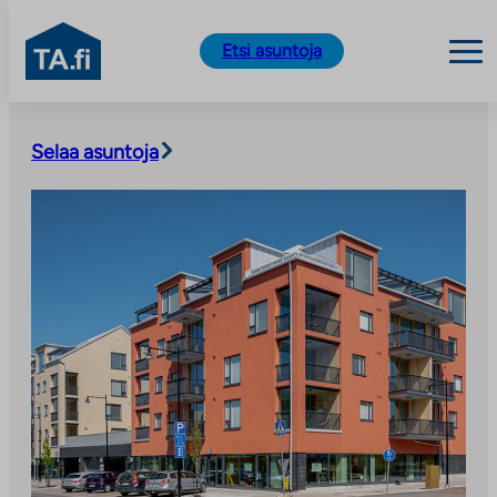
TA.fi
Etsi asuntoja
Siirry
sisältöön
Selaa asuntoja