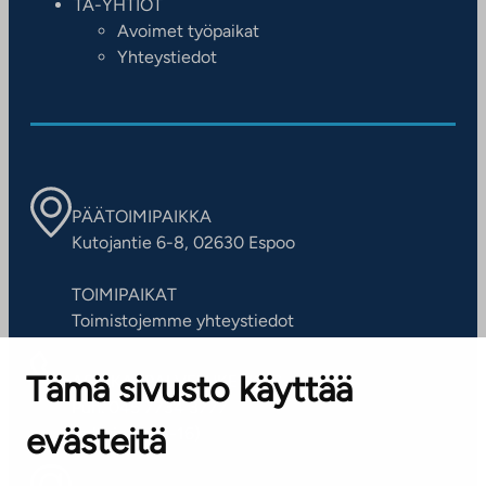
TA-YHTIÖT
Avoimet työpaikat
Yhteystiedot
PÄÄTOIMIPAIKKA
Kutojantie 6-8, 02630 Espoo
TOIMIPAIKAT
Toimistojemme yhteystiedot
Tämä sivusto käyttää
ASIAKASPALVELUKESKUS
Puh. 045 7734 3777
evästeitä
(arkisin klo 8-16)