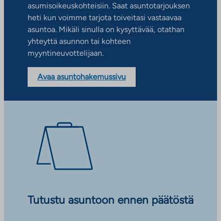
asumisoikeuskohteisiin. Saat asuntotarjouksen
heti kun voimme tarjota toiveitasi vastaavaa
asuntoa. Mikäli sinulla on kysyttävää, otathan
yhteyttä asunnon tai kohteen
myyntineuvottelijaan.
Avaa asuntohakemussivu
Tutustu asuntoon ennen päätöstä