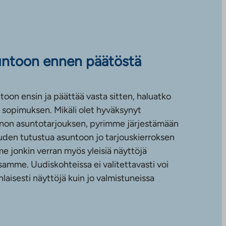
untoon ennen päätöstä
toon ensin ja päättää vasta sitten, haluatko
sopimuksen. Mikäli olet hyväksynyt
non asuntotarjouksen, pyrimme järjestämään
uuden tutustua asuntoon jo tarjouskierroksen
e jonkin verran myös yleisiä näyttöjä
amme. Uudiskohteissa ei valitettavasti voi
nlaisesti näyttöjä kuin jo valmistuneissa