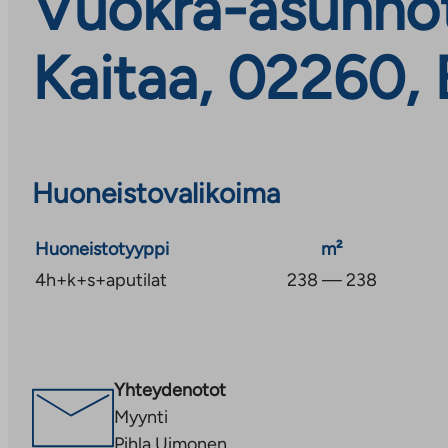
Vuokra-asunnot,
Kaitaa, 02260,
Huoneistovalikoima
Huoneistotyyppi
m²
4h+k+s+aputilat
238 — 238
Yhteydenotot
Myynti
Pihla Uimonen