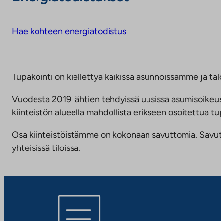
Hae kohteen energiatodistus
Tupakointi on kiellettyä kaikissa asunnoissamme ja talo
Vuodesta 2019 lähtien tehdyissä uusissa asumisoike
kiinteistön alueella mahdollista erikseen osoitettua
Osa kiinteistöistämme on kokonaan savuttomia. Savuttomu
yhteisissä tiloissa.