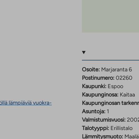
Osoite:
Marjaranta 6
Postinumero:
02260
Kaupunki:
Espoo
Kaupunginosa:
Kaitaa
llä lämpiäviä vuokra-
Kaupunginosan tarken
Asuntoja:
1
Valmistumisvuosi:
200
Talotyyppi:
Erillistalo
Lämmitysmuoto:
Maal