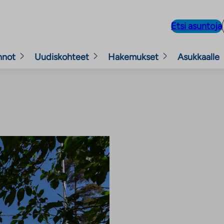
Etsi asuntoja
nnot
Uudiskohteet
Hakemukset
Asukkaalle