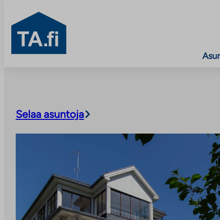
TA.fi
Asu
Siirry
sisältöön
Selaa asuntoja