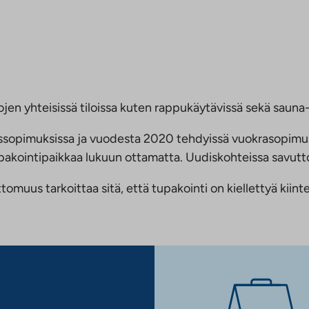
jen yhteisissä tiloissa kuten rappukäytävissä sekä sauna- 
ussopimuksissa ja vuodesta 2020 tehdyissä vuokrasopimu
 tupakointipaikkaa lukuun ottamatta. Uudiskohteissa savu
us tarkoittaa sitä, että tupakointi on kiellettyä kiinteis