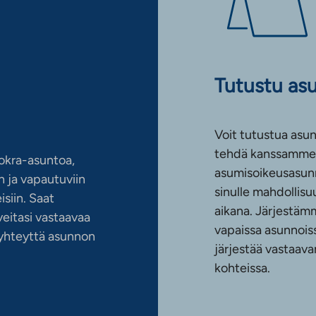
Tutustu as
Voit tutustua asun
tehdä kanssamme 
okra-asuntoa,
asumisoikeusasun
 ja vapautuviin
sinulle mahdollis
siin. Saat
aikana. Järjestämm
eitasi vastaavaa
vapaissa asunnoiss
n yhteyttä asunnon
järjestää vastaava
kohteissa.