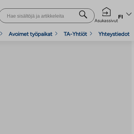
FI
Asukassivut
Avoimet työpaikat
TA-Yhtiöt
Yhteystiedot