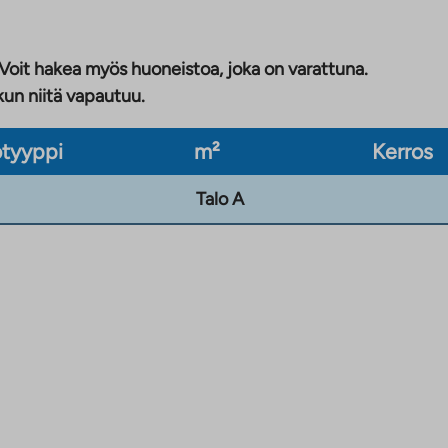
 Voit hakea myös huoneistoa, joka on varattuna.
kun niitä vapautuu.
tyyppi
m²
Kerros
Talo A