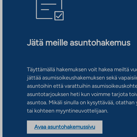
Jätä meille asuntohakemus
Täyttämällä hakemuksen voit hakea meiltä vu
jättää asumisoikeushakemuksen sekä vapaisiin
asuntoihin että varattuihin asumisoikeuskohtei
asuntotarjouksen heti kun voimme tarjota toiv
asuntoa. Mikäli sinulla on kysyttävää, otatha
tai kohteen myyntineuvottelijaan.
Avaa asuntohakemussivu