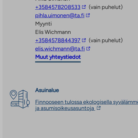
Linkki
+3584578208533
(vain puhelut)
vie
Linkki
pihla.uimonen@ta.fi
ulkopuoliseen
vie
Myynti
palveluun
ulkopuoliseen
Elis Wichmann
Linkki
palveluun
+3584578844397
(vain puhelut)
vie
Linkki
elis.wichmann@ta.fi
ulkopuoliseen
vie
Muut yhteystiedot
palveluun
ulkopuoliseen
palveluun
Asuinalue
Finnooseen tulossa ekologisella syvälämmö
Linkki
ja asumisoikeusasuntoja
vie
ulkopuoliseen
palveluun.
Linkki