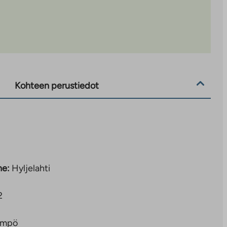
Kohteen perustiedot
ne:
Hyljelahti
2
ämpö