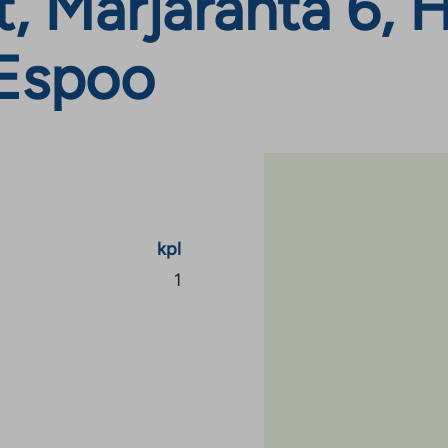
 Marjaranta 6, Hy
 Espoo
kpl
1