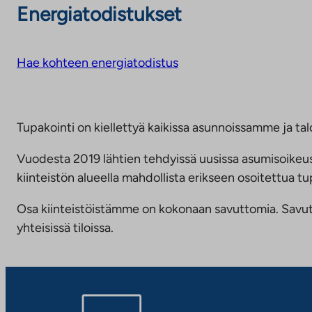
Energiatodistukset
Hae kohteen energiatodistus
Tupakointi on kiellettyä kaikissa asunnoissamme ja talo
Vuodesta 2019 lähtien tehdyissä uusissa asumisoike
kiinteistön alueella mahdollista erikseen osoitettua
Osa kiinteistöistämme on kokonaan savuttomia. Savuttomu
yhteisissä tiloissa.