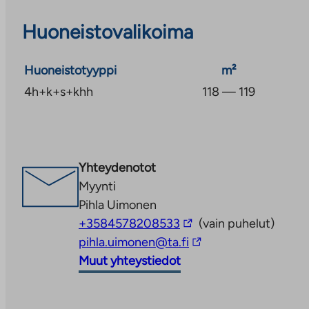
Huoneistovalikoima
Huoneistotyyppi
m²
4h+k+s+khh
118 — 119
Yhteydenotot
Myynti
Pihla Uimonen
Linkki
+3584578208533
(vain puhelut)
vie
Linkki
pihla.uimonen@ta.fi
ulkopuoliseen
vie
Muut yhteystiedot
palveluun
ulkopuoliseen
palveluun