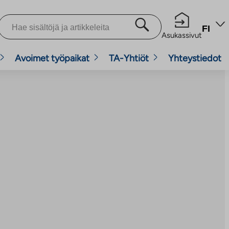
FI
Asukassivut
Avoimet työpaikat
TA-Yhtiöt
Yhteystiedot