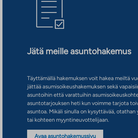
Jätä meille asuntohakemus
Täyttämällä hakemuksen voit hakea meiltä vu
jättää asumisoikeushakemuksen sekä vapaisiin
asuntoihin että varattuihin asumisoikeuskohtei
asuntotarjouksen heti kun voimme tarjota toiv
asuntoa. Mikäli sinulla on kysyttävää, otatha
tai kohteen myyntineuvottelijaan.
Avaa asuntohakemussivu