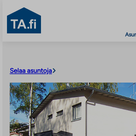
TA.fi
Asu
Siirry
sisältöön
Selaa asuntoja