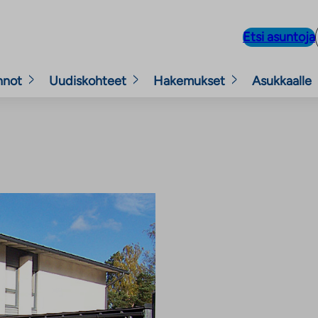
Etsi asuntoja
nnot
Uudiskohteet
Hakemukset
Asukkaalle