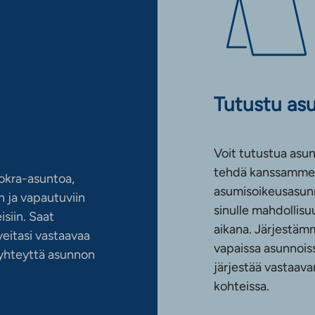
Tutustu as
Voit tutustua asun
tehdä kanssamme 
okra-asuntoa,
asumisoikeusasun
 ja vapautuviin
sinulle mahdollis
siin. Saat
aikana. Järjestämm
eitasi vastaavaa
vapaissa asunnoiss
n yhteyttä asunnon
järjestää vastaava
kohteissa.