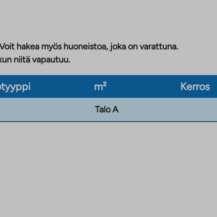
 Voit hakea myös huoneistoa, joka on varattuna.
kun niitä vapautuu.
tyyppi
m²
Kerros
Talo A