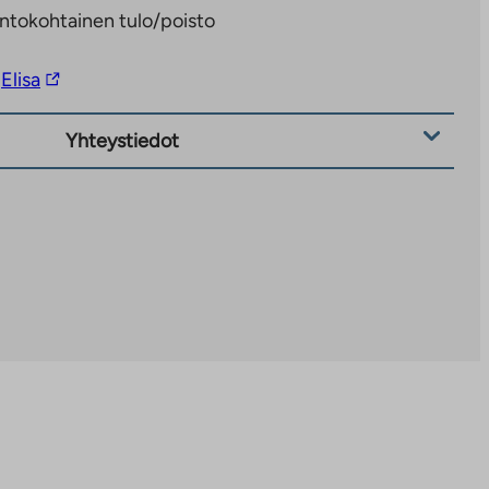
ntokohtainen tulo/poisto
Linkki
Elisa
vie
ulkopuoliseen
Yhteystiedot
palveluun.
Linkki
aukeaa
uuteen
välilehteen