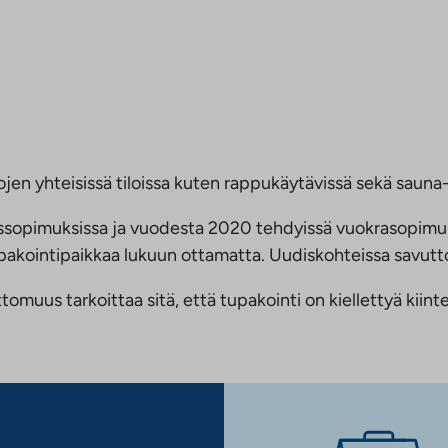
jen yhteisissä tiloissa kuten rappukäytävissä sekä sauna- 
ussopimuksissa ja vuodesta 2020 tehdyissä vuokrasopimu
 tupakointipaikkaa lukuun ottamatta. Uudiskohteissa savu
us tarkoittaa sitä, että tupakointi on kiellettyä kiinteis