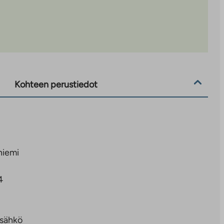
Kohteen perustiedot
niemi
4
sähkö