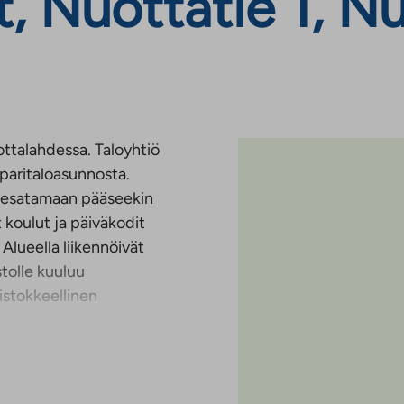
, Nuottatie 1, Nu
ottalahdessa. Taloyhtiö
paritaloasunnosta.
nesatamaan pääseekin
t koulut ja päiväkodit
lueella liikennöivät
stolle kuuluu
istokkeellinen