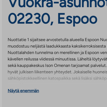
Vuokra-asunnot
02230, Espoo
Nuottatie 1 sijaitsee arvostetulla alueella Espoon Nu
muodostuu neljästä laadukkaasta kaksikerroksisesta 
Nuottalahden tunnelma on merellinen ja Espoon ve
kävellen reilussa viidessä minuutissa. Läheltä löytyvä
sekä kauppakeskus Ison Omenan tarjoamat palvelut. A
hyvät julkisen liikenteen yhteydet. Jokaiselle huonei
sähköpistokkeellinen katospaikka sekä lisäksi sähköp
avopaikka.
Näytä enemmän