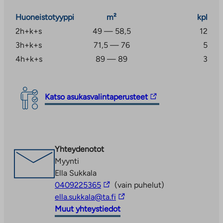
asukasvalintaperusteita. Asunnon saamiseen
vaikuttavat mm. hakijaruokakunnan asunnontarve,
Huoneistotyyppi
m²
kpl
varallisuus ja tulot.
2h+k+s
49 — 58,5
12
3h+k+s
71,5 — 76
5
4h+k+s
89 — 89
3
Linkki
Katso asukasvalintaperusteet
vie
ulkopuoliseen
palveluun.
Linkki
Yhteydenotot
aukeaa
Myynti
uuteen
Ella Sukkala
välilehteen
Linkki
0409225365
(vain puhelut)
vie
Linkki
ella.sukkala@ta.fi
ulkopuoliseen
vie
Muut yhteystiedot
palveluun
ulkopuoliseen