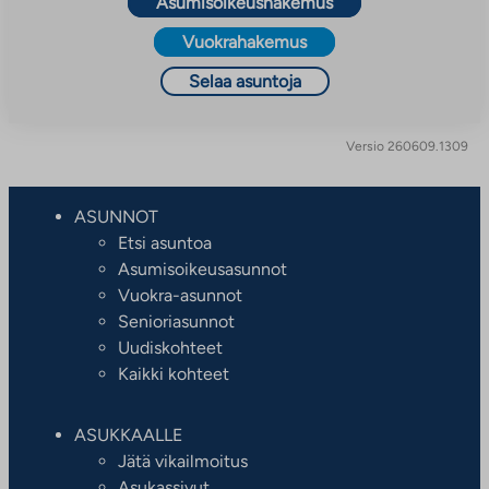
Asumisoikeushakemus
Vuokrahakemus
Selaa asuntoja
Versio 260609.1309
ASUNNOT
Etsi asuntoa
Asumisoikeusasunnot
Vuokra-asunnot
Senioriasunnot
Uudiskohteet
Kaikki kohteet
ASUKKAALLE
Jätä vikailmoitus
Asukassivut