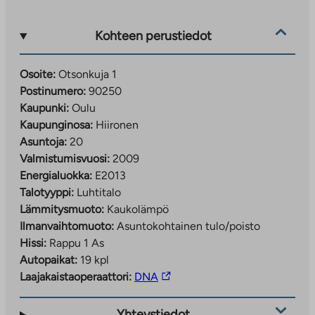
Kohteen perustiedot
Osoite:
Otsonkuja 1
Postinumero:
90250
Kaupunki:
Oulu
Kaupunginosa:
Hiironen
Asuntoja:
20
Valmistumisvuosi:
2009
Energialuokka:
E2013
Talotyyppi:
Luhtitalo
Lämmitysmuoto:
Kaukolämpö
Ilmanvaihtomuoto:
Asuntokohtainen tulo/poisto
Hissi:
Rappu 1 As
Autopaikat:
19 kpl
Linkki
Laajakaistaoperaattori:
DNA
vie
ulkopuoliseen
Yhteystiedot