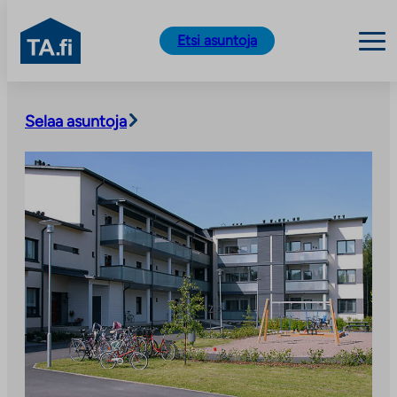
TA.fi
Etsi asuntoja
Siirry
sisältöön
Selaa asuntoja