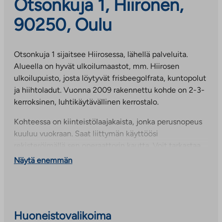
Otsonkuja 1, Hiironen,
90250, Oulu
Otsonkuja 1 sijaitsee Hiirosessa, lähellä palveluita.
Alueella on hyvät ulkoilumaastot, mm. Hiirosen
ulkoilupuisto, josta löytyvät frisbeegolfrata, kuntopolut
ja hiihtoladut. Vuonna 2009 rakennettu kohde on 2-3-
kerroksinen, luhtikäytävällinen kerrostalo.
Kohteessa on kiinteistölaajakaista, jonka perusnopeus
kuuluu vuokraan. Saat liittymän käyttöösi
rekisteröimällä sen operaattorin kautta. Voit tarkastaa
oman talosi liittymän perusnopeuden suoraan
Näytä enemmän
operaattorin sivuilta ja halutessasi voit myös tilata vielä
nopeamman yhteyden erilliseen lisähintaan.
Kyseessä on arava- ja korkotukikohde, asukasvalinnassa
noudatamme valtioneuvoston asettamia
Huoneistovalikoima