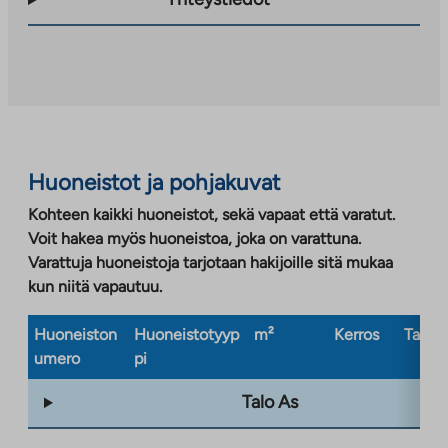
palveluun.
Linkki
aukeaa
uuteen
välilehteen
Huoneistot ja pohjakuvat
Kohteen kaikki huoneistot, sekä vapaat että varatut.
Voit hakea myös huoneistoa, joka on varattuna.
Varattuja huoneistoja tarjotaan hakijoille sitä mukaa
kun niitä vapautuu.
Huoneiston
Huoneistotyyp
m²
Kerros
Taloty
umero
pi
Talo As