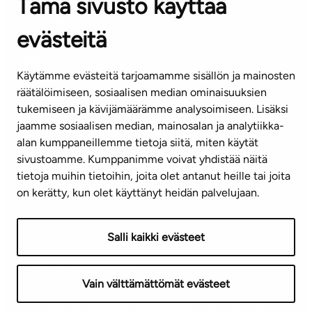
Tämä sivusto käyttää
ASIAKASPALVELUKESKUS
Puh. 045 7734 3777
evästeitä
(arkisin klo 8-16)
info@ta.fi
Käytämme evästeitä tarjoamamme sisällön ja mainosten
räätälöimiseen, sosiaalisen median ominaisuuksien
tukemiseen ja kävijämäärämme analysoimiseen. Lisäksi
jaamme sosiaalisen median, mainosalan ja analytiikka-
Tilaa uutiskirje
alan kumppaneillemme tietoja siitä, miten käytät
sivustoamme. Kumppanimme voivat yhdistää näitä
Mediapankki
tietoja muihin tietoihin, joita olet antanut heille tai joita
on kerätty, kun olet käyttänyt heidän palvelujaan.
Käyttöehdot
Tietosuojaseloste
Saavutettavuusseloste
Salli kaikki evästeet
Näytä evästeasetukseni
Vain välttämättömät evästeet
Copyright © 2026 TA-Yhtiöt | Pidätämme oikeuden