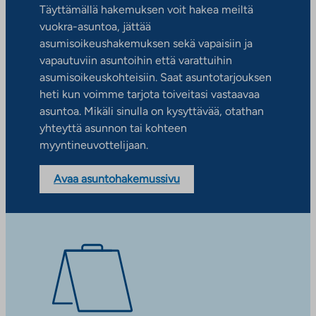
Täyttämällä hakemuksen voit hakea meiltä
vuokra-asuntoa, jättää
asumisoikeushakemuksen sekä vapaisiin ja
vapautuviin asuntoihin että varattuihin
asumisoikeuskohteisiin. Saat asuntotarjouksen
heti kun voimme tarjota toiveitasi vastaavaa
asuntoa. Mikäli sinulla on kysyttävää, otathan
yhteyttä asunnon tai kohteen
myyntineuvottelijaan.
Avaa asuntohakemussivu