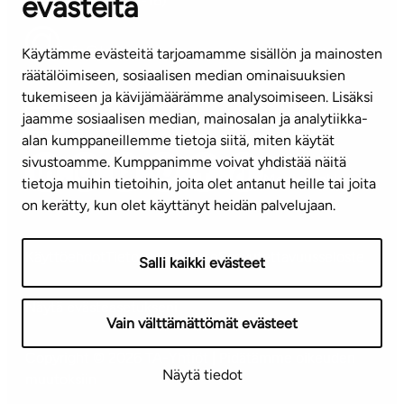
evästeitä
(arkisin klo 8-16)
info@ta.fi
Käytämme evästeitä tarjoamamme sisällön ja mainosten
räätälöimiseen, sosiaalisen median ominaisuuksien
tukemiseen ja kävijämäärämme analysoimiseen. Lisäksi
jaamme sosiaalisen median, mainosalan ja analytiikka-
Tilaa uutiskirje
alan kumppaneillemme tietoja siitä, miten käytät
sivustoamme. Kumppanimme voivat yhdistää näitä
Mediapankki
tietoja muihin tietoihin, joita olet antanut heille tai joita
on kerätty, kun olet käyttänyt heidän palvelujaan.
Käyttöehdot
Tietosuojaseloste
Saavutettavuusseloste
Salli kaikki evästeet
Näytä evästeasetukseni
Vain välttämättömät evästeet
Copyright © 2026 TA-Yhtiöt | Pidätämme oikeuden
Näytä tiedot
muutoksiin