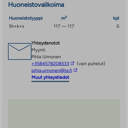
Huoneistovalikoima
Huoneistotyyppi
m²
kpl
5h+k+s
117 — 117
6
Yhteydenotot
Myynti
Pihla Uimonen
Linkki
+3584578208533
(vain puhelut)
vie
Linkki
pihla.uimonen@ta.fi
ulkopuoliseen
vie
Muut yhteystiedot
palveluun
ulkopuoliseen
palveluun