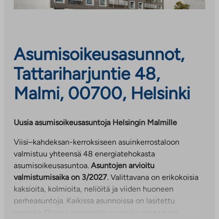
Asumisoikeusasunnot,
Tattariharjuntie 48,
Malmi, 00700, Helsinki
Uusia asumisoikeusasuntoja Helsingin Malmille
Viisi–kahdeksan-kerroksiseen asuinkerrostaloon
valmistuu yhteensä 48 energiatehokasta
asumisoikeusasuntoa.
Asuntojen arvioitu
valmistumisaika on 3/2027
. Valittavana on erikokoisia
kaksioita, kolmioita, neliöitä ja viiden huoneen
perheasuntoja. Kaikissa asunnoissa on lasitettu
parveke. Osassa asunnoista on myös oma sauna.