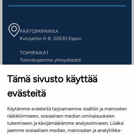
PÄÄTOIMIPAIKKA
Kutojantie 6-8, 02630 Espoo
TOIMIPAIKAT
Toimistojemme yhteystiedot
Tämä sivusto käyttää
ASIAKASPALVELUKESKUS
Puh. 045 7734 3777
evästeitä
(arkisin klo 8-16)
info@ta.fi
Käytämme evästeitä tarjoamamme sisällön ja mainosten
räätälöimiseen, sosiaalisen median ominaisuuksien
tukemiseen ja kävijämäärämme analysoimiseen. Lisäksi
jaamme sosiaalisen median, mainosalan ja analytiikka-
Tilaa uutiskirje