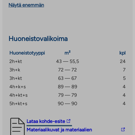
Näytä enemmän
Asukkaiden yhteiskäytössä on pesula, kuivaushuone,
talosauna ja kerhohuone. Pihalla on leikki- ja
oleskelualue. Autopaikkoja 36 kpl.
Huoneistojakauma:
Huoneistovalikoima
2h+kt, 43,0-55,5 m²
Huoneistotyyppi
m²
kpl
asumisoikeusmaksut alkaen 25985€ – 32265€ ja
käyttövastike alkaen 699€ – 868€
2h+kt
43 — 55,5
24
3h+k
72 — 72
7
3h+kt, 63,0-67,0 m²
3h+kt
63 — 67
5
asumisoikeusmaksut alkaen 37853€ – 38545€ ja
4h+k+s
89 — 89
4
käyttövastike alkaen 1018€ – 1037€
4h+kt+s
79 — 79
4
5h+kt+s
90 — 90
4
3h+k, 72,0 m²
asumisoikeusmaksut alkaen 39351€ – 41771€ ja
Linkki
Lataa kohde-esite
käyttövastike alkaen 1057€ – 1124€
vie
Linkki
Materiaalikuvat ja materiaalien