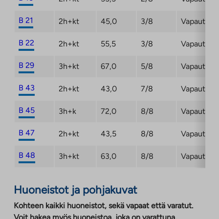
B 21
2h+kt
45,0
3/8
Vapautuma
B 22
2h+kt
55,5
3/8
Vapautuma
B 29
3h+kt
67,0
5/8
Vapautuma
B 43
2h+kt
43,0
7/8
Vapautuma
B 45
3h+k
72,0
8/8
Vapautuma
B 47
2h+kt
43,5
8/8
Vapautuma
B 48
3h+kt
63,0
8/8
Vapautuma
Huoneistot ja pohjakuvat
Kohteen kaikki huoneistot, sekä vapaat että varatut.
Voit hakea myös huoneistoa, joka on varattuna.