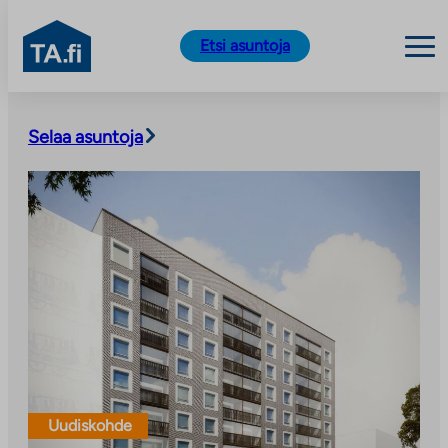
TA.fi
Etsi asuntoja
Siirry
sisältöön
Selaa asuntoja
Uudiskohde