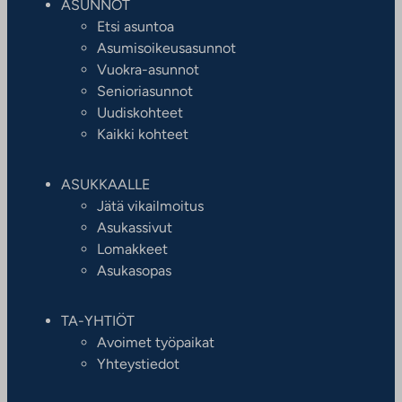
ASUNNOT
Etsi asuntoa
Asumisoikeusasunnot
Vuokra-asunnot
Senioriasunnot
Uudiskohteet
Kaikki kohteet
ASUKKAALLE
Jätä vikailmoitus
Asukassivut
Lomakkeet
Asukasopas
TA-YHTIÖT
Avoimet työpaikat
Yhteystiedot