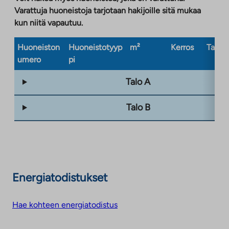
Varattuja huoneistoja tarjotaan hakijoille sitä mukaa
kun niitä vapautuu.
Huoneiston
Huoneistotyyp
m²
Kerros
Taloty
umero
pi
Talo A
Talo B
Energiatodistukset
Hae kohteen energiatodistus