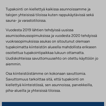
Tupakointi on kiellettyä kaikissa asunnoissamme ja
talojen yhteisissä tiloissa kuten rappukäytävissä sekä
sauna- ja varastotiloissa.
Vuodesta 2019 lähtien tehdyissä uusissa
asumisoikeussopimuksissa ja vuodesta 2020 tehdyissä
vuokrasopimuksissa asukas on sitoutunut olemaan
tupakoimatta kiinteistön alueella mahdollista erikseen
osoitettua tupakointipaikkaa lukuun ottamatta.
Uudiskohteissa savuttomuusehto on otettu käyttöön jo
aiemmin.
Osa kiinteistöistämme on kokonaan savuttomia.
Savuttomuus tarkoittaa sitä, että tupakointi on
kiellettyä kiinteistössä, sen asunnoissa, parvekkeilla,
piha-alueilla ja yhteisissä tiloissa.