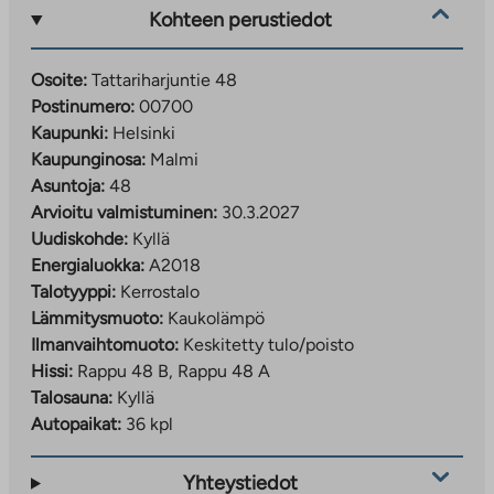
Kohteen perustiedot
Nettisivuillamme on asuntoilmoitukset per
huoneistotyyppi.
Osoite:
Tattariharjuntie 48
Asuntoa haetaan täyttämällä hakemus
Postinumero:
00700
osoitteessa
Kaupunki:
Helsinki
ta.fi/asuntohakemukset/asumisoikeushakemus
Kaupunginosa:
Malmi
Hakemusta täyttäessä valitse Uudiskohde ja
Asuntoja:
48
toivekohteeksi Tattariharjuntie 48 / TA-
Arvioitu valmistuminen:
30.3.2027
Asumisoikeus Oy
Uudiskohde:
Kyllä
Energialuokka:
A2018
Onko nykyinen omistusasuntosi vielä myymättä?
TA-
Talotyyppi:
Kerrostalo
Housing LKV hoitaa asuntosi myynnin puolestasi –
Lämmitysmuoto:
Kaukolämpö
välityspalkkio 0 €, kun teet asumisoikeussopimuksen
Ilmanvaihtomuoto:
Keskitetty tulo/poisto
TA-Asumisoikeus Oy asumisoikeusasuntoon
Hissi:
Rappu 48 B, Rappu 48 A
viimeistään 31.12.2026. Tutustu kampanjaehtoihin:
Talosauna:
Kyllä
https://ta.fi/housing/tarjous/
Autopaikat:
36 kpl
Yhteystiedot