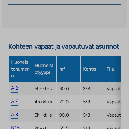
Kohteen vapaat ja vapautuvat asunnot
Huoneis
Huoneist
tonumer
m²
Kerros
Tila
otyyppi
o
A 2
5h+kt+s
90,0
2/8
Vapautuma
A 7
4h+kt+s
79,0
5/8
Vapautuma
A 8
5h+kt+s
90,0
5/8
Vapautuma
B 15
2h+kt
55,5
2/8
Vapautuma