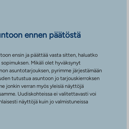
untoon ennen päätöstä
toon ensin ja päättää vasta sitten, haluatko
sopimuksen. Mikäli olet hyväksynyt
non asuntotarjouksen, pyrimme järjestämään
uuden tutustua asuntoon jo tarjouskierroksen
e jonkin verran myös yleisiä näyttöjä
amme. Uudiskohteissa ei valitettavasti voi
nlaisesti näyttöjä kuin jo valmistuneissa