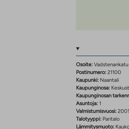
Osoite:
Vadstenankatu
Postinumero:
21100
Kaupunki:
Naantali
Kaupunginosa:
Keskus
Kaupunginosan tarken
Asuntoja:
1
Valmistumisvuosi:
200
Talotyyppi:
Paritalo
Lämmitysmuoto:
Kauk