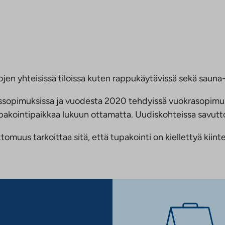
jen yhteisissä tiloissa kuten rappukäytävissä sekä sauna- 
ussopimuksissa ja vuodesta 2020 tehdyissä vuokrasopimu
 tupakointipaikkaa lukuun ottamatta. Uudiskohteissa savu
us tarkoittaa sitä, että tupakointi on kiellettyä kiinteis