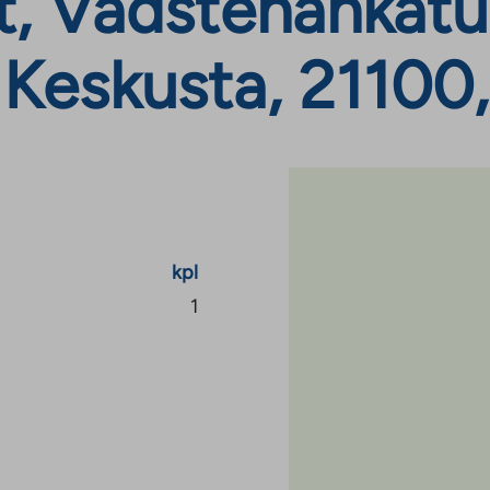
, Vadstenankatu
Keskusta, 21100,
kpl
1