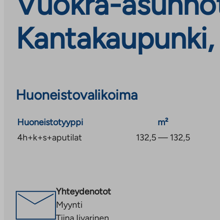
Vuokra-asunnot
Kantakaupunki, 
Huoneistovalikoima
Huoneistotyyppi
m²
4h+k+s+aputilat
132,5 — 132,5
Yhteydenotot
Myynti
Tiina Iivarinen