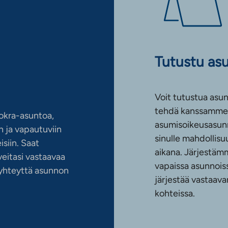
Tutustu as
Voit tutustua asun
tehdä kanssamme 
okra-asuntoa,
asumisoikeusasun
 ja vapautuviin
sinulle mahdollis
siin. Saat
aikana. Järjestämm
eitasi vastaavaa
vapaissa asunnoiss
n yhteyttä asunnon
järjestää vastaava
kohteissa.