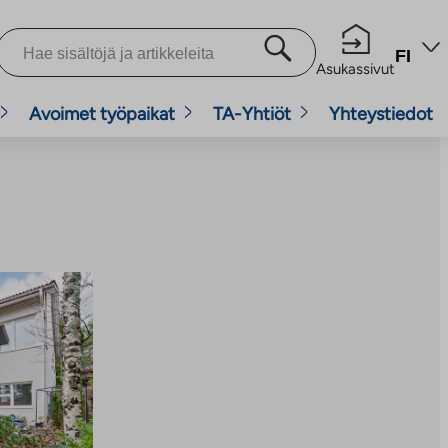
FI
Asukassivut
Avoimet työpaikat
TA-Yhtiöt
Yhteystiedot