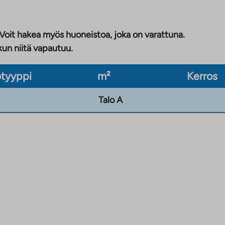
 Voit hakea myös huoneistoa, joka on varattuna.
kun niitä vapautuu.
tyyppi
m²
Kerros
Talo A