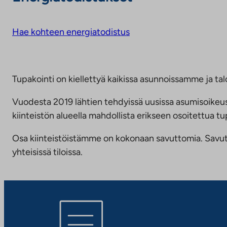
Hae kohteen energiatodistus
Tupakointi on kiellettyä kaikissa asunnoissamme ja talo
Vuodesta 2019 lähtien tehdyissä uusissa asumisoike
kiinteistön alueella mahdollista erikseen osoitettua
Osa kiinteistöistämme on kokonaan savuttomia. Savuttomu
yhteisissä tiloissa.