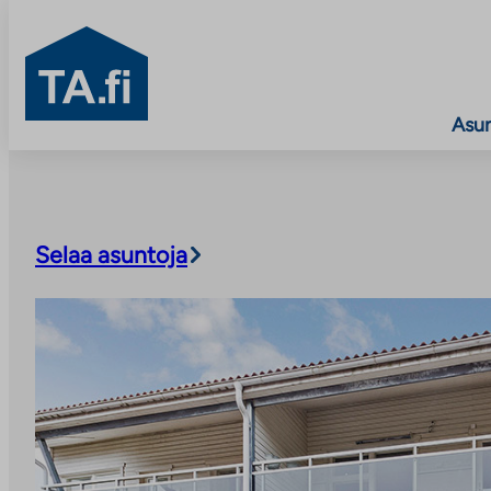
TA.fi
Asu
Siirry
sisältöön
Selaa asuntoja