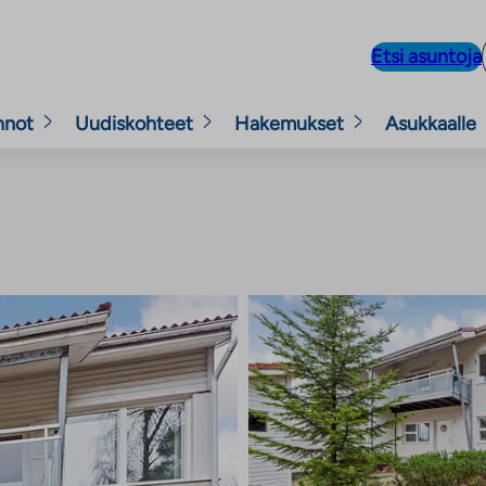
Etsi asuntoja
nnot
Uudiskohteet
Hakemukset
Asukkaalle