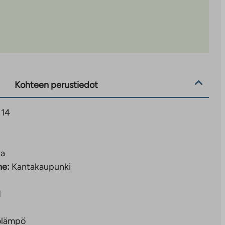
Kohteen perustiedot
 14
ta
ne:
Kantakaupunki
1
olämpö