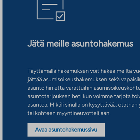
Jätä meille asuntohakemus
Täyttämällä hakemuksen voit hakea meiltä vu
jättää asumisoikeushakemuksen sekä vapaisiin
asuntoihin että varattuihin asumisoikeuskohtei
asuntotarjouksen heti kun voimme tarjota toiv
asuntoa. Mikäli sinulla on kysyttävää, otatha
tai kohteen myyntineuvottelijaan.
Avaa asuntohakemussivu