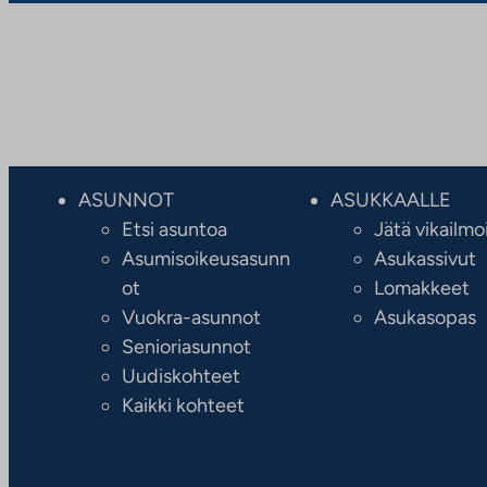
ASUNNOT
ASUKKAALLE
Etsi asuntoa
Jätä vikailmo
Asumisoikeusasunn
Asukassivut
ot
Lomakkeet
Vuokra-asunnot
Asukasopas
Senioriasunnot
Uudiskohteet
Kaikki kohteet