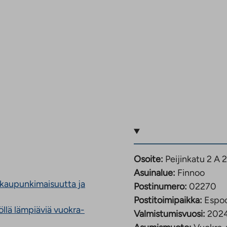
Osoite:
Peijinkatu 2 A
Asuinalue:
Finnoo
 kaupunkimaisuutta ja
Postinumero:
02270
Postitoimipaikka:
Espo
llä lämpiäviä vuokra-
Valmistumisvuosi:
202