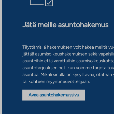
Jätä meille asuntohakemus
Täyttämällä hakemuksen voit hakea meiltä vu
jättää asumisoikeushakemuksen sekä vapaisiin
asuntoihin että varattuihin asumisoikeuskohtei
asuntotarjouksen heti kun voimme tarjota toiv
asuntoa. Mikäli sinulla on kysyttävää, otatha
tai kohteen myyntineuvottelijaan.
Avaa asuntohakemussivu