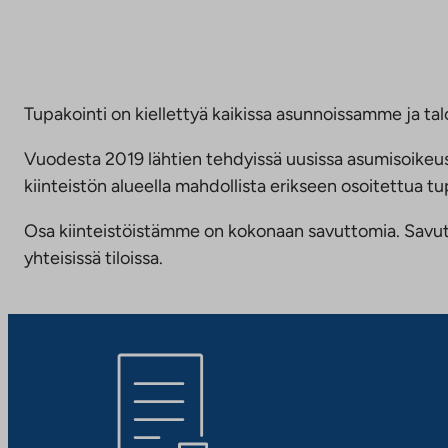
Tupakointi on kiellettyä kaikissa asunnoissamme ja talo
Vuodesta 2019 lähtien tehdyissä uusissa asumisoike
kiinteistön alueella mahdollista erikseen osoitettua
Osa kiinteistöistämme on kokonaan savuttomia. Savuttomu
yhteisissä tiloissa.