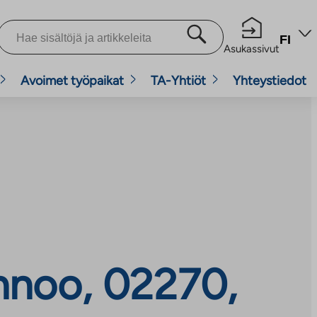
FI
Asukassivut
Avoimet työpaikat
TA-Yhtiöt
Yhteystiedot
innoo, 02270,