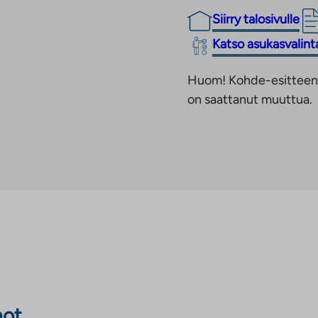
Siirry talosivulle
Linkki
Katso asukasvalin
vie
Huom! Kohde-esitteen t
ulkopuoliseen
on saattanut muuttua.
palveluun.
Linkki
aukeaa
uuteen
välilehteen
not