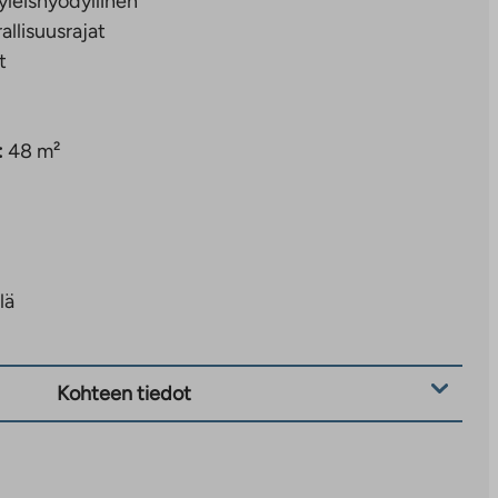
yleishyödyllinen
rallisuusrajat
t
:
48 m²
lä
Kohteen tiedot