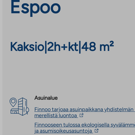
Espoo
Kaksio
|
2h+kt
|
48 m²
Asuinalue
Finnoo tarjoaa asuinpaikkana yhdistelmän
Linkki
merellistä luontoa
vie
Finnooseen tulossa ekologisella syvälämmö
ulkopuoliseen
Linkki
ja asumisoikeusasuntoja
palveluun.