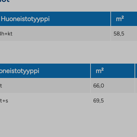
Huoneistotyyppi
m²
3h+kt
58,5
neistotyyppi
m²
t
66,0
t+s
69,5