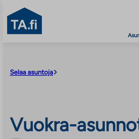
TA.fi
Asu
Siirry
sisältöön
Selaa asuntoja
Vuokra-asunnot,