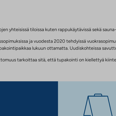
jen yhteisissä tiloissa kuten rappukäytävissä sekä sauna- 
ussopimuksissa ja vuodesta 2020 tehdyissä vuokrasopimu
 tupakointipaikkaa lukuun ottamatta. Uudiskohteissa savu
us tarkoittaa sitä, että tupakointi on kiellettyä kiinteis