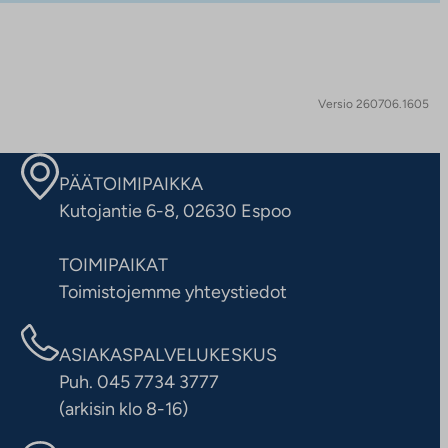
Versio 260706.1605
PÄÄTOIMIPAIKKA
Kutojantie 6-8, 02630 Espoo
TOIMIPAIKAT
Toimistojemme yhteystiedot
ASIAKASPALVELUKESKUS
Puh. 045 7734 3777
(arkisin klo 8-16)