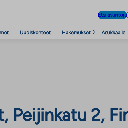
Etsi asuntoja
nnot
Uudiskohteet
Hakemukset
Asukkaalle
 Peijinkatu 2, F