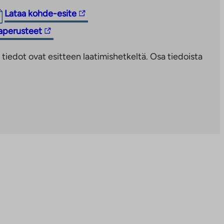
Linkki
Lataa kohde-esite
vie
taperusteet
ulkopuoliseen
palveluun.
iedot ovat esitteen laatimishetkeltä. Osa tiedoista
Linkki
aukeaa
uuteen
välilehteen