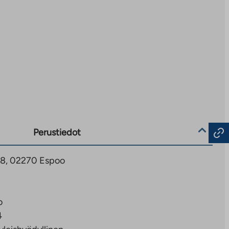
Perustiedot
 28, 02270 Espoo
o
4