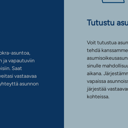
Tutustu as
Voit tutustua asun
tehdä kanssamme 
okra-asuntoa,
asumisoikeusasun
 ja vapautuviin
sinulle mahdollis
siin. Saat
aikana. Järjestämm
eitasi vastaavaa
vapaissa asunnoiss
n yhteyttä asunnon
järjestää vastaava
kohteissa.