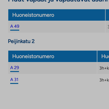
Huoneistonumero
A 49
Peijinkatu 2
Huoneistonumero
Huo
A 29
3h+k
A 31
3h+k