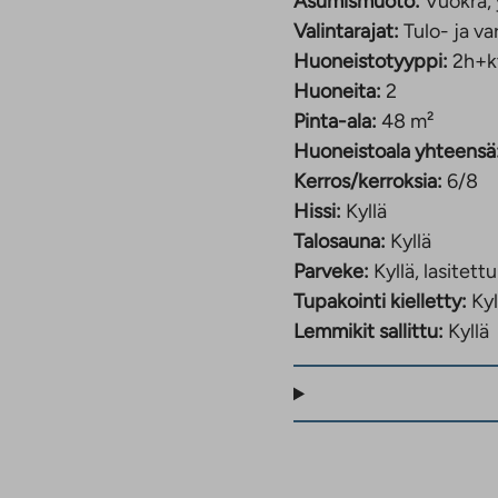
Asumismuoto:
Vuokra, 
Valintarajat:
Tulo- ja va
Huoneistotyyppi:
2h+k
Huoneita:
2
Pinta-ala:
48 m²
Huoneistoala yhteensä
Kerros/kerroksia:
6/8
Hissi:
Kyllä
Talosauna:
Kyllä
Parveke:
Kyllä, lasitettu
Tupakointi kielletty:
Kyl
Lemmikit sallittu:
Kyllä