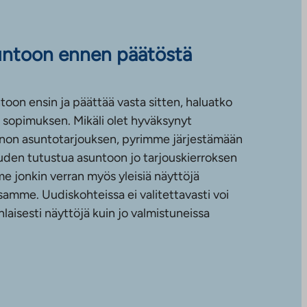
untoon ennen päätöstä
toon ensin ja päättää vasta sitten, haluatko
sopimuksen. Mikäli olet hyväksynyt
non asuntotarjouksen, pyrimme järjestämään
uuden tutustua asuntoon jo tarjouskierroksen
e jonkin verran myös yleisiä näyttöjä
amme. Uudiskohteissa ei valitettavasti voi
nlaisesti näyttöjä kuin jo valmistuneissa