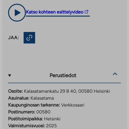
Linkki
Katso kohteen esittelyvideo
vie
ulkopuoliseen
palveluun.
JAA:
Linkki
aukeaa
uuteen
välilehteen
Perustiedot
Osoite:
Kalasatamankatu 29 B 40, 00580 Helsinki
Asuinalue:
Kalasatama
Kaupunginosan tarkenne:
Verkkosaari
Postinumero:
00580
Postitoimipaikka:
Helsinki
Valmistumisvuosi:
2025