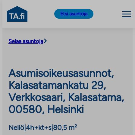
TA.fi
Etsi asuntoja
Siirry
sisältöön
Selaa asuntoja
Asumisoikeusasunnot,
Kalasatamankatu 29,
Verkkosaari, Kalasatama,
00580, Helsinki
Neliö
|
4h+kt+s
|
80,5 m²