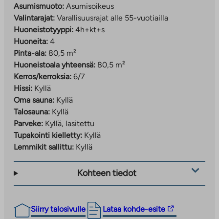
Asumismuoto:
Asumisoikeus
Valintarajat:
Varallisuusrajat alle 55-vuotiailla
Huoneistotyyppi:
4h+kt+s
Huoneita:
4
Pinta-ala:
80,5 m²
Huoneistoala yhteensä:
80,5 m²
Kerros/kerroksia:
6/7
Hissi:
Kyllä
Oma sauna:
Kyllä
Talosauna:
Kyllä
Parveke:
Kyllä, lasitettu
Tupakointi kielletty:
Kyllä
Lemmikit sallittu:
Kyllä
Kohteen tiedot
Linkki
Siirry talosivulle
Lataa kohde-esite