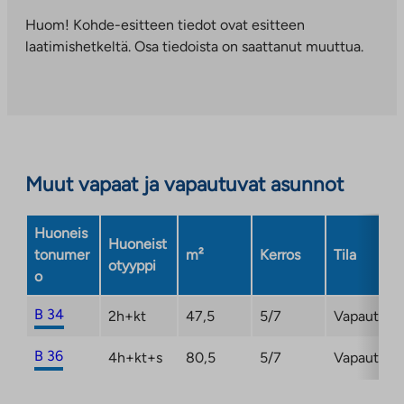
vie
ulkopuoliseen
Huom! Kohde-esitteen tiedot ovat esitteen
palveluun.
laatimishetkeltä. Osa tiedoista on saattanut muuttua.
Linkki
aukeaa
uuteen
välilehteen
Muut vapaat ja vapautuvat asunnot
Huoneis
Huoneist
tonumer
m²
Kerros
Tila
otyyppi
o
B 34
2h+kt
47,5
5/7
Vapautuma
B 36
4h+kt+s
80,5
5/7
Vapautuma