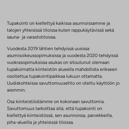
Tupakointi on kiellettyä kaikissa asunnoissamme ja
talojen yhteisissä tiloissa kuten rappukäytävissä sekä
sauna- ja varastotiloissa.
Vuodesta 2019 lähtien tehdyissä uusissa
asumisoikeussopimuksissa ja vuodesta 2020 tehdyissä
vuokrasopimuksissa asukas on sitoutunut olemaan
tupakoimatta kiinteistön alueella mahdollista erikseen
osoitettua tupakointipaikkaa lukuun ottamatta.
Uudiskohteissa savuttomuusehto on otettu käyttöön jo
aiemmin.
Osa kiinteistöistämme on kokonaan savuttomia.
Savuttomuus tarkoittaa sitä, että tupakointi on
kiellettyä kiinteistössä, sen asunnoissa, parvekkeilla,
piha-alueilla ja yhteisissä tiloissa.