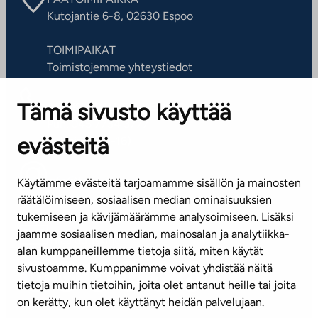
Kutojantie 6-8, 02630 Espoo
TOIMIPAIKAT
Toimistojemme yhteystiedot
Tämä sivusto käyttää
ASIAKASPALVELUKESKUS
Puh. 045 7734 3777
evästeitä
(arkisin klo 8-16)
info@ta.fi
Käytämme evästeitä tarjoamamme sisällön ja mainosten
räätälöimiseen, sosiaalisen median ominaisuuksien
tukemiseen ja kävijämäärämme analysoimiseen. Lisäksi
jaamme sosiaalisen median, mainosalan ja analytiikka-
Tilaa uutiskirje
alan kumppaneillemme tietoja siitä, miten käytät
sivustoamme. Kumppanimme voivat yhdistää näitä
Mediapankki
tietoja muihin tietoihin, joita olet antanut heille tai joita
on kerätty, kun olet käyttänyt heidän palvelujaan.