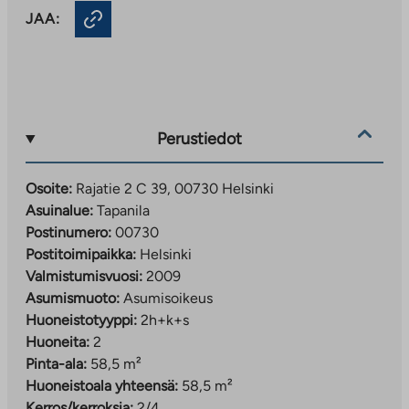
JAA:
Perustiedot
Osoite:
Rajatie 2 C 39, 00730 Helsinki
Asuinalue:
Tapanila
Postinumero:
00730
Postitoimipaikka:
Helsinki
Valmistumisvuosi:
2009
Asumismuoto:
Asumisoikeus
Huoneistotyyppi:
2h+k+s
Huoneita:
2
Pinta-ala:
58,5 m²
Huoneistoala yhteensä:
58,5 m²
Kerros/kerroksia:
2/4