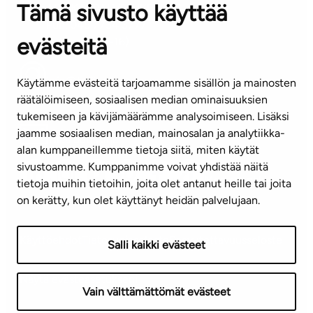
Tämä sivusto käyttää
ASIAKASPALVELUKESKUS
Puh. 045 7734 3777
evästeitä
(arkisin klo 8-16)
info@ta.fi
Käytämme evästeitä tarjoamamme sisällön ja mainosten
räätälöimiseen, sosiaalisen median ominaisuuksien
tukemiseen ja kävijämäärämme analysoimiseen. Lisäksi
jaamme sosiaalisen median, mainosalan ja analytiikka-
Tilaa uutiskirje
alan kumppaneillemme tietoja siitä, miten käytät
sivustoamme. Kumppanimme voivat yhdistää näitä
Mediapankki
tietoja muihin tietoihin, joita olet antanut heille tai joita
on kerätty, kun olet käyttänyt heidän palvelujaan.
Käyttöehdot
Tietosuojaseloste
Saavutettavuusseloste
Salli kaikki evästeet
Näytä evästeasetukseni
Vain välttämättömät evästeet