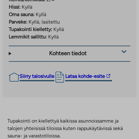
Hissi:
Kyllä
Oma sauna:
Kyllä
Parveke:
Kyllä, lasitettu
Tupakointi kielletty:
Kyllä
Lemmikit sallittu:
Kyllä
Kohteen tiedot
Linkki
Siirry talosivulle
Lataa kohde-esite
vie
ulkopuoliseen
palveluun.
Linkki
aukeaa
uuteen
Tupakointi on kiellettyä kaikissa asunnoissamme ja
välilehteen
talojen yhteisissä tiloissa kuten rappukäytävissä sekä
sauna- ja varastotiloissa.