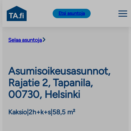
TA.fi
Etsi asuntoja
Siirry
sisältöön
Selaa asuntoja
Asumisoikeusasunnot,
Rajatie 2, Tapanila,
00730, Helsinki
Kaksio
|
2h+k+s
|
58,5 m²