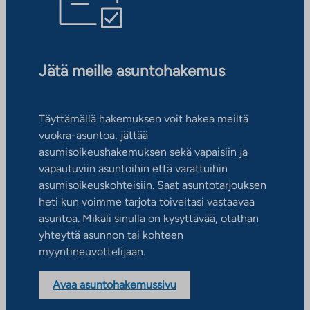
Jätä meille asuntohakemus
Täyttämällä hakemuksen voit hakea meiltä
vuokra-asuntoa, jättää
asumisoikeushakemuksen sekä vapaisiin ja
vapautuviin asuntoihin että varattuihin
asumisoikeuskohteisiin. Saat asuntotarjouksen
heti kun voimme tarjota toiveitasi vastaavaa
asuntoa. Mikäli sinulla on kysyttävää, otathan
yhteyttä asunnon tai kohteen
myyntineuvottelijaan.
Avaa asuntohakemussivu