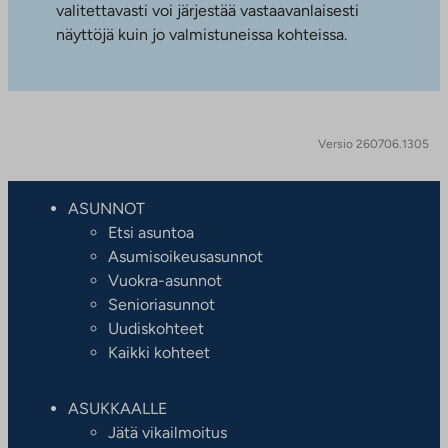
valitettavasti voi järjestää vastaavanlaisesti
näyttöjä kuin jo valmistuneissa kohteissa.
Versio 260706.1305
ASUNNOT
Etsi asuntoa
Asumisoikeusasunnot
Vuokra-asunnot
Senioriasunnot
Uudiskohteet
Kaikki kohteet
ASUKKAALLE
Jätä vikailmoitus