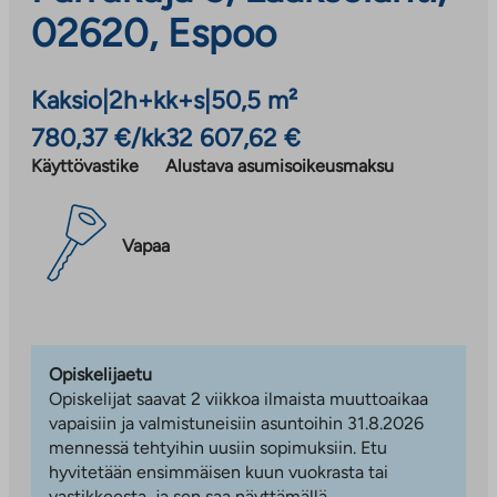
02620, Espoo
Kaksio
|
2h+kk+s
|
50,5 m²
780,37 €/kk
32 607,62 €
Käyttövastike
Alustava asumisoikeusmaksu
Vapaa
Opiskelijaetu
Opiskelijat saavat 2 viikkoa ilmaista muuttoaikaa
vapaisiin ja valmistuneisiin asuntoihin 31.8.2026
mennessä tehtyihin uusiin sopimuksiin. Etu
hyvitetään ensimmäisen kuun vuokrasta tai
vastikkeesta, ja sen saa näyttämällä