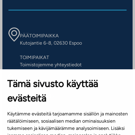
PÄÄTOIMIPAIKKA
Kutojantie 6-8, 02630 Espoo
TOIMIPAIKAT
Toimistojemme yhteystiedot
Tämä sivusto käyttää
ASIAKASPALVELUKESKUS
Puh. 045 7734 3777
evästeitä
(arkisin klo 8-16)
info@ta.fi
Käytämme evästeitä tarjoamamme sisällön ja mainosten
räätälöimiseen, sosiaalisen median ominaisuuksien
tukemiseen ja kävijämäärämme analysoimiseen. Lisäksi