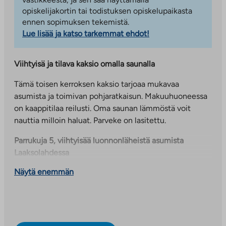
opiskelijakortin tai todistuksen opiskelupaikasta
ennen sopimuksen tekemistä.
Lue lisää ja katso tarkemmat ehdot!
Viihtyisä ja tilava kaksio omalla saunalla
Tämä toisen kerroksen kaksio tarjoaa mukavaa
asumista ja toimivan pohjaratkaisun. Makuuhuoneessa
on kaappitilaa reilusti. Oma saunan lämmöstä voit
nauttia milloin haluat. Parveke on lasitettu.
Parrukuja 5, viihtyisää luonnonläheistä asumista
Laaksolahdessa
Näytä enemmän
Parrukuja 5 on Espoon Laaksolahdessa sijaitseva
asumisoikeuskerrostalo. Kohteessa on 39 asuntoa
kahdessa talossa. Laaksolahti on rauhallista ja
arvostettua pientaloaluetta. Lähimpään yläkouluun on
matkaa vain muutama sata metriä, ja alakouluun alle