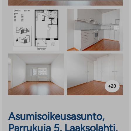
+20
Asumisoikeusasunto,
Parrukuja 5, Laaksolahti,