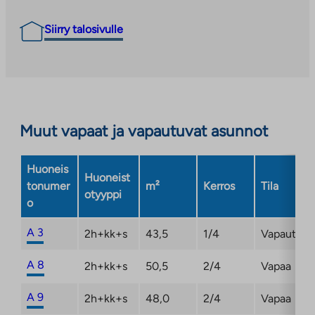
Siirry talosivulle
Muut vapaat ja vapautuvat asunnot
Huoneis
Huoneist
tonumer
m²
Kerros
Tila
otyyppi
o
A 3
2h+kk+s
43,5
1/4
Vapautum
A 8
2h+kk+s
50,5
2/4
Vapaa
A 9
2h+kk+s
48,0
2/4
Vapaa