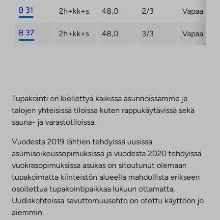
B 31
2h+kk+s
48,0
2/3
Vapaa
B 37
2h+kk+s
48,0
3/3
Vapaa
Tupakointi on kiellettyä kaikissa asunnoissamme ja
talojen yhteisissä tiloissa kuten rappukäytävissä sekä
sauna- ja varastotiloissa.
Vuodesta 2019 lähtien tehdyissä uusissa
asumisoikeussopimuksissa ja vuodesta 2020 tehdyissä
vuokrasopimuksissa asukas on sitoutunut olemaan
tupakoimatta kiinteistön alueella mahdollista erikseen
osoitettua tupakointipaikkaa lukuun ottamatta.
Uudiskohteissa savuttomuusehto on otettu käyttöön jo
aiemmin.