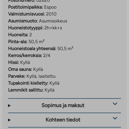
Postinumero:
02620
Postitoimipaikka:
Espoo
Valmistumisvuosi:
2010
Asumismuoto:
Asumisoikeus
Huoneistotyyppi:
2h+kk+s
Huoneita:
2
Pinta-ala:
50,5 m²
Huoneistoala yhteensä:
50,5 m²
Kerros/kerroksia:
2/4
Hissi:
Kyllä
Oma sauna:
Kyllä
Parveke:
Kyllä, lasitettu
Tupakointi kielletty:
Kyllä
Lemmikit sallittu:
Kyllä
Sopimus ja maksut
Kohteen tiedot