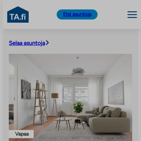
TA.fi
Etsi asuntoja
Siirry
sisältöön
Selaa asuntoja
Vapaa