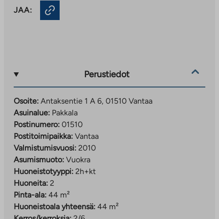
JAA:
Perustiedot
Osoite:
Antaksentie 1 A 6, 01510 Vantaa
Asuinalue:
Pakkala
Postinumero:
01510
Postitoimipaikka:
Vantaa
Valmistumisvuosi:
2010
Asumismuoto:
Vuokra
Huoneistotyyppi:
2h+kt
Huoneita:
2
Pinta-ala:
44 m²
Huoneistoala yhteensä:
44 m²
Kerros/kerroksia:
2/6