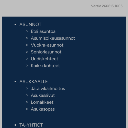
Versio 260615.1005
ASUNNOT
Etsi asuntoa
Asumisoikeusasunnot
Vuokra-asunnot
Senioriasunnot
Uudiskohteet
Kaikki kohteet
ASUKKAALLE
Jätä vikailmoitus
Asukassivut
Lomakkeet
Asukasopas
TA-YHTIÖT