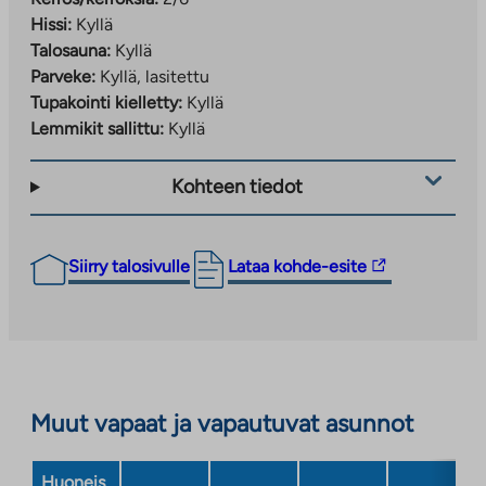
Hissi:
Kyllä
Talosauna:
Kyllä
Parveke:
Kyllä, lasitettu
Tupakointi kielletty:
Kyllä
Lemmikit sallittu:
Kyllä
Kohteen tiedot
Linkki
Siirry talosivulle
Lataa kohde-esite
vie
ulkopuoliseen
palveluun.
Linkki
aukeaa
Muut vapaat ja vapautuvat asunnot
uuteen
välilehteen
Huoneis