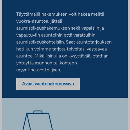
Täyttämällä hakemuksen voit hakea meiltä
vuokra-asuntoa, jättää
asumisoikeushakemuksen sekä vapaisiin ja
vapautuviin asuntoihin että varattuihin
asumisoikeuskohteisiin. Saat asuntotarjouksen
heti kun voimme tarjota toiveitasi vastaavaa
asuntoa. Mikäli sinulla on kysyttävää, otathan
yhteyttä asunnon tai kohteen
myyntineuvottelijaan.
Avaa asuntohakemussivu