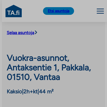
TA.fi
Etsi asuntoja
Siirry
sisältöön
Selaa asuntoja
Vuokra-asunnot,
Antaksentie 1, Pakkala,
01510, Vantaa
Kaksio
|
2h+kt
|
44 m²