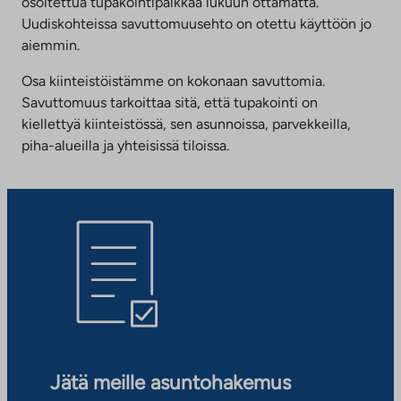
osoitettua tupakointipaikkaa lukuun ottamatta.
Uudiskohteissa savuttomuusehto on otettu käyttöön jo
aiemmin.
Osa kiinteistöistämme on kokonaan savuttomia.
Savuttomuus tarkoittaa sitä, että tupakointi on
kiellettyä kiinteistössä, sen asunnoissa, parvekkeilla,
piha-alueilla ja yhteisissä tiloissa.
Jätä meille asuntohakemus