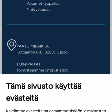
Avoimet työpaikat
Yhteystiedot
PÄÄTOIMIPAIKKA
Kutojantie 6-8, 02630 Espoo
TOIMIPAIKAT
Toimistojemme yhteystiedot
Tämä sivusto käyttää
ASIAKASPALVELUKESKUS
Puh. 045 7734 3777
evästeitä
(arkisin klo 8-16)
info@ta.fi
Käytämme evästeitä tarjoamamme sisällön ja mainosten