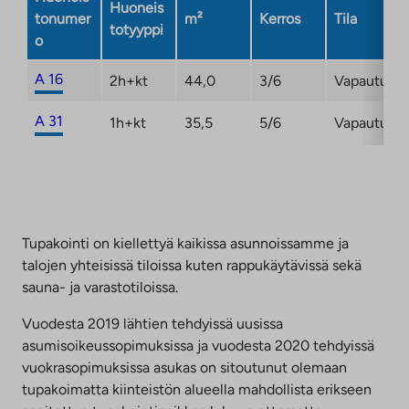
Huoneis
tonumer
m²
Kerros
Tila
totyyppi
o
A 16
2h+kt
44,0
3/6
Vapautuma
A 31
1h+kt
35,5
5/6
Vapautuma
Tupakointi on kiellettyä kaikissa asunnoissamme ja
talojen yhteisissä tiloissa kuten rappukäytävissä sekä
sauna- ja varastotiloissa.
Vuodesta 2019 lähtien tehdyissä uusissa
asumisoikeussopimuksissa ja vuodesta 2020 tehdyissä
vuokrasopimuksissa asukas on sitoutunut olemaan
tupakoimatta kiinteistön alueella mahdollista erikseen