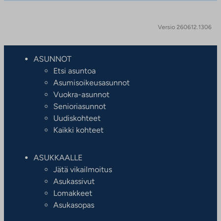
Versio 260612.1306
ASUNNOT
Etsi asuntoa
Asumisoikeusasunnot
Vuokra-asunnot
Senioriasunnot
Uudiskohteet
Kaikki kohteet
ASUKKAALLE
Jätä vikailmoitus
Asukassivut
Lomakkeet
Asukasopas