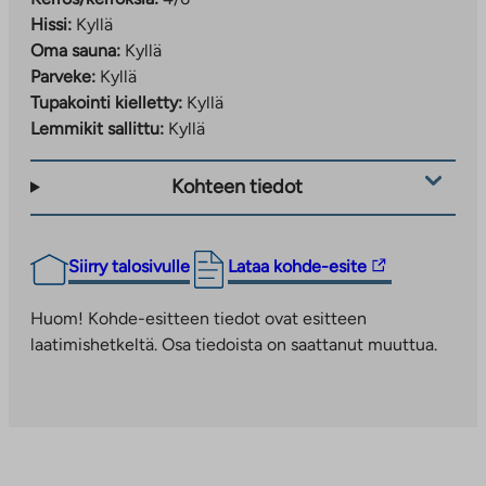
Hissi:
Kyllä
Oma sauna:
Kyllä
Parveke:
Kyllä
Tupakointi kielletty:
Kyllä
Lemmikit sallittu:
Kyllä
Kohteen tiedot
Linkki
Siirry talosivulle
Lataa kohde-esite
vie
ulkopuoliseen
Huom! Kohde-esitteen tiedot ovat esitteen
palveluun.
laatimishetkeltä. Osa tiedoista on saattanut muuttua.
Linkki
aukeaa
uuteen
välilehteen