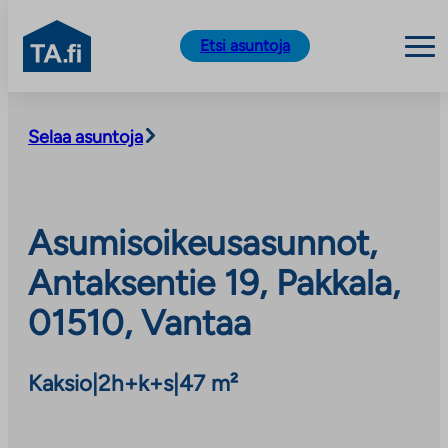
TA.fi
Etsi asuntoja
Siirry
sisältöön
Selaa asuntoja
Asumisoikeusasunnot,
Antaksentie 19, Pakkala,
01510, Vantaa
Kaksio
|
2h+k+s
|
47 m²