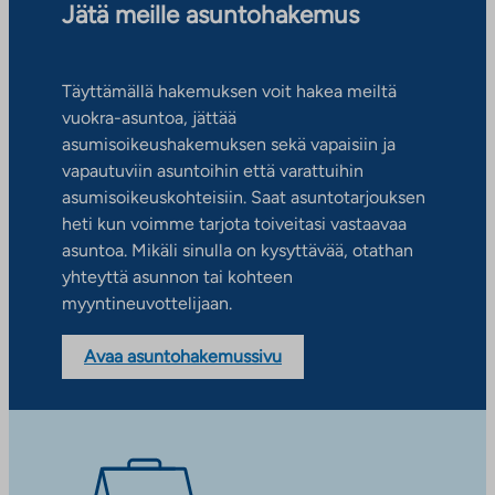
Jätä meille asuntohakemus
Täyttämällä hakemuksen voit hakea meiltä
vuokra-asuntoa, jättää
asumisoikeushakemuksen sekä vapaisiin ja
vapautuviin asuntoihin että varattuihin
asumisoikeuskohteisiin. Saat asuntotarjouksen
heti kun voimme tarjota toiveitasi vastaavaa
asuntoa. Mikäli sinulla on kysyttävää, otathan
yhteyttä asunnon tai kohteen
myyntineuvottelijaan.
Avaa asuntohakemussivu