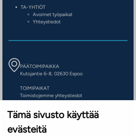
TA-YHTIÖT
Avoimet työpaikat
Yhteystiedot
PÄÄTOIMIPAIKKA
Kutojantie 6-8, 02630 Espoo
TOIMIPAIKAT
Toimistojemme yhteystiedot
Tämä sivusto käyttää
ASIAKASPALVELUKESKUS
Puh. 045 7734 3777
evästeitä
(arkisin klo 8-16)