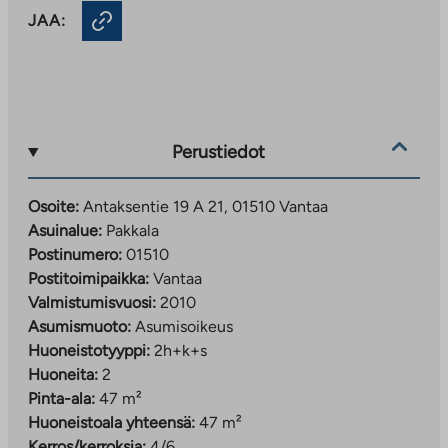
JAA:
Perustiedot
Osoite:
Antaksentie 19 A 21, 01510 Vantaa
Asuinalue:
Pakkala
Postinumero:
01510
Postitoimipaikka:
Vantaa
Valmistumisvuosi:
2010
Asumismuoto:
Asumisoikeus
Huoneistotyyppi:
2h+k+s
Huoneita:
2
Pinta-ala:
47 m²
Huoneistoala yhteensä:
47 m²
Kerros/kerroksia:
4/6