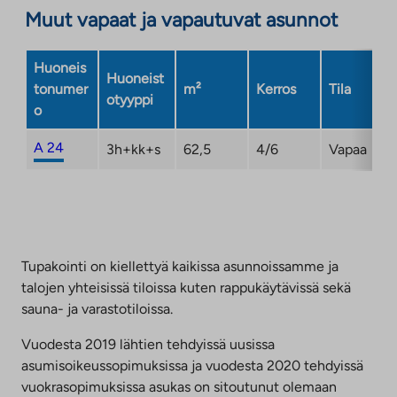
Muut vapaat ja vapautuvat asunnot
Huoneis
Huoneist
tonumer
m²
Kerros
Tila
otyyppi
o
A 24
3h+kk+s
62,5
4/6
Vapaa
Tupakointi on kiellettyä kaikissa asunnoissamme ja
talojen yhteisissä tiloissa kuten rappukäytävissä sekä
sauna- ja varastotiloissa.
Vuodesta 2019 lähtien tehdyissä uusissa
asumisoikeussopimuksissa ja vuodesta 2020 tehdyissä
vuokrasopimuksissa asukas on sitoutunut olemaan