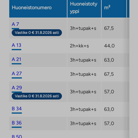
Huoneistoty
Huoneistonumero
m²
Ker
yppi
A 7
3h+tupak+s
67,5
2/6
Vastike 0 € 31.8.2026 asti
A 13
2h+kk+s
44,0
3/6
A 21
3h+tupak+s
63,0
4/6
A 27
3h+tupak+s
67,5
6/6
A 29
3h+tupak+s
57,0
6/6
Vastike 0 € 31.8.2026 asti
B 34
3h+tupak+s
63,0
1/6
B 36
3h+tupak+s
57,0
2/6
B 50