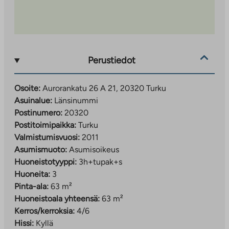
Perustiedot
Osoite:
Aurorankatu 26 A 21, 20320 Turku
Asuinalue:
Länsinummi
Postinumero:
20320
Postitoimipaikka:
Turku
Valmistumisvuosi:
2011
Asumismuoto:
Asumisoikeus
Huoneistotyyppi:
3h+tupak+s
Huoneita:
3
Pinta-ala:
63 m²
Huoneistoala yhteensä:
63 m²
Kerros/kerroksia:
4/6
Hissi:
Kyllä