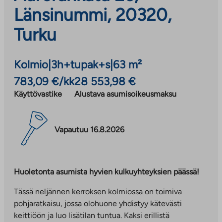
Länsinummi, 20320,
Turku
Kolmio
|
3h+tupak+s
|
63 m²
783,09 €/kk
28 553,98 €
Käyttövastike
Alustava asumisoikeusmaksu
Vapautuu 16.8.2026
Huoletonta asumista hyvien kulkuyhteyksien päässä!
Tässä neljännen kerroksen kolmiossa on toimiva
pohjaratkaisu, jossa olohuone yhdistyy kätevästi
keittiöön ja luo lisätilan tuntua. Kaksi erillistä