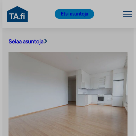
TA.fi
Etsi asuntoja
Siirry
sisältöön
Selaa asuntoja