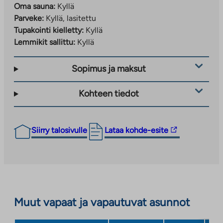
Oma sauna:
Kyllä
Parveke:
Kyllä, lasitettu
Tupakointi kielletty:
Kyllä
Lemmikit sallittu:
Kyllä
Sopimus ja maksut
Kohteen tiedot
Linkki
Siirry talosivulle
Lataa kohde-esite
vie
ulkopuoliseen
palveluun.
Linkki
aukeaa
Muut vapaat ja vapautuvat asunnot
uuteen
välilehteen