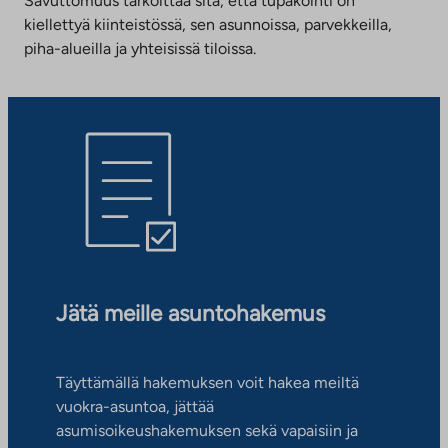
Savuttomuus tarkoittaa sitä, että tupakointi on
kiellettyä kiinteistössä, sen asunnoissa, parvekkeilla,
piha-alueilla ja yhteisissä tiloissa.
Jätä meille asuntohakemus
Täyttämällä hakemuksen voit hakea meiltä
vuokra-asuntoa, jättää
asumisoikeushakemuksen sekä vapaisiin ja