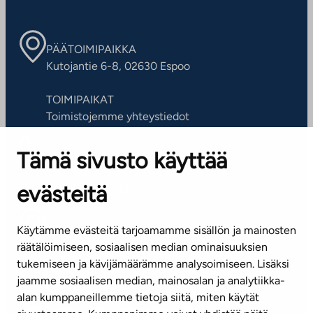
PÄÄTOIMIPAIKKA
Kutojantie 6-8, 02630 Espoo
TOIMIPAIKAT
Toimistojemme yhteystiedot
Tämä sivusto käyttää
ASIAKASPALVELUKESKUS
Puh. 045 7734 3777
evästeitä
(arkisin klo 8-16)
info@ta.fi
Käytämme evästeitä tarjoamamme sisällön ja mainosten
räätälöimiseen, sosiaalisen median ominaisuuksien
tukemiseen ja kävijämäärämme analysoimiseen. Lisäksi
jaamme sosiaalisen median, mainosalan ja analytiikka-
Tilaa uutiskirje
alan kumppaneillemme tietoja siitä, miten käytät