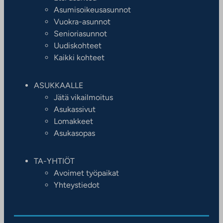
Asumisoikeusasunnot
Vuokra-asunnot
Senioriasunnot
Uudiskohteet
Kaikki kohteet
ASUKKAALLE
Jätä vikailmoitus
Asukassivut
Lomakkeet
Asukasopas
TA-YHTIÖT
Avoimet työpaikat
Yhteystiedot