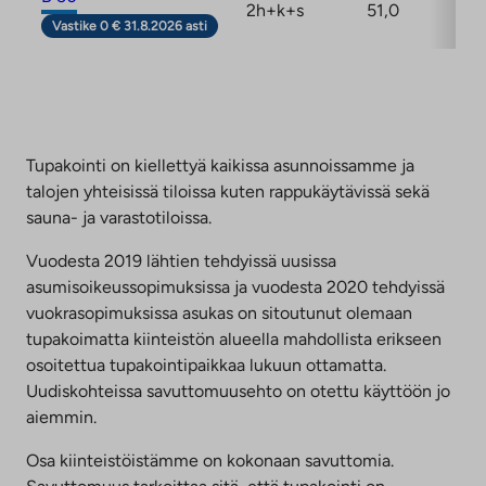
2h+k+s
51,0
5/6
Vastike 0 € 31.8.2026 asti
Tupakointi on kiellettyä kaikissa asunnoissamme ja
talojen yhteisissä tiloissa kuten rappukäytävissä sekä
sauna- ja varastotiloissa.
Vuodesta 2019 lähtien tehdyissä uusissa
asumisoikeussopimuksissa ja vuodesta 2020 tehdyissä
vuokrasopimuksissa asukas on sitoutunut olemaan
tupakoimatta kiinteistön alueella mahdollista erikseen
osoitettua tupakointipaikkaa lukuun ottamatta.
Uudiskohteissa savuttomuusehto on otettu käyttöön jo
aiemmin.
Osa kiinteistöistämme on kokonaan savuttomia.