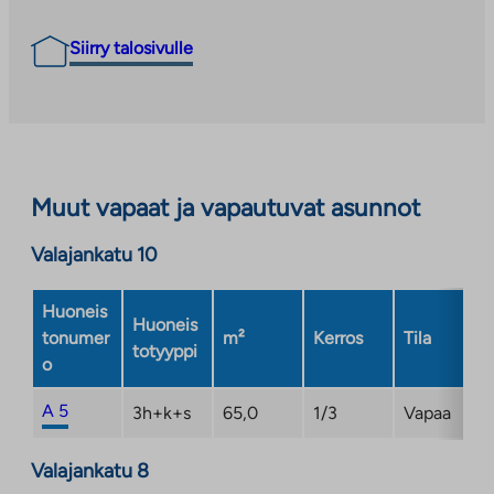
Siirry talosivulle
Muut vapaat ja vapautuvat asunnot
Valajankatu 10
Huoneis
Huoneis
tonumer
m²
Kerros
Tila
totyyppi
o
A 5
3h+k+s
65,0
1/3
Vapaa
Valajankatu 8