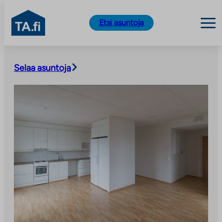
TA.fi
Etsi asuntoja
Siirry
sisältöön
Selaa asuntoja