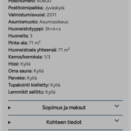
Postinumero:
40600
Postitoimipaikka:
Jyväskylä
Valmistumisvuosi:
2011
Asumismuoto:
Asumisoikeus
Huoneistotyyppi:
3h+k+s
Huoneita:
3
Pinta-ala:
71 m²
Huoneistoala yhteensä:
71 m²
Kerros/kerroksia:
1/3
Hissi:
Kyllä
Oma sauna:
Kyllä
Parveke:
Kyllä
Tupakointi kielletty:
Kyllä
Lemmikit sallittu:
Kyllä
Sopimus ja maksut
Kohteen tiedot