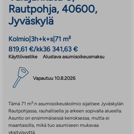
Rautpohja, 40600,
Jyväskylä
Kolmio
|
3h+k+s
|
71 m²
819,61 €/kk
36 341,63 €
Käyttövastike
Alustava asumisoikeusmaksu
Vapautuu 10.8.2026
Tämä 71 m²:n asumisoikeuskolmio sijaitsee Jyväskylän
Rautpohjassa, rauhallisella ja arkeen sopivalla alueella.
Asunto on ensimmäisessä kerroksessa, mutta ei
maantasolla, mikä tuo asumiseen mukavaa
yksityisyyttä.