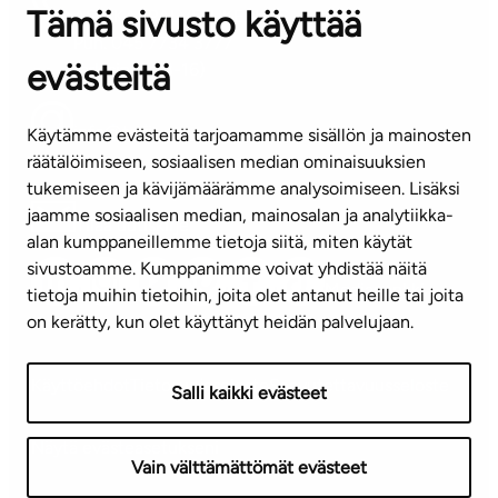
Tämä sivusto käyttää
ASIAKASPALVELUKESKUS
Puh. 045 7734 3777
evästeitä
(arkisin klo 8-16)
info@ta.fi
Käytämme evästeitä tarjoamamme sisällön ja mainosten
räätälöimiseen, sosiaalisen median ominaisuuksien
tukemiseen ja kävijämäärämme analysoimiseen. Lisäksi
jaamme sosiaalisen median, mainosalan ja analytiikka-
Tilaa uutiskirje
alan kumppaneillemme tietoja siitä, miten käytät
sivustoamme. Kumppanimme voivat yhdistää näitä
Mediapankki
tietoja muihin tietoihin, joita olet antanut heille tai joita
on kerätty, kun olet käyttänyt heidän palvelujaan.
Käyttöehdot
Tietosuojaseloste
Saavutettavuusseloste
Salli kaikki evästeet
Näytä evästeasetukseni
Vain välttämättömät evästeet