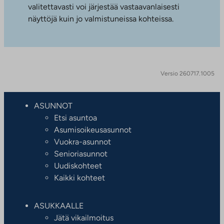
valitettavasti voi järjestää vastaavanlaisesti
näyttöjä kuin jo valmistuneissa kohteissa.
Versio 260717.1005
ASUNNOT
Etsi asuntoa
Asumisoikeusasunnot
Vuokra-asunnot
Senioriasunnot
Uudiskohteet
Kaikki kohteet
ASUKKAALLE
Jätä vikailmoitus