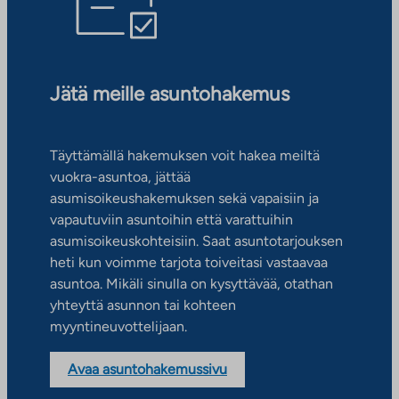
Jätä meille asuntohakemus
Täyttämällä hakemuksen voit hakea meiltä
vuokra-asuntoa, jättää
asumisoikeushakemuksen sekä vapaisiin ja
vapautuviin asuntoihin että varattuihin
asumisoikeuskohteisiin. Saat asuntotarjouksen
heti kun voimme tarjota toiveitasi vastaavaa
asuntoa. Mikäli sinulla on kysyttävää, otathan
yhteyttä asunnon tai kohteen
myyntineuvottelijaan.
Avaa asuntohakemussivu