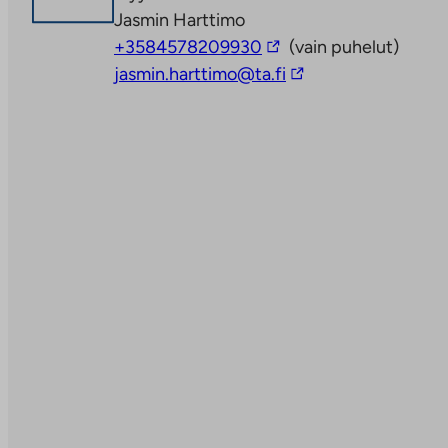
Jasmin Harttimo
Linkki
+3584578209930
(vain puhelut)
vie
Linkki
jasmin.harttimo@ta.fi
ulkopuoliseen
vie
palveluun
ulkopuoliseen
palveluun