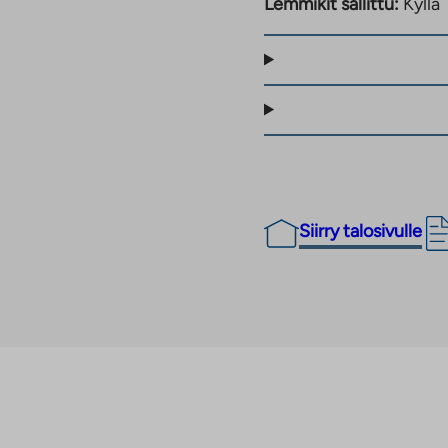
Lemmikit sallittu:
Kyllä
Siirry talosivulle