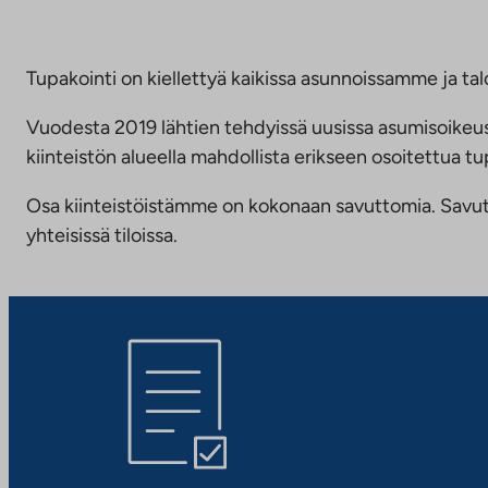
Tupakointi on kiellettyä kaikissa asunnoissamme ja talo
Vuodesta 2019 lähtien tehdyissä uusissa asumisoike
kiinteistön alueella mahdollista erikseen osoitettua
Osa kiinteistöistämme on kokonaan savuttomia. Savuttomu
yhteisissä tiloissa.