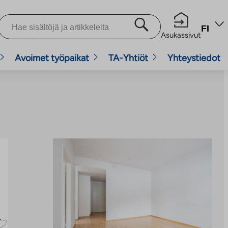
FI
Asukassivut
Avoimet työpaikat
TA-Yhtiöt
Yhteystiedot