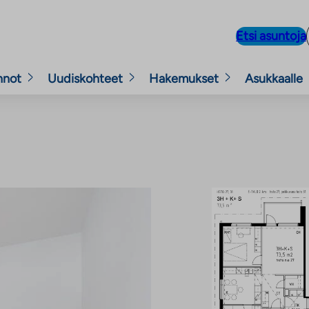
Etsi asuntoja
nnot
Uudiskohteet
Hakemukset
Asukkaalle