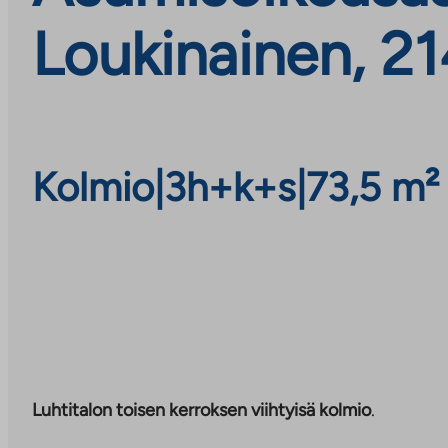
Loukinainen, 21
Kolmio
|
3h+k+s
|
73,5 m²
Luhtitalon toisen kerroksen viihtyisä kolmio
.