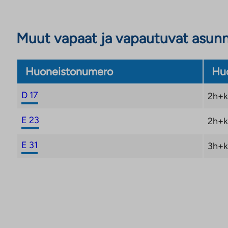
Muut vapaat ja vapautuvat asun
Huoneistonumero
Huo
D 17
2h+k
E 23
2h+k
E 31
3h+k