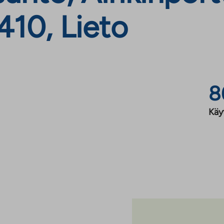
410, Lieto
8
Käy