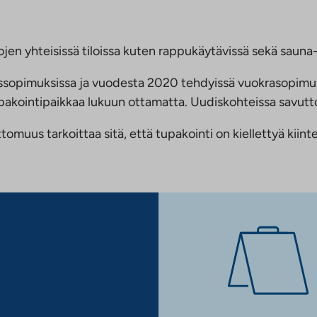
jen yhteisissä tiloissa kuten rappukäytävissä sekä sauna- 
ussopimuksissa ja vuodesta 2020 tehdyissä vuokrasopimu
 tupakointipaikkaa lukuun ottamatta. Uudiskohteissa savu
us tarkoittaa sitä, että tupakointi on kiellettyä kiinteis