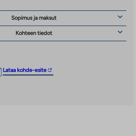
Sopimus ja maksut
Kohteen tiedot
Linkki
Lataa kohde-esite
vie
ulkopuoliseen
palveluun.
Linkki
aukeaa
uuteen
välilehteen