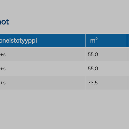
not
neistotyyppi
m²
+s
55,0
+s
55,0
+s
73,5