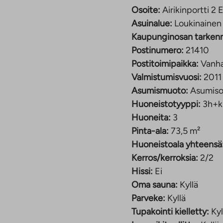
Osoite:
Airikinportti 2 
Asuinalue:
Loukinainen
Kaupunginosan tarken
Postinumero:
21410
Postitoimipaikka:
Vanha
Valmistumisvuosi:
2011
Asumismuoto:
Asumiso
Huoneistotyyppi:
3h+k
Huoneita:
3
Pinta-ala:
73,5 m²
Huoneistoala yhteensä
Kerros/kerroksia:
2/2
Hissi:
Ei
Oma sauna:
Kyllä
Parveke:
Kyllä
Tupakointi kielletty:
Kyl