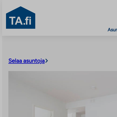
TA.fi
Asu
Siirry
sisältöön
Selaa asuntoja