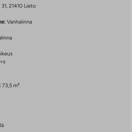
E 31, 21410 Lieto
ne:
Vanhalinna
linna
ikeus
+s
:
73,5 m²
lä