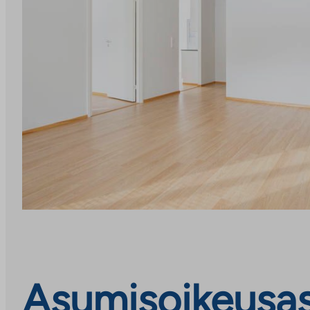
Asumisoikeusasu