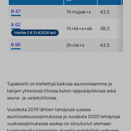
B 47
1h+tupak+s
43,5
3/6
B 62
1h+kk+s+alk
38,0
5/6
Vastike 0 € 31.8.2026 asti
B 66
2h+kk+s
43,5
6/6
Tupakointi on kiellettyä kaikissa asunnoissamme ja
talojen yhteisissä tiloissa kuten rappukäytävissä sekä
sauna- ja varastotiloissa.
Vuodesta 2019 lähtien tehdyissä uusissa
asumisoikeussopimuksissa ja vuodesta 2020 tehdyissä
vuokrasopimuksissa asukas on sitoutunut olemaan
tupakoimatta kiinteistön alueella mahdollista erikseen