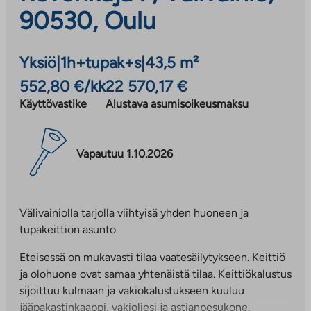
90530, Oulu
Yksiö
|
1h+tupak+s
|
43,5 m²
552,80 €/kk
22 570,17 €
Käyttövastike
Alustava asumisoikeusmaksu
Vapautuu 1.10.2026
Välivainiolla tarjolla viihtyisä yhden huoneen ja
tupakeittiön asunto
Eteisessä on mukavasti tilaa vaatesäilytykseen. Keittiö
ja olohuone ovat samaa yhtenäistä tilaa. Keittiökalustus
sijoittuu kulmaan ja vakiokalustukseen kuuluu
jääpakastinkaappi, vakioliesi ja astianpesukone.