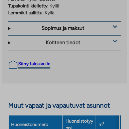
Tupakointi kielletty:
Kyllä
Lemmikit sallittu:
Kyllä
Sopimus ja maksut
Kohteen tiedot
Siirry talosivulle
Muut vapaat ja vapautuvat asunnot
Huoneistotyy
Huoneistonumero
m²
Ker
ppi