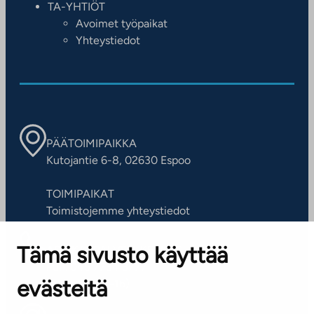
TA-YHTIÖT
Avoimet työpaikat
Yhteystiedot
PÄÄTOIMIPAIKKA
Kutojantie 6-8, 02630 Espoo
TOIMIPAIKAT
Toimistojemme yhteystiedot
Tämä sivusto käyttää
ASIAKASPALVELUKESKUS
Puh. 045 7734 3777
evästeitä
(arkisin klo 8-16)