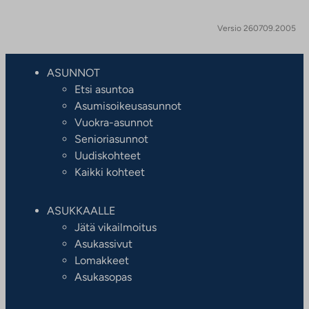
Versio 260709.2005
ASUNNOT
Etsi asuntoa
Asumisoikeusasunnot
Vuokra-asunnot
Senioriasunnot
Uudiskohteet
Kaikki kohteet
ASUKKAALLE
Jätä vikailmoitus
Asukassivut
Lomakkeet
Asukasopas