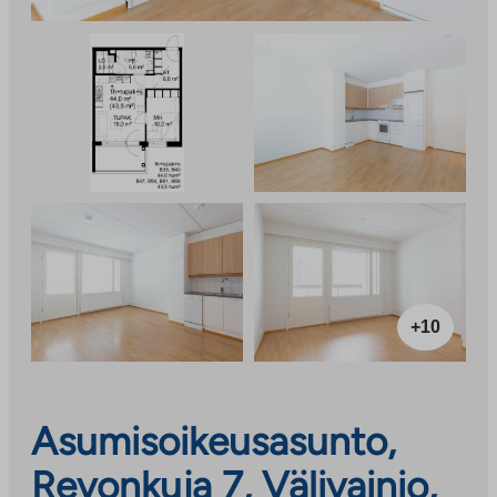
+10
Asumisoikeusasunto,
Revonkuja 7, Välivainio,