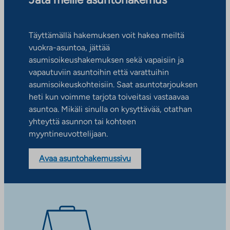
Täyttämällä hakemuksen voit hakea meiltä
vuokra-asuntoa, jättää
asumisoikeushakemuksen sekä vapaisiin ja
vapautuviin asuntoihin että varattuihin
asumisoikeuskohteisiin. Saat asuntotarjouksen
heti kun voimme tarjota toiveitasi vastaavaa
asuntoa. Mikäli sinulla on kysyttävää, otathan
yhteyttä asunnon tai kohteen
myyntineuvottelijaan.
Avaa asuntohakemussivu