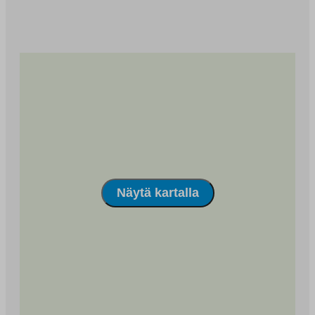
vesimittarit ja vesilaskutus tasataan vuosittain
todellisen kulutuksen mukaan.
Alue sijaitsee Oulujoen pohjoispuolella, pyöräilymatkan
päässä keskustasta ja yliopistosta. Kohteesta on hyvät
kulkuyhteydet. Alppilan, Välivainion ja Tuiran
monipuoliset palvelut ovat lähistöllä.
Näytä kartalla