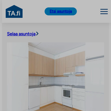
TA.fi
Etsi asuntoja
Siirry
sisältöön
Selaa asuntoja