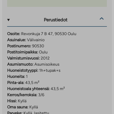
Perustiedot
Osoite:
Revonkuja 7 B 47, 90530 Oulu
Asuinalue:
Välivainio
Postinumero:
90530
Postitoimipaikka:
Oulu
Valmistumisvuosi:
2012
Asumismuoto:
Asumisoikeus
Huoneistotyyppi:
1h+tupak+s
Huoneita:
1
Pinta-ala:
43,5 m²
Huoneistoala yhteensä:
43,5 m²
Kerros/kerroksia:
3/6
Hissi:
Kyllä
Oma sauna:
Kyllä
Parveke:
Kyllä, lasitettu