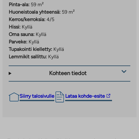
Pinta-ala:
59 m²
Huoneistoala yhteensä:
59 m²
Kerros/kerroksia:
4/5
Hissi:
Kyllä
Oma sauna:
Kyllä
Parveke:
Kyllä
Tupakointi kielletty:
Kyllä
Lemmikit sallittu:
Kyllä
Kohteen tiedot
Linkki
Siirry talosivulle
Lataa kohde-esite
vie
ulkopuoliseen
palveluun.
Linkki
aukeaa