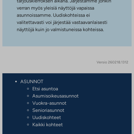
tarjouskierroksen aikana. Järjestämme jonkin
verran myös yleisiä näyttöjä vapaissa
asunnoissamme. Uudiskohteissa ei
valitettavasti voi järjestää vastaavanlaisesti
näyttöjä kuin jo valmistuneissa kohteissa.
Versio 260218.1312
ASUNNOT
Etsi asuntoa
Asumisoikeusasunnot
Vuokra-asunnot
Senioriasunnot
Uudiskohteet
Kaikki kohteet