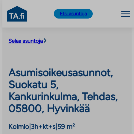
TA.fi
Etsi asuntoja
Siirry
sisältöön
Selaa asuntoja
Asumisoikeusasunnot,
Suokatu 5,
Kankurinkulma, Tehdas,
05800, Hyvinkää
Kolmio
|
3h+kt+s
|
59 m²