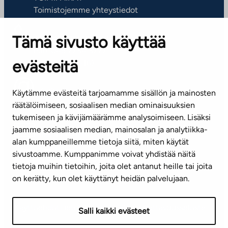
Toimistojemme yhteystiedot
Tämä sivusto käyttää
ASIAKASPALVELUKESKUS
Puh. 045 7734 3777
evästeitä
(arkisin klo 8-16)
info@ta.fi
Käytämme evästeitä tarjoamamme sisällön ja mainosten
räätälöimiseen, sosiaalisen median ominaisuuksien
tukemiseen ja kävijämäärämme analysoimiseen. Lisäksi
jaamme sosiaalisen median, mainosalan ja analytiikka-
Tilaa uutiskirje
alan kumppaneillemme tietoja siitä, miten käytät
sivustoamme. Kumppanimme voivat yhdistää näitä
Mediapankki
tietoja muihin tietoihin, joita olet antanut heille tai joita
on kerätty, kun olet käyttänyt heidän palvelujaan.
Käyttöehdot
Tietosuojaseloste
Saavutettavuusseloste
Salli kaikki evästeet