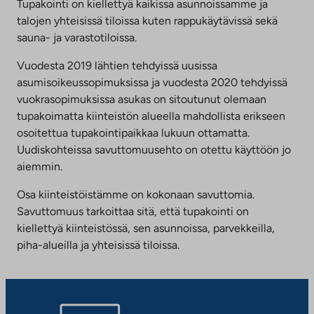
uuteen
Tupakointi on kiellettyä kaikissa asunnoissamme ja
välilehteen
talojen yhteisissä tiloissa kuten rappukäytävissä sekä
sauna- ja varastotiloissa.
Vuodesta 2019 lähtien tehdyissä uusissa
asumisoikeussopimuksissa ja vuodesta 2020 tehdyissä
vuokrasopimuksissa asukas on sitoutunut olemaan
tupakoimatta kiinteistön alueella mahdollista erikseen
osoitettua tupakointipaikkaa lukuun ottamatta.
Uudiskohteissa savuttomuusehto on otettu käyttöön jo
aiemmin.
Osa kiinteistöistämme on kokonaan savuttomia.
Savuttomuus tarkoittaa sitä, että tupakointi on
kiellettyä kiinteistössä, sen asunnoissa, parvekkeilla,
piha-alueilla ja yhteisissä tiloissa.