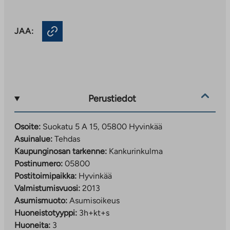
JAA:
Perustiedot
Osoite:
Suokatu 5 A 15, 05800 Hyvinkää
Asuinalue:
Tehdas
Kaupunginosan tarkenne:
Kankurinkulma
Postinumero:
05800
Postitoimipaikka:
Hyvinkää
Valmistumisvuosi:
2013
Asumismuoto:
Asumisoikeus
Huoneistotyyppi:
3h+kt+s
Huoneita:
3