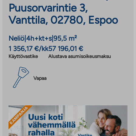
Puusorvarintie 3,
Vanttila, 02780, Espoo
Neliö
|
4h+kt+s
|
95,5 m²
1 356,17 €/kk
57 196,01 €
Käyttövastike
Alustava asumisoikeusmaksu
Vapaa