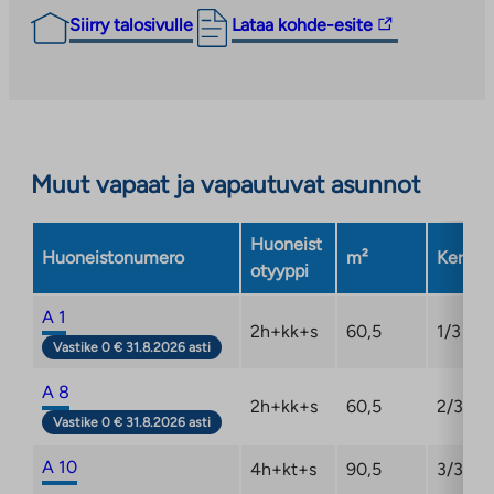
Linkki
Siirry talosivulle
Lataa kohde-esite
vie
ulkopuoliseen
palveluun.
Linkki
aukeaa
Muut vapaat ja vapautuvat asunnot
uuteen
välilehteen
Huoneist
Huoneistonumero
m²
Kerros
otyyppi
A 1
2h+kk+s
60,5
1/3
Vastike 0 € 31.8.2026 asti
A 8
2h+kk+s
60,5
2/3
Vastike 0 € 31.8.2026 asti
A 10
4h+kt+s
90,5
3/3