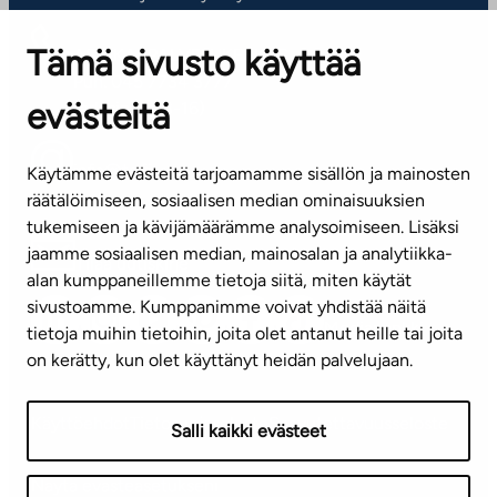
Tämä sivusto käyttää
ASIAKASPALVELUKESKUS
Puh. 045 7734 3777
evästeitä
(arkisin klo 8-16)
info@ta.fi
Käytämme evästeitä tarjoamamme sisällön ja mainosten
räätälöimiseen, sosiaalisen median ominaisuuksien
tukemiseen ja kävijämäärämme analysoimiseen. Lisäksi
jaamme sosiaalisen median, mainosalan ja analytiikka-
Tilaa uutiskirje
alan kumppaneillemme tietoja siitä, miten käytät
sivustoamme. Kumppanimme voivat yhdistää näitä
Mediapankki
tietoja muihin tietoihin, joita olet antanut heille tai joita
on kerätty, kun olet käyttänyt heidän palvelujaan.
Käyttöehdot
Tietosuojaseloste
Saavutettavuusseloste
Salli kaikki evästeet
Näytä evästeasetukseni