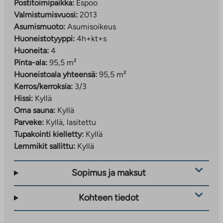
Postitoimipaikka:
Espoo
Valmistumisvuosi:
2013
Asumismuoto:
Asumisoikeus
Huoneistotyyppi:
4h+kt+s
Huoneita:
4
Pinta-ala:
95,5 m²
Huoneistoala yhteensä:
95,5 m²
Kerros/kerroksia:
3/3
Hissi:
Kyllä
Oma sauna:
Kyllä
Parveke:
Kyllä, lasitettu
Tupakointi kielletty:
Kyllä
Lemmikit sallittu:
Kyllä
Sopimus ja maksut
Kohteen tiedot