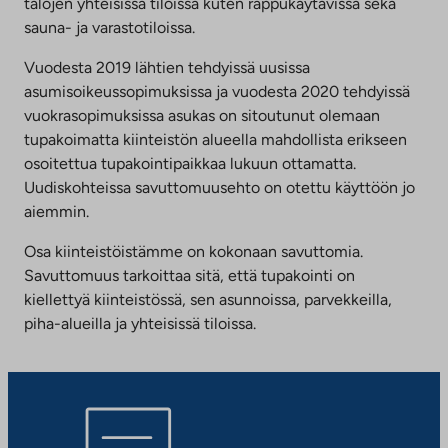
talojen yhteisissä tiloissa kuten rappukäytävissä sekä
sauna- ja varastotiloissa.
Vuodesta 2019 lähtien tehdyissä uusissa
asumisoikeussopimuksissa ja vuodesta 2020 tehdyissä
vuokrasopimuksissa asukas on sitoutunut olemaan
tupakoimatta kiinteistön alueella mahdollista erikseen
osoitettua tupakointipaikkaa lukuun ottamatta.
Uudiskohteissa savuttomuusehto on otettu käyttöön jo
aiemmin.
Osa kiinteistöistämme on kokonaan savuttomia.
Savuttomuus tarkoittaa sitä, että tupakointi on
kiellettyä kiinteistössä, sen asunnoissa, parvekkeilla,
piha-alueilla ja yhteisissä tiloissa.