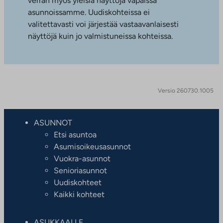
verran myös yleisiä näyttöjä vapaissa
asunnoissamme. Uudiskohteissa ei
valitettavasti voi järjestää vastaavanlaisesti
näyttöjä kuin jo valmistuneissa kohteissa.
Versio 260730.1005
ASUNNOT
Etsi asuntoa
Asumisoikeusasunnot
Vuokra-asunnot
Senioriasunnot
Uudiskohteet
Kaikki kohteet
ASUKKAALLE