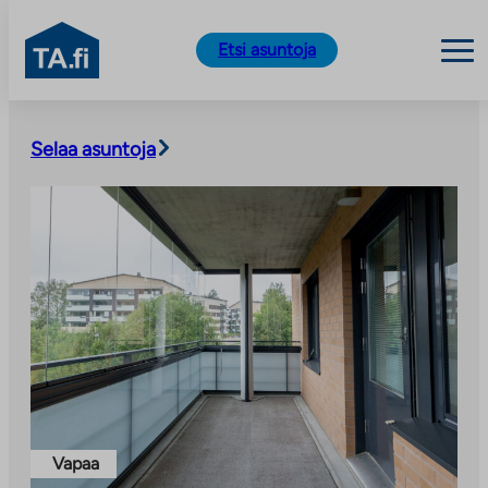
TA.fi
Etsi asuntoja
Siirry
sisältöön
Selaa asuntoja
Vapaa