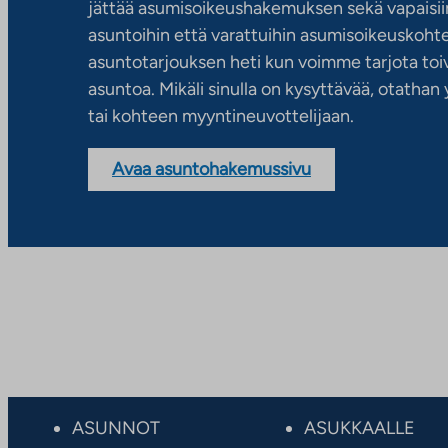
jättää asumisoikeushakemuksen sekä vapaisiin
asuntoihin että varattuihin asumisoikeuskohtei
asuntotarjouksen heti kun voimme tarjota toiv
asuntoa. Mikäli sinulla on kysyttävää, otatha
tai kohteen myyntineuvottelijaan.
Avaa asuntohakemussivu
ASUNNOT
ASUKKAALLE