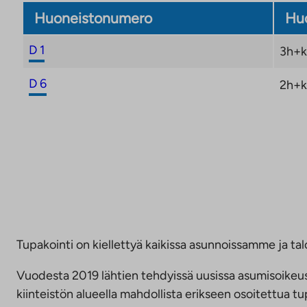
Huoneistonumero
Huo
D 1
3h+k
D 6
2h+k
Tupakointi on kiellettyä kaikissa asunnoissamme ja talo
Vuodesta 2019 lähtien tehdyissä uusissa asumisoike
kiinteistön alueella mahdollista erikseen osoitettua