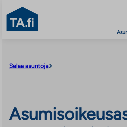
TA.fi
Asu
Siirry
sisältöön
Selaa asuntoja
Asumisoikeusas