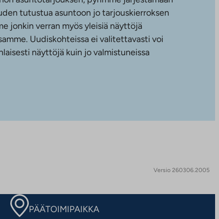
uuden tutustua asuntoon jo tarjouskierroksen
e jonkin verran myös yleisiä näyttöjä
amme. Uudiskohteissa ei valitettavasti voi
nlaisesti näyttöjä kuin jo valmistuneissa
Versio 260306.2005
PÄÄTOIMIPAIKKA