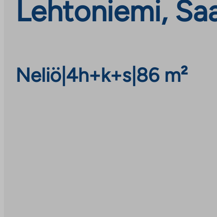
Lehtoniemi, Sa
Neliö
|
4h+k+s
|
86 m²