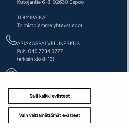
Kutojantie 6-8, 02630 Espoo
TOIMIPAIKAT
Toimistojemme yhteystiedot
ASIAKASPALVELUKESKUS
Puh. 045 7734 3777
(arkisin klo 8-16)
info@ta.fi
Salli kaikki evästeet
Vain välttämättömät evästeet