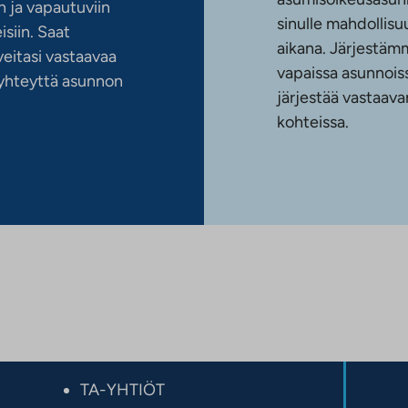
 ja vapautuviin
sinulle mahdollis
siin. Saat
aikana. Järjestämm
eitasi vastaavaa
vapaissa asunnoiss
n yhteyttä asunnon
järjestää vastaava
kohteissa.
TA-YHTIÖT