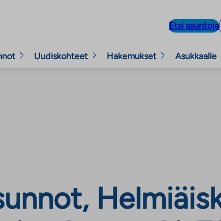
Etsi asuntoja
nnot
Uudiskohteet
Hakemukset
Asukkaalle
unnot, Helmiäisk