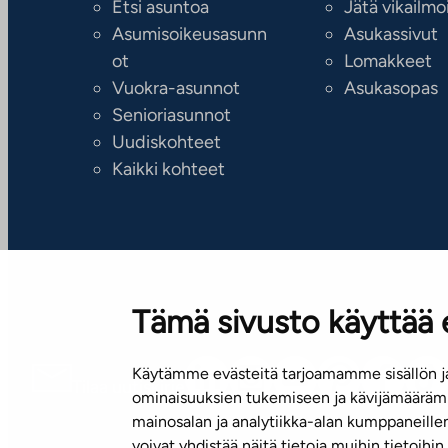
Etsi asuntoa
Jätä vikailmo
Asumisoikeusasunn
Asukassivut
ot
Lomakkeet
Vuokra-asunnot
Asukasopas
Senioriasunnot
Uudiskohteet
Kaikki kohteet
Tämä sivusto käyttää 
Käytämme evästeitä tarjoamamme sisällön ja
Tilaa uutiskirje
ominaisuuksien tukemiseen ja kävijämäärämm
mainosalan ja analytiikka-alan kumppaneill
voivat yhdistää näitä tietoja muihin tietoihin, 