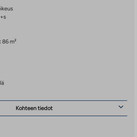
ikeus
+s
:
86 m²
lä
Kohteen tiedot