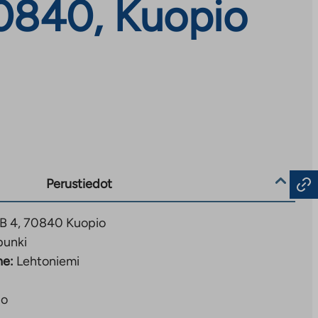
70840, Kuopio
Perustiedot
 B 4, 70840 Kuopio
punki
ne:
Lehtoniemi
io