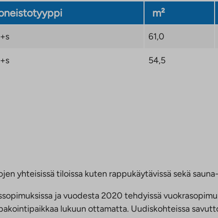
neistotyyppi
m²
+s
61,0
+s
54,5
jen yhteisissä tiloissa kuten rappukäytävissä sekä sauna- 
ussopimuksissa ja vuodesta 2020 tehdyissä vuokrasopimu
 tupakointipaikkaa lukuun ottamatta. Uudiskohteissa savu