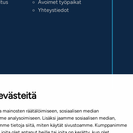
itus
Avoimet työpaikat
Yhteystiedot
evästeitä
 mainosten räätälöimiseen, sosiaalisen median
Mediapankki
e analysoimiseen. Lisäksi jaamme sosiaalisen median,
emme tietoja siitä, miten käytät sivustoamme. Kumppanimme
joita olet antanut heille tai joita on kerätty, kun olet