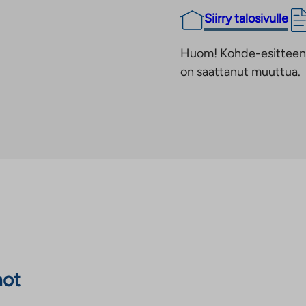
Siirry talosivulle
Huom! Kohde-esitteen t
on saattanut muuttua.
not