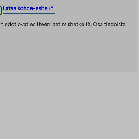
Linkki
Lataa kohde-esite
vie
iedot ovat esitteen laatimishetkeltä. Osa tiedoista
ulkopuoliseen
palveluun.
Linkki
aukeaa
uuteen
välilehteen