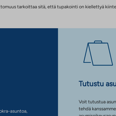
us tarkoittaa sitä, että tupakointi on kiellettyä kiinteis
Tutustu as
Voit tutustua asun
tehdä kanssamme 
okra-asuntoa,
asumisoikeusasun