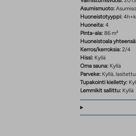
Valmistumisvuosi:
2013
Asumismuoto:
Asumiso
Huoneistotyyppi:
4h+k
Huoneita:
4
Pinta-ala:
86 m²
Huoneistoala yhteensä
Kerros/kerroksia:
2/4
Hissi:
Kyllä
Oma sauna:
Kyllä
Parveke:
Kyllä, lasitettu
Tupakointi kielletty:
Kyl
Lemmikit sallittu:
Kyllä