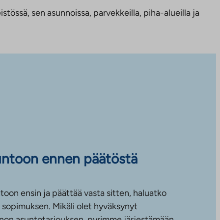
tössä, sen asunnoissa, parvekkeilla, piha-alueilla ja
untoon ennen päätöstä
toon ensin ja päättää vasta sitten, haluatko
sopimuksen. Mikäli olet hyväksynyt
non asuntotarjouksen, pyrimme järjestämään