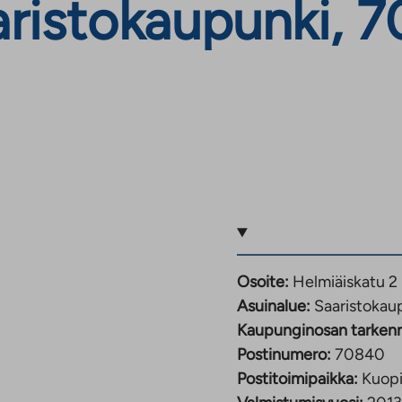
aristokaupunki, 
Osoite:
Helmiäiskatu 2
Asuinalue:
Saaristokau
Kaupunginosan tarken
Postinumero:
70840
Postitoimipaikka:
Kuop