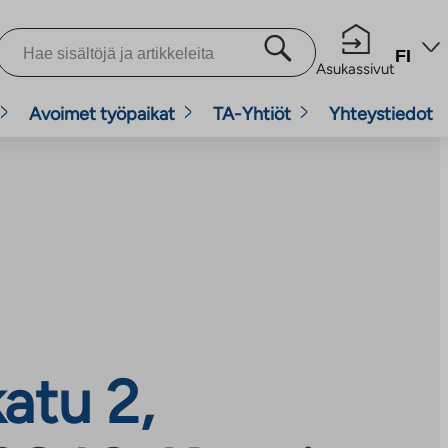
FI
Asukassivut
Avoimet työpaikat
TA-Yhtiöt
Yhteystiedot
atu 2,