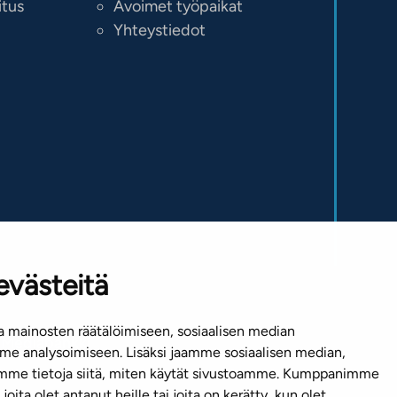
itus
Avoimet työpaikat
Yhteystiedot
evästeitä
 mainosten räätälöimiseen, sosiaalisen median
Mediapankki
e analysoimiseen. Lisäksi jaamme sosiaalisen median,
emme tietoja siitä, miten käytät sivustoamme. Kumppanimme
joita olet antanut heille tai joita on kerätty, kun olet