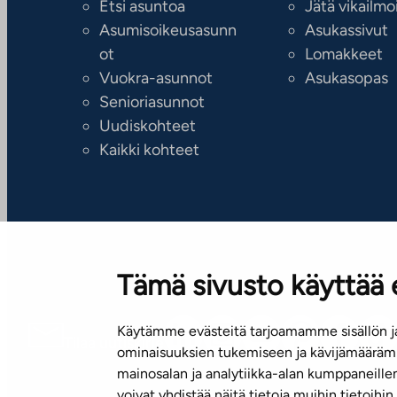
Etsi asuntoa
Jätä vikailmo
Asumisoikeusasunn
Asukassivut
ot
Lomakkeet
Vuokra-asunnot
Asukasopas
Senioriasunnot
Uudiskohteet
Kaikki kohteet
Tämä sivusto käyttää 
Käytämme evästeitä tarjoamamme sisällön ja
Tilaa uutiskirje
ominaisuuksien tukemiseen ja kävijämäärämm
mainosalan ja analytiikka-alan kumppaneill
voivat yhdistää näitä tietoja muihin tietoihin, 