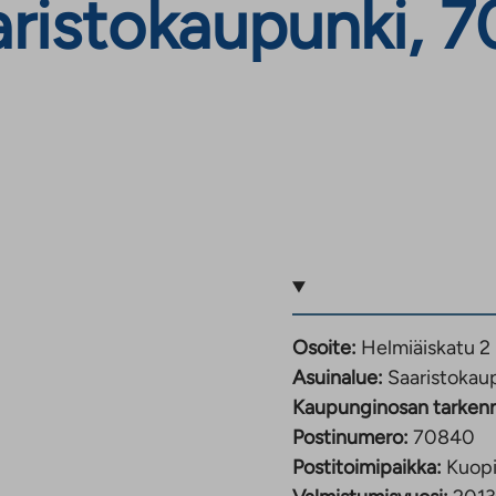
aristokaupunki, 
Osoite:
Helmiäiskatu 2
Asuinalue:
Saaristokau
Kaupunginosan tarken
Postinumero:
70840
Postitoimipaikka:
Kuop