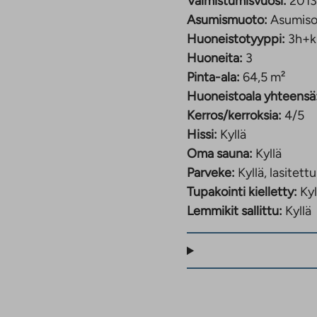
Valmistumisvuosi:
2013
Asumismuoto:
Asumiso
Huoneistotyyppi:
3h+k
Huoneita:
3
Pinta-ala:
64,5 m²
Huoneistoala yhteensä
Kerros/kerroksia:
4/5
Hissi:
Kyllä
Oma sauna:
Kyllä
Parveke:
Kyllä, lasitettu
Tupakointi kielletty:
Kyl
Lemmikit sallittu:
Kyllä