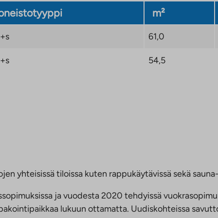
neistotyyppi
m²
+s
61,0
+s
54,5
jen yhteisissä tiloissa kuten rappukäytävissä sekä sauna- 
ussopimuksissa ja vuodesta 2020 tehdyissä vuokrasopimu
 tupakointipaikkaa lukuun ottamatta. Uudiskohteissa savu