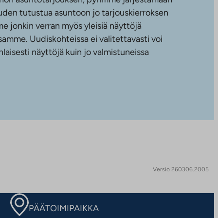
uuden tutustua asuntoon jo tarjouskierroksen
e jonkin verran myös yleisiä näyttöjä
amme. Uudiskohteissa ei valitettavasti voi
nlaisesti näyttöjä kuin jo valmistuneissa
Versio 260306.2005
PÄÄTOIMIPAIKKA