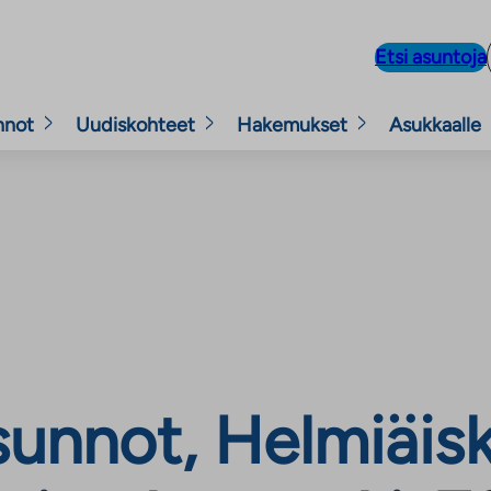
Etsi asuntoja
nnot
Uudiskohteet
Hakemukset
Asukkaalle
unnot, Helmiäisk