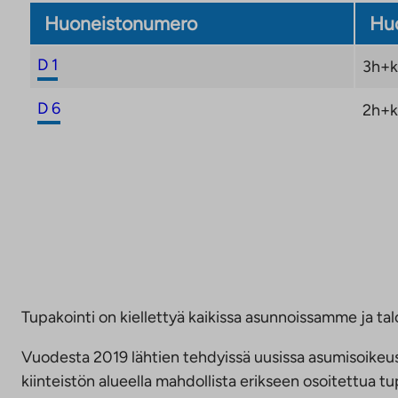
Huoneistonumero
Huo
D 1
3h+k
D 6
2h+k
Tupakointi on kiellettyä kaikissa asunnoissamme ja talo
Vuodesta 2019 lähtien tehdyissä uusissa asumisoike
kiinteistön alueella mahdollista erikseen osoitettua