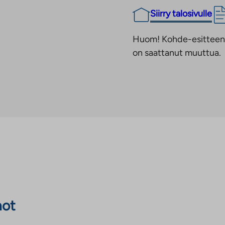
Siirry talosivulle
Huom! Kohde-esitteen t
on saattanut muuttua.
not