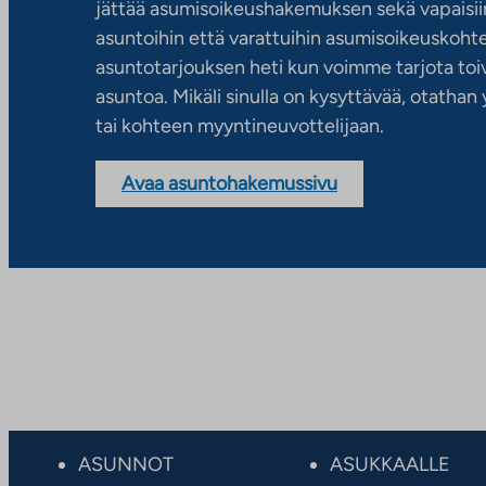
jättää asumisoikeushakemuksen sekä vapaisiin
asuntoihin että varattuihin asumisoikeuskohtei
asuntotarjouksen heti kun voimme tarjota toiv
asuntoa. Mikäli sinulla on kysyttävää, otatha
tai kohteen myyntineuvottelijaan.
Avaa asuntohakemussivu
ASUNNOT
ASUKKAALLE