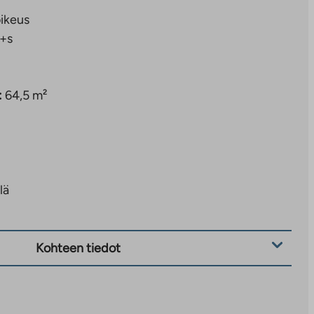
ikeus
+s
:
64,5 m²
lä
Kohteen tiedot