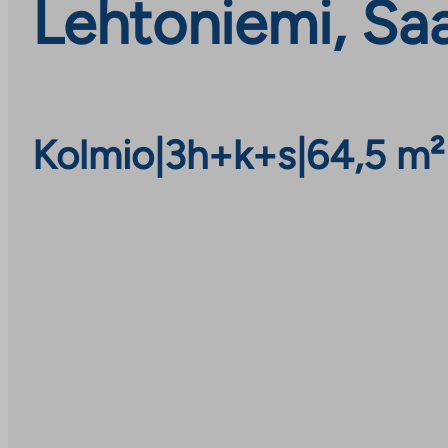
Lehtoniemi, Sa
Kolmio
|
3h+k+s
|
64,5 m²