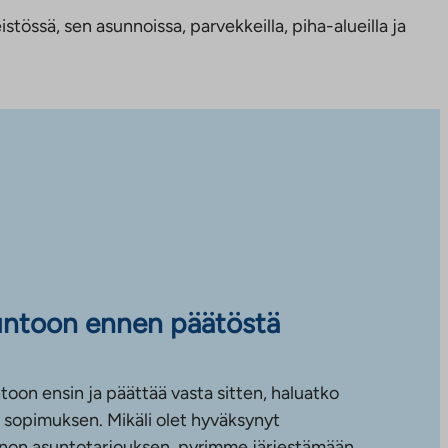
tössä, sen asunnoissa, parvekkeilla, piha-alueilla ja
untoon ennen päätöstä
toon ensin ja päättää vasta sitten, haluatko
sopimuksen. Mikäli olet hyväksynyt
non asuntotarjouksen, pyrimme järjestämään