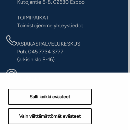
Kutojantie 6-8, 02630 Espoo
TOIMIPAIKAT
Toimistojemme yhteystiedot
ASIAKASPALVELUKESKUS
Puh. 045 7734 3777
(arkisin klo 8-16)
info@ta.fi
Salli kaikki evästeet
Vain välttämättömät evästeet