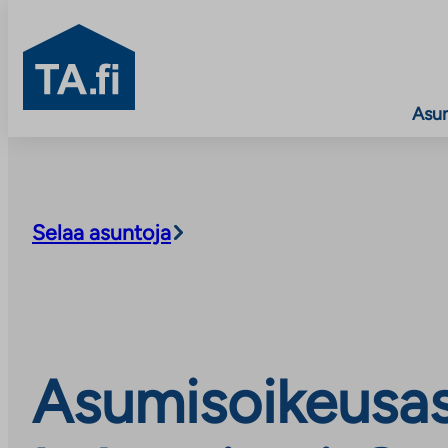
TA.fi
Asu
Siirry
sisältöön
Selaa asuntoja
Asumisoikeusas