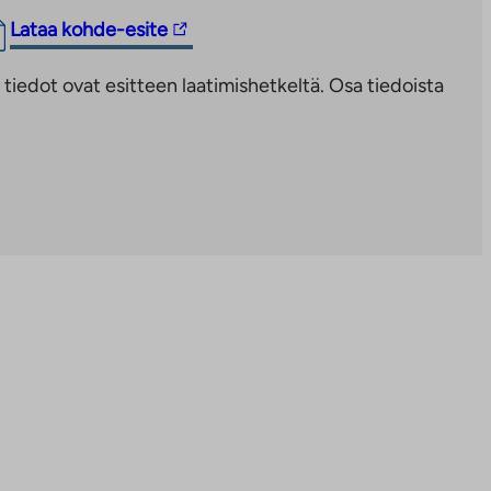
Linkki
Lataa kohde-esite
vie
iedot ovat esitteen laatimishetkeltä. Osa tiedoista
ulkopuoliseen
palveluun.
Linkki
aukeaa
uuteen
välilehteen