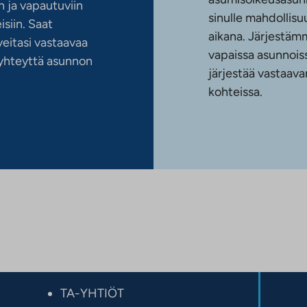
 ja vapautuviin
sinulle mahdollis
siin. Saat
aikana. Järjestämm
eitasi vastaavaa
vapaissa asunnoiss
n yhteyttä asunnon
järjestää vastaava
kohteissa.
TA-YHTIÖT