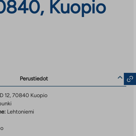
70840, Kuopio
Perustiedot
 D 12, 70840 Kuopio
punki
ne:
Lehtoniemi
io