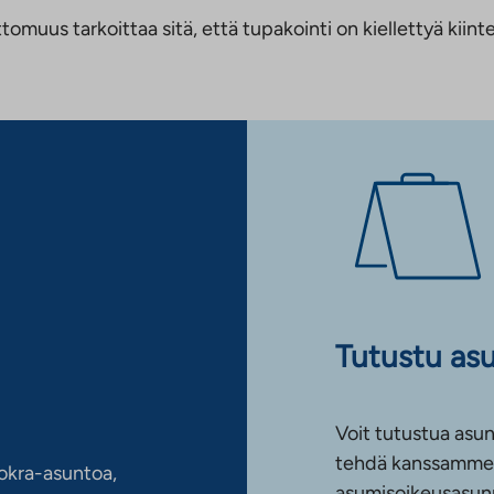
us tarkoittaa sitä, että tupakointi on kiellettyä kiinteis
Tutustu as
Voit tutustua asun
tehdä kanssamme 
okra-asuntoa,
asumisoikeusasun