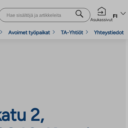
FI
Asukassivut
Avoimet työpaikat
TA-Yhtiöt
Yhteystiedot
atu 2,