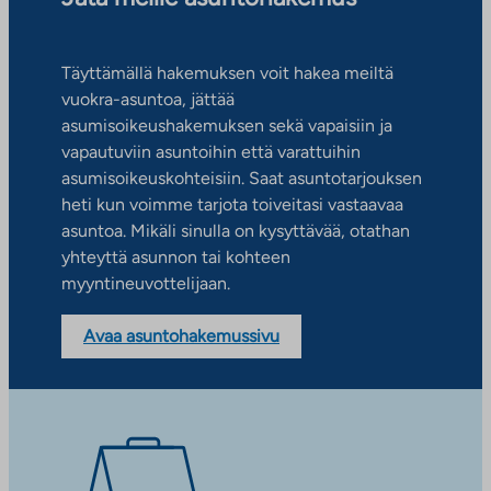
Täyttämällä hakemuksen voit hakea meiltä
vuokra-asuntoa, jättää
asumisoikeushakemuksen sekä vapaisiin ja
vapautuviin asuntoihin että varattuihin
asumisoikeuskohteisiin. Saat asuntotarjouksen
heti kun voimme tarjota toiveitasi vastaavaa
asuntoa. Mikäli sinulla on kysyttävää, otathan
yhteyttä asunnon tai kohteen
myyntineuvottelijaan.
Avaa asuntohakemussivu