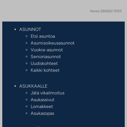
Versio 260622.1005
ASUNNOT
Etsi asuntoa
Asumisoikeusasunnot
Vuokra-asunnot
Senioriasunnot
Uudiskohteet
Kaikki kohteet
ASUKKAALLE
Jätä vikailmoitus
Asukassivut
Lomakkeet
Asukasopas