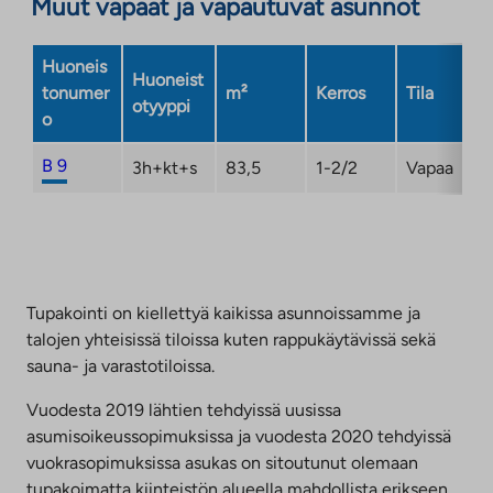
Muut vapaat ja vapautuvat asunnot
Huoneis
Huoneist
tonumer
m²
Kerros
Tila
otyyppi
o
B 9
3h+kt+s
83,5
1-2/2
Vapaa
Tupakointi on kiellettyä kaikissa asunnoissamme ja
talojen yhteisissä tiloissa kuten rappukäytävissä sekä
sauna- ja varastotiloissa.
Vuodesta 2019 lähtien tehdyissä uusissa
asumisoikeussopimuksissa ja vuodesta 2020 tehdyissä
vuokrasopimuksissa asukas on sitoutunut olemaan
tupakoimatta kiinteistön alueella mahdollista erikseen