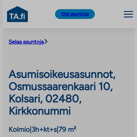
TA.fi
Etsi asuntoja
Siirry
sisältöön
Selaa asuntoja
Asumisoikeusasunnot,
Osmussaarenkaari 10,
Kolsari, 02480,
Kirkkonummi
Kolmio
|
3h+kt+s
|
79 m²