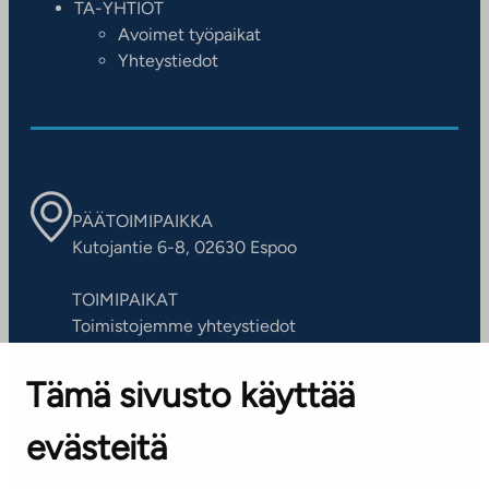
TA-YHTIÖT
Avoimet työpaikat
Yhteystiedot
PÄÄTOIMIPAIKKA
Kutojantie 6-8, 02630 Espoo
TOIMIPAIKAT
Toimistojemme yhteystiedot
Tämä sivusto käyttää
ASIAKASPALVELUKESKUS
Puh. 045 7734 3777
evästeitä
(arkisin klo 8-16)