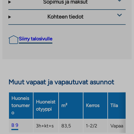
Sopimus ja maksut
Kohteen tiedot
Siirry talosivulle
Muut vapaat ja vapautuvat asunnot
Huoneis
Huoneist
tonumer
m²
Kerros
Tila
otyyppi
o
B 9
3h+kt+s
83,5
1-2/2
Vapaa