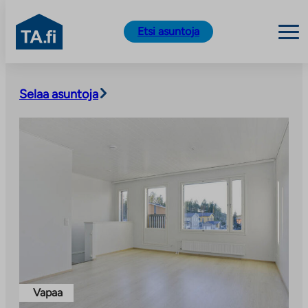
TA.fi
Etsi asuntoja
Siirry
sisältöön
Selaa asuntoja
Vapaa