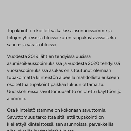
Tupakointi on kiellettyä kaikissa asunnoissamme ja
talojen yhteisissä tiloissa kuten rappukäytävissä sekä
sauna- ja varastotiloissa.
Vuodesta 2019 lähtien tehdyissä uusissa
asumisoikeussopimuksissa ja vuodesta 2020 tehdyissä
vuokrasopimuksissa asukas on sitoutunut olemaan
tupakoimatta kiinteistön alueella mahdollista erikseen
osoitettua tupakointipaikkaa lukuun ottamatta.
Uudiskohteissa savuttomuusehto on otettu käyttöön jo
aiemmin.
Osa kiinteistöistämme on kokonaan savuttomia.
Savuttomuus tarkoittaa sitä, että tupakointi on
kiellettyä kiinteistössä, sen asunnoissa, parvekkeilla,