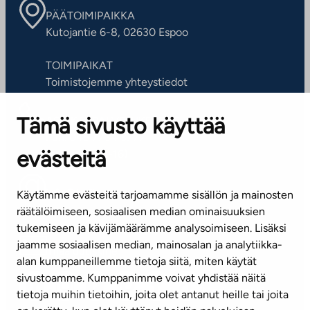
PÄÄTOIMIPAIKKA
Kutojantie 6-8, 02630 Espoo
TOIMIPAIKAT
Toimistojemme yhteystiedot
Tämä sivusto käyttää
ASIAKASPALVELUKESKUS
Puh. 045 7734 3777
evästeitä
(arkisin klo 8-16)
info@ta.fi
Käytämme evästeitä tarjoamamme sisällön ja mainosten
räätälöimiseen, sosiaalisen median ominaisuuksien
tukemiseen ja kävijämäärämme analysoimiseen. Lisäksi
jaamme sosiaalisen median, mainosalan ja analytiikka-
Tilaa uutiskirje
alan kumppaneillemme tietoja siitä, miten käytät
sivustoamme. Kumppanimme voivat yhdistää näitä
Mediapankki
tietoja muihin tietoihin, joita olet antanut heille tai joita