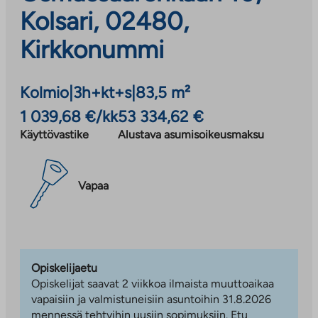
Kolsari, 02480,
Kirkkonummi
Kolmio
|
3h+kt+s
|
83,5 m²
1 039,68 €/kk
53 334,62 €
Käyttövastike
Alustava asumisoikeusmaksu
Vapaa
Opiskelijaetu
Opiskelijat saavat 2 viikkoa ilmaista muuttoaikaa
vapaisiin ja valmistuneisiin asuntoihin 31.8.2026
mennessä tehtyihin uusiin sopimuksiin. Etu