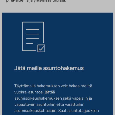
piha-alueilla ja yhteisissä tiloissa.
Jätä meille asuntohakemus
Täyttämällä hakemuksen voit hakea meiltä
vuokra-asuntoa, jättää
asumisoikeushakemuksen sekä vapaisiin ja
vapautuviin asuntoihin että varattuihin
asumisoikeuskohteisiin. Saat asuntotarjouksen