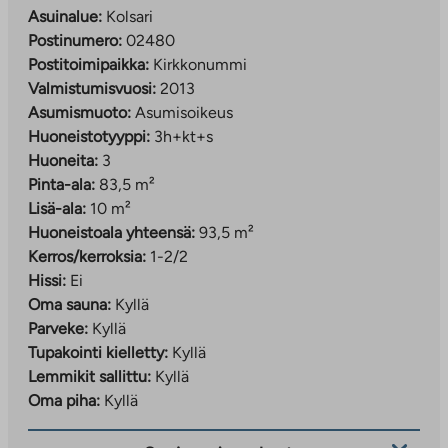
Asuinalue:
Kolsari
Postinumero:
02480
Postitoimipaikka:
Kirkkonummi
Valmistumisvuosi:
2013
Asumismuoto:
Asumisoikeus
Huoneistotyyppi:
3h+kt+s
Huoneita:
3
Pinta-ala:
83,5 m²
Lisä-ala:
10 m²
Huoneistoala yhteensä:
93,5 m²
Kerros/kerroksia:
1-2/2
Hissi:
Ei
Oma sauna:
Kyllä
Parveke:
Kyllä
Tupakointi kielletty:
Kyllä
Lemmikit sallittu:
Kyllä
Oma piha:
Kyllä