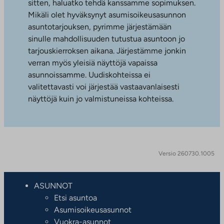
sitten, haluatko tehdä kanssamme sopimuksen.
Mikäli olet hyväksynyt asumisoikeusasunnon
asuntotarjouksen, pyrimme järjestämään
sinulle mahdollisuuden tutustua asuntoon jo
tarjouskierroksen aikana. Järjestämme jonkin
verran myös yleisiä näyttöjä vapaissa
asunnoissamme. Uudiskohteissa ei
valitettavasti voi järjestää vastaavanlaisesti
näyttöjä kuin jo valmistuneissa kohteissa.
Versio 260730.1005
ASUNNOT
Etsi asuntoa
Asumisoikeusasunnot
Vuokra-asunnot