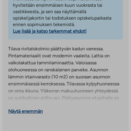
hyvitetään ensimmäisen kuun vuokrasta tai
vastikkeesta, ja sen saa näyttämällä
opiskelijakortin tai todistuksen opiskelupaikasta
ennen sopimuksen tekemistä.
Lue lisää ja katso tarkemmat ehdot!
Tilava rivitalokolmio päättyvän kadun varressa.
Pintamateriaalit ovat modernin vaaleita. Lattia on
valkolakattua tammilaminaattia. Valoisassa
olohuoneessa on ranskalainen parveke. Asunnon
lämmin irtainvarasto (10 m2) on suoraan asunnon
ensimmäisessä kerroksessa. Tilavassa kylpyhuoneessa
on oma ikkuna. Yläkerran makuuhuoneen yhteydessä
on suihkullinen erillis-wc. Päätyasunnon etupihalla on
huoltovapaa terassi. Asunnon vieressä on lasten
Näytä enemmän
leikkipaikka.
Osmussaarenkaarre sijaitsee rauhallisella
Kirkkonummen Kolsarin pientaloalueella, jossa on