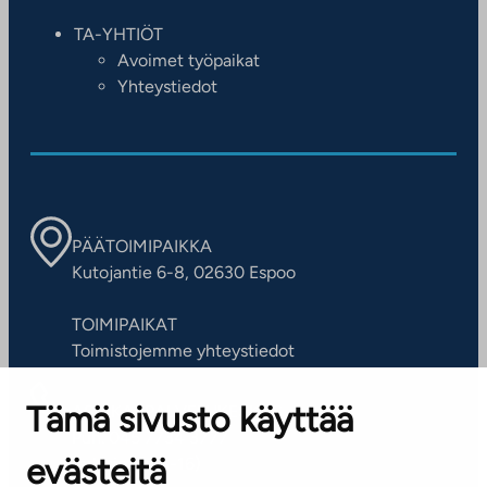
TA-YHTIÖT
Avoimet työpaikat
Yhteystiedot
PÄÄTOIMIPAIKKA
Kutojantie 6-8, 02630 Espoo
TOIMIPAIKAT
Toimistojemme yhteystiedot
Tämä sivusto käyttää
ASIAKASPALVELUKESKUS
Puh. 045 7734 3777
evästeitä
(arkisin klo 8-16)