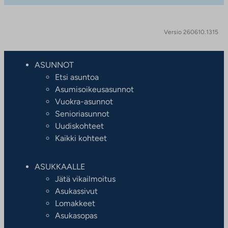
Versio 260610.1315
ASUNNOT
Etsi asuntoa
Asumisoikeusasunnot
Vuokra-asunnot
Senioriasunnot
Uudiskohteet
Kaikki kohteet
ASUKKAALLE
Jätä vikailmoitus
Asukassivut
Lomakkeet
Asukasopas