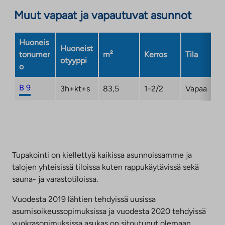
Muut vapaat ja vapautuvat asunnot
Huoneis
Huoneist
tonumer
m²
Kerros
Tila
otyyppi
o
B 9
3h+kt+s
83,5
1-2/2
Vapaa
Tupakointi on kiellettyä kaikissa asunnoissamme ja
talojen yhteisissä tiloissa kuten rappukäytävissä sekä
sauna- ja varastotiloissa.
Vuodesta 2019 lähtien tehdyissä uusissa
asumisoikeussopimuksissa ja vuodesta 2020 tehdyissä
vuokrasopimuksissa asukas on sitoutunut olemaan