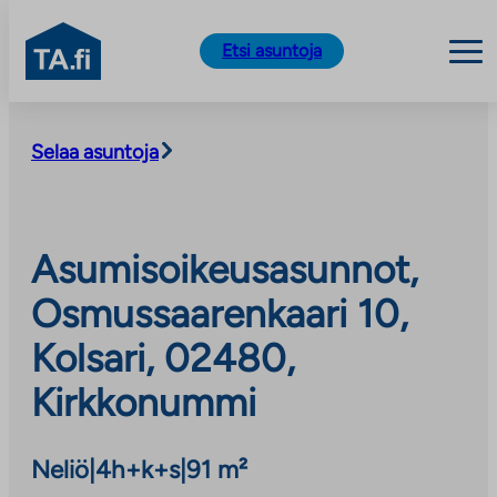
TA.fi
Etsi asuntoja
Siirry
sisältöön
Selaa asuntoja
Asumisoikeusasunnot,
Osmussaarenkaari 10,
Kolsari, 02480,
Kirkkonummi
Neliö
|
4h+k+s
|
91 m²