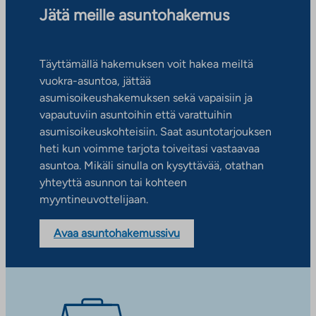
Jätä meille asuntohakemus
Täyttämällä hakemuksen voit hakea meiltä
vuokra-asuntoa, jättää
asumisoikeushakemuksen sekä vapaisiin ja
vapautuviin asuntoihin että varattuihin
asumisoikeuskohteisiin. Saat asuntotarjouksen
heti kun voimme tarjota toiveitasi vastaavaa
asuntoa. Mikäli sinulla on kysyttävää, otathan
yhteyttä asunnon tai kohteen
myyntineuvottelijaan.
Avaa asuntohakemussivu