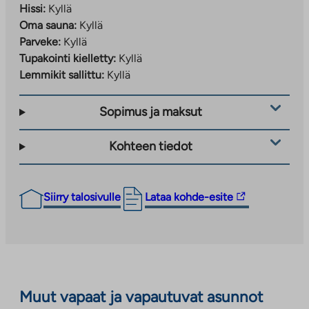
Hissi:
Kyllä
Oma sauna:
Kyllä
Parveke:
Kyllä
Tupakointi kielletty:
Kyllä
Lemmikit sallittu:
Kyllä
Sopimus ja maksut
Kohteen tiedot
Linkki
Siirry talosivulle
Lataa kohde-esite
vie
ulkopuoliseen
palveluun.
Linkki
aukeaa
Muut vapaat ja vapautuvat asunnot
uuteen