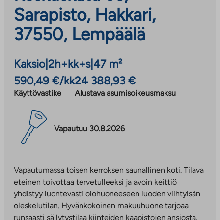
Sarapisto, Hakkari,
37550, Lempäälä
Kaksio
|
2h+kk+s
|
47 m²
590,49 €/kk
24 388,93 €
Käyttövastike
Alustava asumisoikeusmaksu
Vapautuu 30.8.2026
Vapautumassa toisen kerroksen saunallinen koti. Tilava
eteinen toivottaa tervetulleeksi ja avoin keittiö
yhdistyy luontevasti olohuoneeseen luoden viihtyisän
oleskelutilan. Hyvänkokoinen makuuhuone tarjoaa
runsaasti säilytystilaa kiinteiden kaapistojen ansiosta.