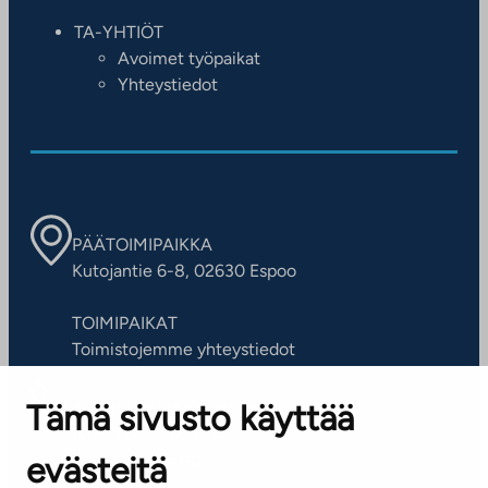
TA-YHTIÖT
Avoimet työpaikat
Yhteystiedot
PÄÄTOIMIPAIKKA
Kutojantie 6-8, 02630 Espoo
TOIMIPAIKAT
Toimistojemme yhteystiedot
Tämä sivusto käyttää
ASIAKASPALVELUKESKUS
Puh. 045 7734 3777
evästeitä
(arkisin klo 8-16)