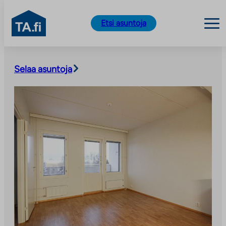
TA.fi
Etsi asuntoja
Siirry
sisältöön
Selaa asuntoja