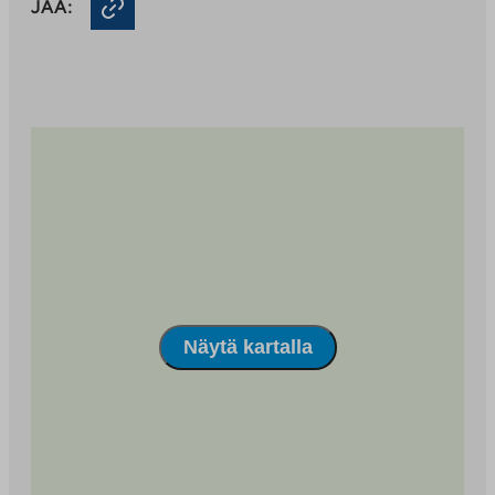
JAA:
päässä.
palveluun
Näytä kartalla