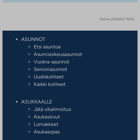
Versio 260602.1605
ASUNNOT
Etsi asuntoa
Asumisoikeusasunnot
Vuokra-asunnot
Senioriasunnot
Uudiskohteet
Kaikki kohteet
ASUKKAALLE
Jätä vikailmoitus
Asukassivut
Lomakkeet
Asukasopas