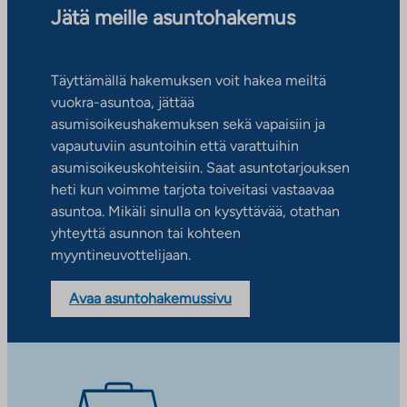
Jätä meille asuntohakemus
Täyttämällä hakemuksen voit hakea meiltä
vuokra-asuntoa, jättää
asumisoikeushakemuksen sekä vapaisiin ja
vapautuviin asuntoihin että varattuihin
asumisoikeuskohteisiin. Saat asuntotarjouksen
heti kun voimme tarjota toiveitasi vastaavaa
asuntoa. Mikäli sinulla on kysyttävää, otathan
yhteyttä asunnon tai kohteen
myyntineuvottelijaan.
Avaa asuntohakemussivu