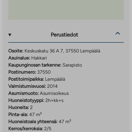
Perustiedot
Osoite:
Keskuskatu 36 A 7, 37550 Lempäälä
Asuinalue:
Hakkari
Kaupunginosan tarkenne:
Sarapisto
Postinumero:
37550
Postitoimipaikka:
Lempäälä
Valmistumisvuosi:
2014
Asumismuoto:
Asumisoikeus
Huoneistotyyppi:
2h+kk+s
Huoneita:
2
Pinta-ala:
47 m²
Huoneistoala yhteensä:
47 m²
Kerros/kerroksia:
2/5