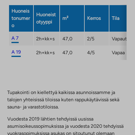
välilehteen
Huoneis
Huoneist
tonumer
m²
Kerros
Tila
otyyppi
o
A 7
2h+kk+s
47,0
2/5
Vapautum
A 19
2h+kk+s
47,0
4/5
Vapaa
Tupakointi on kiellettyä kaikissa asunnoissamme ja
talojen yhteisissä tiloissa kuten rappukäytävissä sekä
sauna- ja varastotiloissa.
Vuodesta 2019 lähtien tehdyissä uusissa
asumisoikeussopimuksissa ja vuodesta 2020 tehdyissä
vuokrasopimuksissa asukas on sitoutunut olemaan