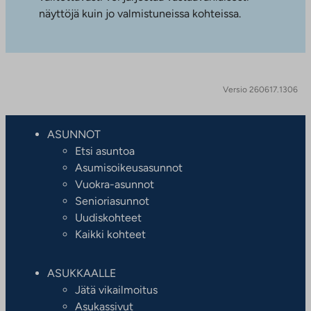
näyttöjä kuin jo valmistuneissa kohteissa.
Versio 260617.1306
ASUNNOT
Etsi asuntoa
Asumisoikeusasunnot
Vuokra-asunnot
Senioriasunnot
Uudiskohteet
Kaikki kohteet
ASUKKAALLE
Jätä vikailmoitus
Asukassivut