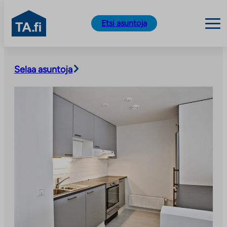
TA.fi
Etsi asuntoja
Siirry
sisältöön
Selaa asuntoja