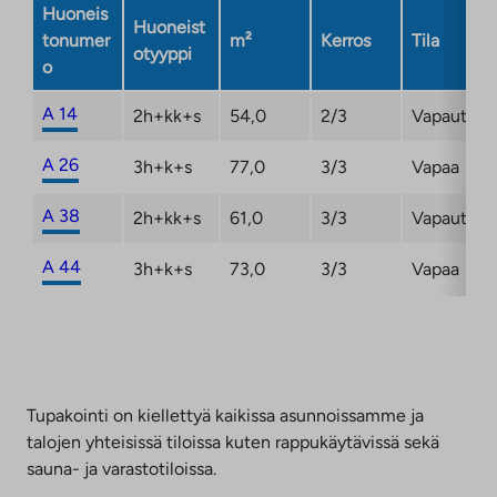
Huoneis
Huoneist
tonumer
m²
Kerros
Tila
otyyppi
o
A 14
2h+kk+s
54,0
2/3
Vapautum
A 26
3h+k+s
77,0
3/3
Vapaa
A 38
2h+kk+s
61,0
3/3
Vapautum
A 44
3h+k+s
73,0
3/3
Vapaa
Tupakointi on kiellettyä kaikissa asunnoissamme ja
talojen yhteisissä tiloissa kuten rappukäytävissä sekä
sauna- ja varastotiloissa.