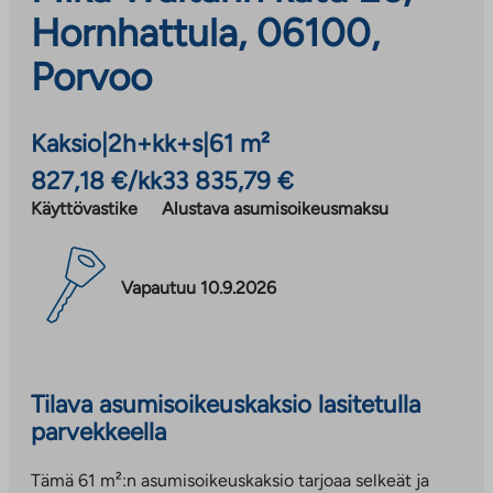
Hornhattula, 06100,
Porvoo
Kaksio
|
2h+kk+s
|
61 m²
827,18 €/kk
33 835,79 €
Käyttövastike
Alustava asumisoikeusmaksu
Vapautuu 10.9.2026
Tilava asumisoikeuskaksio lasitetulla
parvekkeella
Tämä 61 m²:n asumisoikeuskaksio tarjoaa selkeät ja