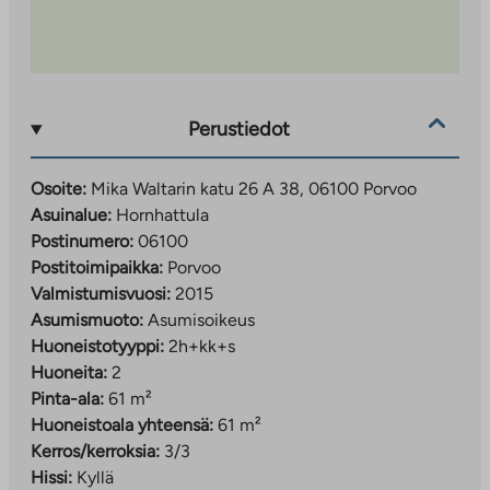
Perustiedot
Osoite:
Mika Waltarin katu 26 A 38, 06100 Porvoo
Asuinalue:
Hornhattula
Postinumero:
06100
Postitoimipaikka:
Porvoo
Valmistumisvuosi:
2015
Asumismuoto:
Asumisoikeus
Huoneistotyyppi:
2h+kk+s
Huoneita:
2
Pinta-ala:
61 m²
Huoneistoala yhteensä:
61 m²
Kerros/kerroksia:
3/3
Hissi:
Kyllä