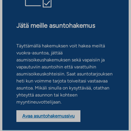
Jätä meille asuntohakemus
Täyttämällä hakemuksen voit hakea meiltä
vuokra-asuntoa, jättää
asumisoikeushakemuksen sekä vapaisiin ja
vapautuviin asuntoihin että varattuihin
asumisoikeuskohteisiin. Saat asuntotarjouksen
heti kun voimme tarjota toiveitasi vastaavaa
asuntoa. Mikäli sinulla on kysyttävää, otathan
yhteyttä asunnon tai kohteen
myyntineuvottelijaan.
Avaa asuntohakemussivu