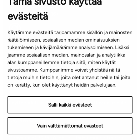
Tämä sivusto käyttää
Puh. 045 7734 3777
evästeitä
(arkisin klo 8-16)
info@ta.fi
Käytämme evästeitä tarjoamamme sisällön ja mainosten
räätälöimiseen, sosiaalisen median ominaisuuksien
tukemiseen ja kävijämäärämme analysoimiseen. Lisäksi
jaamme sosiaalisen median, mainosalan ja analytiikka-
Tilaa uutiskirje
alan kumppaneillemme tietoja siitä, miten käytät
sivustoamme. Kumppanimme voivat yhdistää näitä
Mediapankki
tietoja muihin tietoihin, joita olet antanut heille tai joita
on kerätty, kun olet käyttänyt heidän palvelujaan.
Käyttöehdot
Tietosuojaseloste
Saavutettavuusseloste
Salli kaikki evästeet
Näytä evästeasetukseni
Vain välttämättömät evästeet
Copyright © 2026 TA-Yhtiöt | Pidätämme oikeuden