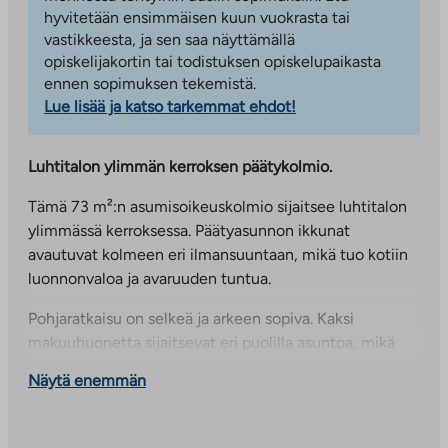
hyvitetään ensimmäisen kuun vuokrasta tai
vastikkeesta, ja sen saa näyttämällä
opiskelijakortin tai todistuksen opiskelupaikasta
ennen sopimuksen tekemistä.
Lue lisää ja katso tarkemmat ehdot!
Luhtitalon ylimmän kerroksen päätykolmio.
Tämä 73 m²:n asumisoikeuskolmio sijaitsee luhtitalon
ylimmässä kerroksessa. Päätyasunnon ikkunat
avautuvat kolmeen eri ilmansuuntaan, mikä tuo kotiin
luonnonvaloa ja avaruuden tuntua.
Pohjaratkaisu on selkeä ja arkeen sopiva. Kaksi
makuuhuonetta sijaitsevat eri puolilla asuntoa, mikä
antaa hyvin mahdollisuuksia omaan rauhaan,
Näytä enemmän
etätyöskentelyyn tai harrastuksille. Tilava olohuone
muodostaa kodin oleskelun keskuksen, ja sieltä on
käynti lasitetulle itäparvekkeelle. Parveke tarjoaa