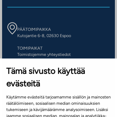
PÄÄTOIMIPAIKKA
Kutojantie 6-8, 02630 Espoo
TOIMIPAIKAT
Toimistojemme yhteystiedot
Tämä sivusto käyttää
ASIAKASPALVELUKESKUS
Puh. 045 7734 3777
evästeitä
(arkisin klo 8-16)
info@ta.fi
Käytämme evästeitä tarjoamamme sisällön ja mainosten
räätälöimiseen, sosiaalisen median ominaisuuksien
tukemiseen ja kävijämäärämme analysoimiseen. Lisäksi
jaamme sosiaalisen median, mainosalan ja analytiikka-