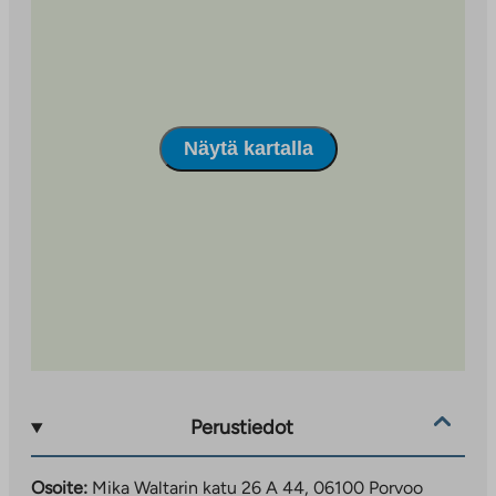
Kohteessa on kiinteistölaajakaista, jonka perusnopeus
50M kuuluu vastikkeeseen.
Näytä kartalla
Perustiedot
Osoite:
Mika Waltarin katu 26 A 44, 06100 Porvoo