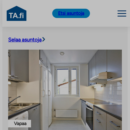
TA.fi
Etsi asuntoja
Siirry
sisältöön
Selaa asuntoja
Vapaa