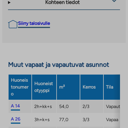
Kohteen tiedot
Siirry talosivulle
Muut vapaat ja vapautuvat asunnot
Huoneis
Huoneist
tonumer
m²
Kerros
Tila
otyyppi
o
A 14
2h+kk+s
54,0
2/3
Vapautum
A 26
3h+k+s
77,0
3/3
Vapaa