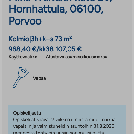
Hornhattula, 06100,
Porvoo
Kolmio
|
3h+k+s
|
73 m²
968,40 €/kk
38 107,05 €
Käyttövastike
Alustava asumisoikeusmaksu
Vapaa
Opiskelijaetu
Opiskelijat saavat 2 viikkoa ilmaista muuttoaikaa
vapaisiin ja valmistuneisiin asuntoihin 31.8.2026
mennessä tehtyihin uusiin sopimuksiin. Etu