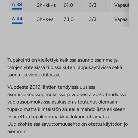
A 38
2h+kk+s
61,0
3/3
Vapautum
A 44
3h+k+s
73,0
3/3
Vapaa
Tupakointi on kiellettyä kaikissa asunnoissamme ja
talojen yhteisissä tiloissa kuten rappukäytävissä sekä
sauna- ja varastotiloissa.
Vuodesta 2019 lähtien tehdyissä uusissa
asumisoikeussopimuksissa ja vuodesta 2020 tehdyissä
vuokrasopimuksissa asukas on sitoutunut olemaan
tupakoimatta kiinteistön alueella mahdollista erikseen
osoitettua tupakointipaikkaa lukuun ottamatta.
Uudiskohteissa savuttomuusehto on otettu käyttöön jo
aiemmin.