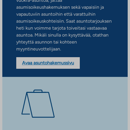
vuokra-asuntoa, jättää
asumisoikeushakemuksen sekä vapaisiin ja
vapautuviin asuntoihin että varattuihin
asumisoikeuskohteisiin. Saat asuntotarjouksen
heti kun voimme tarjota toiveitasi vastaavaa
asuntoa. Mikäli sinulla on kysyttävää, otathan
yhteyttä asunnon tai kohteen
myyntineuvottelijaan.
Avaa asuntohakemussivu