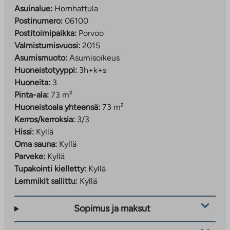
Asuinalue:
Hornhattula
Postinumero:
06100
Postitoimipaikka:
Porvoo
Valmistumisvuosi:
2015
Asumismuoto:
Asumisoikeus
Huoneistotyyppi:
3h+k+s
Huoneita:
3
Pinta-ala:
73 m²
Huoneistoala yhteensä:
73 m²
Kerros/kerroksia:
3/3
Hissi:
Kyllä
Oma sauna:
Kyllä
Parveke:
Kyllä
Tupakointi kielletty:
Kyllä
Lemmikit sallittu:
Kyllä
Sopimus ja maksut