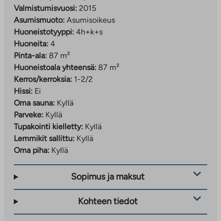
Valmistumisvuosi:
2015
Asumismuoto:
Asumisoikeus
Huoneistotyyppi:
4h+k+s
Huoneita:
4
Pinta-ala:
87 m²
Huoneistoala yhteensä:
87 m²
Kerros/kerroksia:
1-2/2
Hissi:
Ei
Oma sauna:
Kyllä
Parveke:
Kyllä
Tupakointi kielletty:
Kyllä
Lemmikit sallittu:
Kyllä
Oma piha:
Kyllä
Sopimus ja maksut
Kohteen tiedot