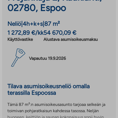
02780, Espoo
Neliö
|
4h+k+s
|
87 m²
1 272,89 €/kk
54 670,09 €
Käyttövastike
Alustava asumisoikeusmaksu
Vapautuu 19.9.2026
Tilava asumisoikeusneliö omalla
terassilla Espoossa
Tämä 87 m²:n asumisoikeusasunto tarjoaa selkeän ja
toimivan pohjaratkaisun kahdessa tasossa. Neljän
huoneen, keittiön ja saunan kokonaisuus sopii hyvin