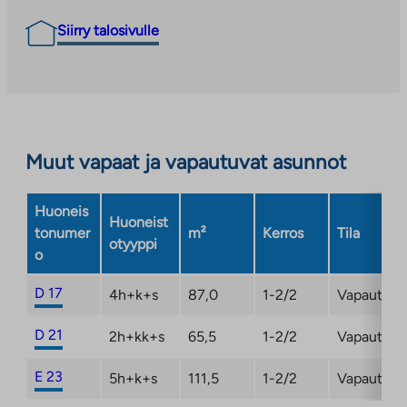
Siirry talosivulle
Muut vapaat ja vapautuvat asunnot
Huoneis
Huoneist
tonumer
m²
Kerros
Tila
otyyppi
o
D 17
4h+k+s
87,0
1-2/2
Vapautum
D 21
2h+kk+s
65,5
1-2/2
Vapautum
E 23
5h+k+s
111,5
1-2/2
Vapautum