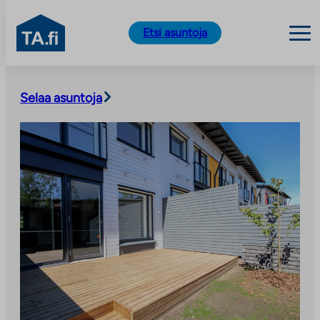
TA.fi
Etsi asuntoja
Siirry
sisältöön
Selaa asuntoja