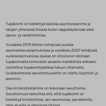
Tupakointi on kiellettyä kaikissa asunnoissamme ja
talojen yhteisissä tiloissa kuten rappukäytävissä sekä
sauna- ja varastotiloissa.
Vuodesta 2019 lähtien tehdyissä uusissa
asumisoikeussopimuksissa ja vuodesta 2020 tehdyissä
vuokrasopimuksissa asukas on sitoutunut olemaan
tupakoimatta kiinteistön alueella mahdollista erikseen
osoitettua tupakointipaikkaa lukuun ottamatta.
Uudiskohteissa savuttomuusehto on otettu käyttöön jo
aiemmin.
Osa kiinteistöistämme on kokonaan savuttomia.
Savuttomuus tarkoittaa sitä, että tupakointi on
kiellettyä kiinteistössä, sen asunnoissa, parvekkeilla,
piha-alueilla ja yhteisissä tiloissa.