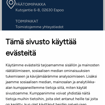
PÄÄTOIMIPAIKKA
Kutojantie 6-8, 02630 Espoo
TOIMIPAIKAT
Toimistojemme yhteystiedot
Tämä sivusto käyttää
ASIAKASPALVELUKESKUS
Puh. 045 7734 3777
evästeitä
(arkisin klo 8-16)
info@ta.fi
Käytämme evästeitä tarjoamamme sisällön ja mainosten
räätälöimiseen, sosiaalisen median ominaisuuksien
tukemiseen ja kävijämäärämme analysoimiseen. Lisäksi
jaamme sosiaalisen median, mainosalan ja analytiikka-
Tilaa uutiskirje
alan kumppaneillemme tietoja siitä, miten käytät
sivustoamme. Kumppanimme voivat yhdistää näitä
Mediapankki
tietoja muihin tietoihin, joita olet antanut heille tai joita
on kerätty, kun olet käyttänyt heidän palvelujaan.