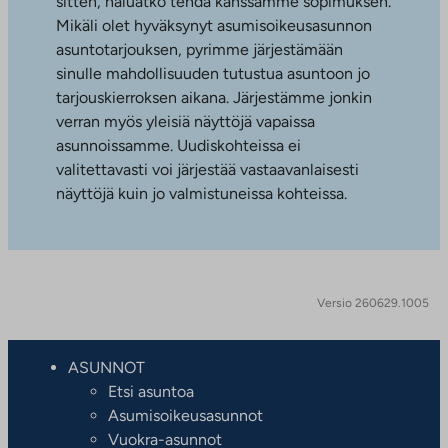
sitten, haluatko tehdä kanssamme sopimuksen.
Mikäli olet hyväksynyt asumisoikeusasunnon
asuntotarjouksen, pyrimme järjestämään
sinulle mahdollisuuden tutustua asuntoon jo
tarjouskierroksen aikana. Järjestämme jonkin
verran myös yleisiä näyttöjä vapaissa
asunnoissamme. Uudiskohteissa ei
valitettavasti voi järjestää vastaavanlaisesti
näyttöjä kuin jo valmistuneissa kohteissa.
Versio 260629.1005
ASUNNOT
Etsi asuntoa
Asumisoikeusasunnot
Vuokra-asunnot