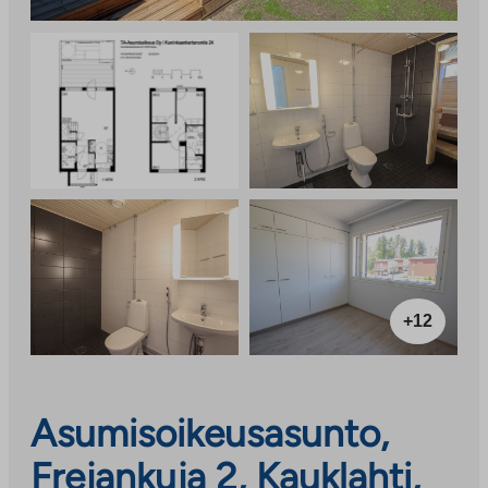
+12
Asumisoikeusasunto,
Frejankuja 2, Kauklahti,