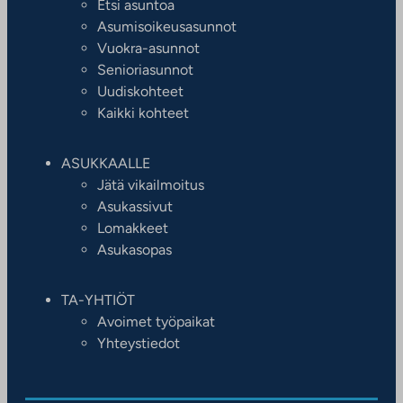
Etsi asuntoa
Asumisoikeusasunnot
Vuokra-asunnot
Senioriasunnot
Uudiskohteet
Kaikki kohteet
ASUKKAALLE
Jätä vikailmoitus
Asukassivut
Lomakkeet
Asukasopas
TA-YHTIÖT
Avoimet työpaikat
Yhteystiedot