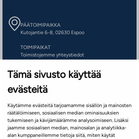
PÄÄTOIMIPAIKKA
Kutojantie 6-8, 02630 Espoo
TOIMIPAIKAT
Toimistojemme yhteystiedot
Tämä sivusto käyttää
ASIAKASPALVELUKESKUS
Puh. 045 7734 3777
evästeitä
(arkisin klo 8-16)
info@ta.fi
Käytämme evästeitä tarjoamamme sisällön ja mainosten
räätälöimiseen, sosiaalisen median ominaisuuksien
tukemiseen ja kävijämäärämme analysoimiseen. Lisäksi
jaamme sosiaalisen median, mainosalan ja analytiikka-
Tilaa uutiskirje
alan kumppaneillemme tietoja siitä, miten käytät