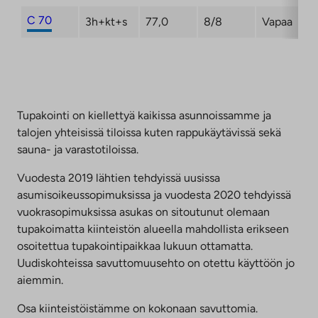
C 70
3h+kt+s
77,0
8/8
Vapaa
Tupakointi on kiellettyä kaikissa asunnoissamme ja
talojen yhteisissä tiloissa kuten rappukäytävissä sekä
sauna- ja varastotiloissa.
Vuodesta 2019 lähtien tehdyissä uusissa
asumisoikeussopimuksissa ja vuodesta 2020 tehdyissä
vuokrasopimuksissa asukas on sitoutunut olemaan
tupakoimatta kiinteistön alueella mahdollista erikseen
osoitettua tupakointipaikkaa lukuun ottamatta.
Uudiskohteissa savuttomuusehto on otettu käyttöön jo
aiemmin.
Osa kiinteistöistämme on kokonaan savuttomia.