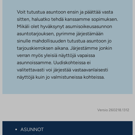
Voit tutustua asuntoon ensin ja päättää vasta
sitten, haluatko tehdä kanssamme sopimuksen.
Mikäli olet hyväksynyt asumisoikeusasunnon
asuntotarjouksen, pyrimme järjestämään
sinulle mahdollisuuden tutustua asuntoon jo
tarjouskierroksen aikana. Järjestämme jonkin
verran myös yleisiä näyttöjä vapaissa
asunnoissamme. Uudiskohteissa ei
valitettavasti voi järjestää vastaavanlaisesti
näyttöjä kuin jo valmistuneissa kohteissa.
Versio 260218.1312
ASUNNOT