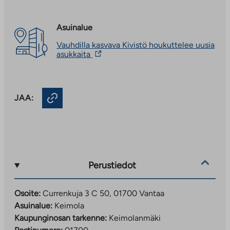
Asuinalue
Vauhdilla kasvava Kivistö houkuttelee uusia
Linkki
asukkaita
vie
ulkopuoliseen
palveluun.
Linkki
JAA:
aukeaa
uuteen
välilehteen
Perustiedot
Osoite:
Currenkuja 3 C 50, 01700 Vantaa
Asuinalue:
Keimola
Kaupunginosan tarkenne:
Keimolanmäki