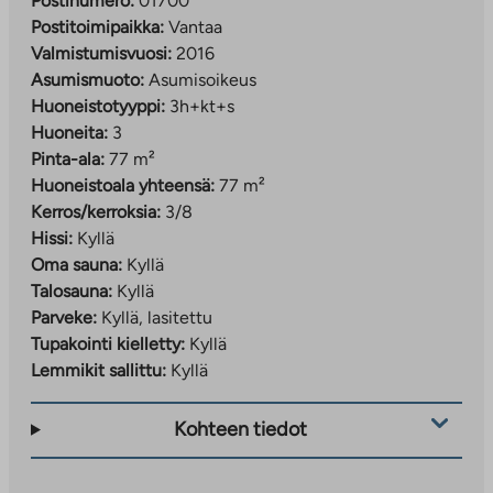
Postinumero:
01700
Postitoimipaikka:
Vantaa
Valmistumisvuosi:
2016
Asumismuoto:
Asumisoikeus
Huoneistotyyppi:
3h+kt+s
Huoneita:
3
Pinta-ala:
77 m²
Huoneistoala yhteensä:
77 m²
Kerros/kerroksia:
3/8
Hissi:
Kyllä
Oma sauna:
Kyllä
Talosauna:
Kyllä
Parveke:
Kyllä, lasitettu
Tupakointi kielletty:
Kyllä
Lemmikit sallittu:
Kyllä
Kohteen tiedot