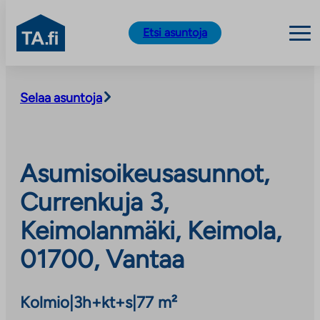
TA.fi
Etsi asuntoja
Siirry
sisältöön
Selaa asuntoja
Asumisoikeusasunnot,
Currenkuja 3,
Keimolanmäki, Keimola,
01700, Vantaa
Kolmio
|
3h+kt+s
|
77 m²