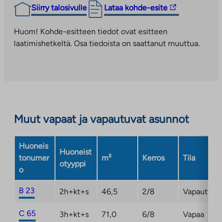
Linkki
Siirry talosivulle
Lataa kohde-esite
vie
ulkopuoliseen
Huom! Kohde-esitteen tiedot ovat esitteen
palveluun.
laatimishetkeltä. Osa tiedoista on saattanut muuttua.
Linkki
aukeaa
uuteen
välilehteen
Muut vapaat ja vapautuvat asunnot
Huoneis
Huoneist
tonumer
m²
Kerros
Tila
otyyppi
o
B 23
2h+kt+s
46,5
2/8
Vapautuma
C 65
3h+kt+s
71,0
6/8
Vapaa