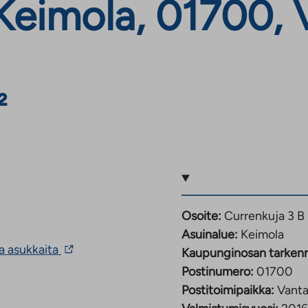
Keimola, 01700, 
²
Osoite:
Currenkuja 3 B
Asuinalue:
Keimola
Linkki
ia asukkaita
Kaupunginosan tarken
vie
Postinumero:
01700
ulkopuoliseen
palveluun.
Postitoimipaikka:
Vant
Linkki