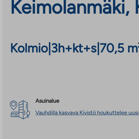
Keimolanmäki, 
Kolmio
|
3h+kt+s
|
70,5 m
Asuinalue
Vauhdilla kasvava Kivistö houkuttelee uus