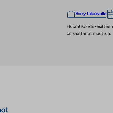
Siirry talosivulle
Huom! Kohde-esitteen t
on saattanut muuttua.
not