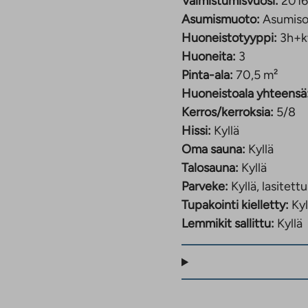
Valmistumisvuosi:
2016
aukeaa
Asumismuoto:
Asumiso
uuteen
välilehteen
Huoneistotyyppi:
3h+k
Huoneita:
3
Pinta-ala:
70,5 m²
Huoneistoala yhteensä
Kerros/kerroksia:
5/8
Hissi:
Kyllä
Oma sauna:
Kyllä
Talosauna:
Kyllä
Parveke:
Kyllä, lasitettu
Tupakointi kielletty:
Kyl
Lemmikit sallittu:
Kyllä