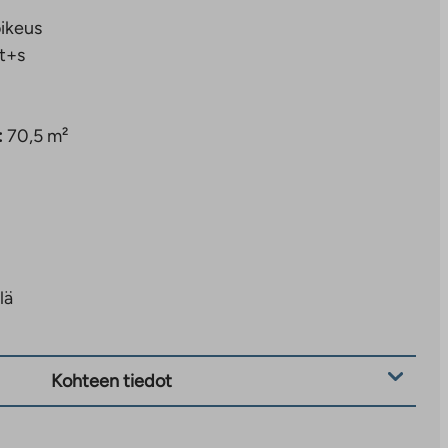
ikeus
t+s
:
70,5 m²
lä
Kohteen tiedot