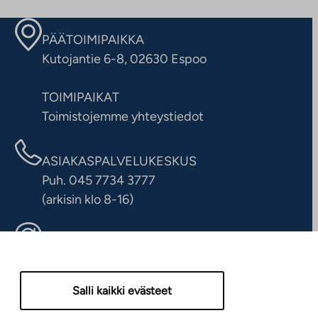
PÄÄTOIMIPAIKKA
Kutojantie 6-8, 02630 Espoo
TOIMIPAIKAT
Toimistojemme yhteystiedot
ASIAKASPALVELUKESKUS
Puh. 045 7734 3777
(arkisin klo 8-16)
info@ta.fi
Salli kaikki evästeet