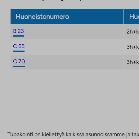
Huoneistonumero
Huo
B 23
2h+k
C 65
3h+k
C 70
3h+k
Tupakointi on kiellettyä kaikissa asunnoissamme ja talo