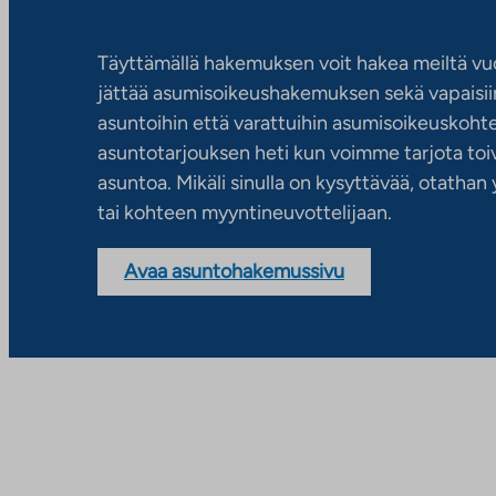
Täyttämällä hakemuksen voit hakea meiltä vu
jättää asumisoikeushakemuksen sekä vapaisiin
asuntoihin että varattuihin asumisoikeuskohtei
asuntotarjouksen heti kun voimme tarjota toiv
asuntoa. Mikäli sinulla on kysyttävää, otatha
tai kohteen myyntineuvottelijaan.
Avaa asuntohakemussivu