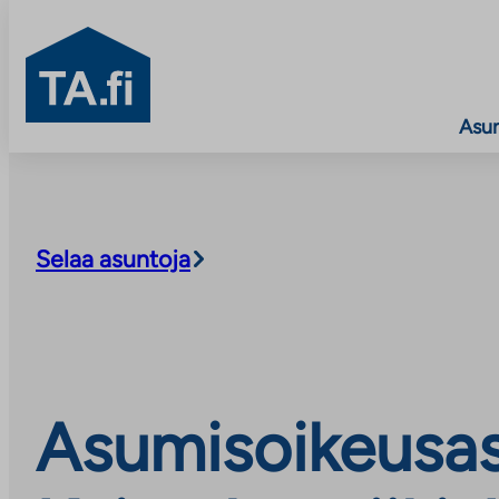
TA.fi
Asu
Siirry
sisältöön
Selaa asuntoja
Asumisoikeusas