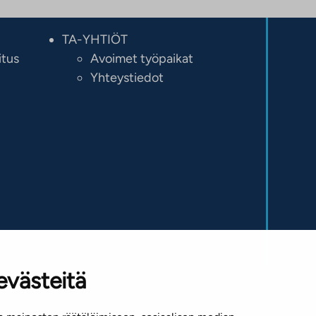
TA-YHTIÖT
itus
Avoimet työpaikat
Yhteystiedot
evästeitä