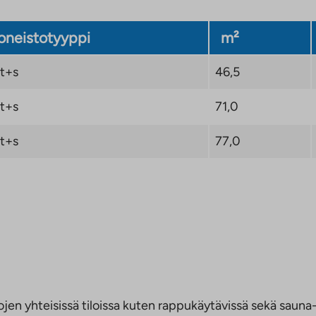
neistotyyppi
m²
t+s
46,5
t+s
71,0
t+s
77,0
jen yhteisissä tiloissa kuten rappukäytävissä sekä sauna- 