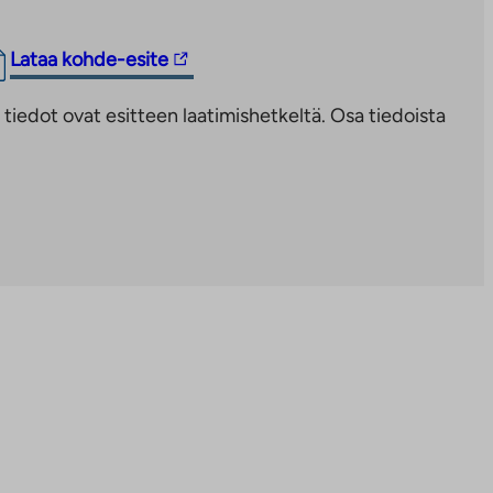
Linkki
Lataa kohde-esite
vie
iedot ovat esitteen laatimishetkeltä. Osa tiedoista
ulkopuoliseen
palveluun.
Linkki
aukeaa
uuteen
välilehteen