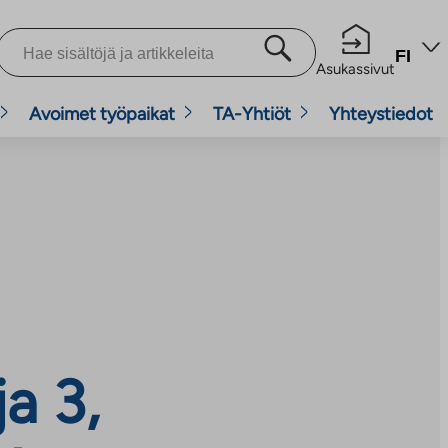
FI
Asukassivut
Avoimet työpaikat
TA-Yhtiöt
Yhteystiedot
a 3,