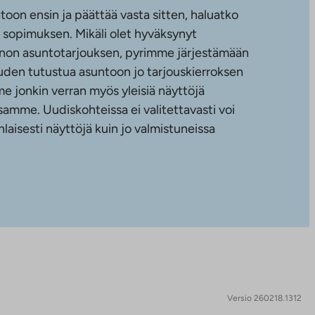
toon ensin ja päättää vasta sitten, haluatko
sopimuksen. Mikäli olet hyväksynyt
non asuntotarjouksen, pyrimme järjestämään
uuden tutustua asuntoon jo tarjouskierroksen
e jonkin verran myös yleisiä näyttöjä
amme. Uudiskohteissa ei valitettavasti voi
nlaisesti näyttöjä kuin jo valmistuneissa
Versio 260218.1312