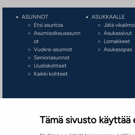
ASUNNOT
ASUKKAALLE
Etsi asuntoa
Jätä vikailmo
Asumisoikeusasunn
Asukassivut
ot
Lomakkeet
Vuokra-asunnot
Asukasopas
Senioriasunnot
Uudiskohteet
Kaikki kohteet
Tämä sivusto käyttää 