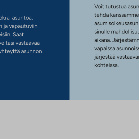
Voit tutustua asun
tehdä kanssamme 
okra-asuntoa,
asumisoikeusasun
 ja vapautuviin
sinulle mahdollis
siin. Saat
aikana. Järjestämm
eitasi vastaavaa
vapaissa asunnoiss
n yhteyttä asunnon
järjestää vastaava
kohteissa.