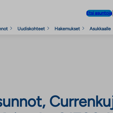
Etsi asuntoja
nnot
Uudiskohteet
Hakemukset
Asukkaalle
unnot, Currenkuj