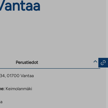
Vantaa
Perustiedot
 34, 01700 Vantaa
ne:
Keimolanmäki
aa