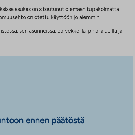
ksissa asukas on sitoutunut olemaan tupakoimatta
ttomuusehto on otettu käyttöön jo aiemmin.
tössä, sen asunnoissa, parvekkeilla, piha-alueilla ja
untoon ennen päätöstä