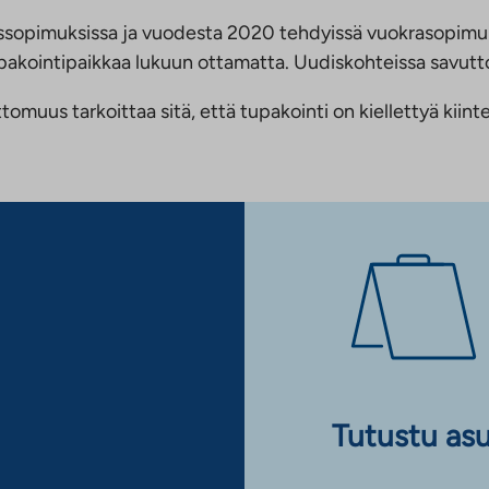
ussopimuksissa ja vuodesta 2020 tehdyissä vuokrasopimu
 tupakointipaikkaa lukuun ottamatta. Uudiskohteissa savu
us tarkoittaa sitä, että tupakointi on kiellettyä kiinteis
Tutustu as