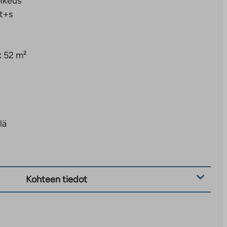
ikeus
t+s
:
52 m²
lä
Kohteen tiedot