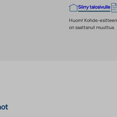
Siirry talosivulle
Huom! Kohde-esitteen t
on saattanut muuttua.
not