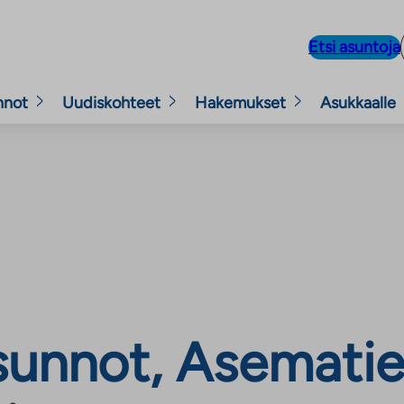
Etsi asuntoja
nnot
Uudiskohteet
Hakemukset
Asukkaalle
unnot, Asematie 