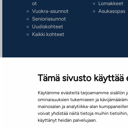
ot
Lomakkeet
Vuokra-asunnot
Asukasopas
Senioriasunnot
Uudiskohteet
Kaikki kohteet
Tämä sivusto käyttää 
Käytämme evästeitä tarjoamamme sisällön ja
Tilaa uutiskirje
ominaisuuksien tukemiseen ja kävijämäärämm
mainosalan ja analytiikka-alan kumppaneill
voivat yhdistää näitä tietoja muihin tietoihin, 
käyttänyt heidän palvelujaan.
Käyttöehdot
Tietosuojaseloste
Saavutettavuusselost