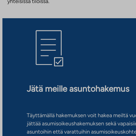
yhteisissä tiloissa.
Jätä meille asuntohakemus
Täyttämällä hakemuksen voit hakea meiltä vu
jättää asumisoikeushakemuksen sekä vapaisiin
asuntoihin että varattuihin asumisoikeuskohtei