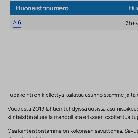
Huoneistonumero
Huo
A 6
3h+k
Tupakointi on kiellettyä kaikissa asunnoissamme ja talo
Vuodesta 2019 lähtien tehdyissä uusissa asumisoike
kiinteistön alueella mahdollista erikseen osoitettua
Osa kiinteistöistämme on kokonaan savuttomia. Savuttomu