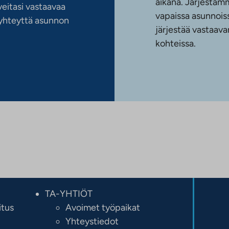
aikana. Järjestämm
eitasi vastaavaa
vapaissa asunnoiss
n yhteyttä asunnon
järjestää vastaava
kohteissa.
TA-YHTIÖT
itus
Avoimet työpaikat
Yhteystiedot