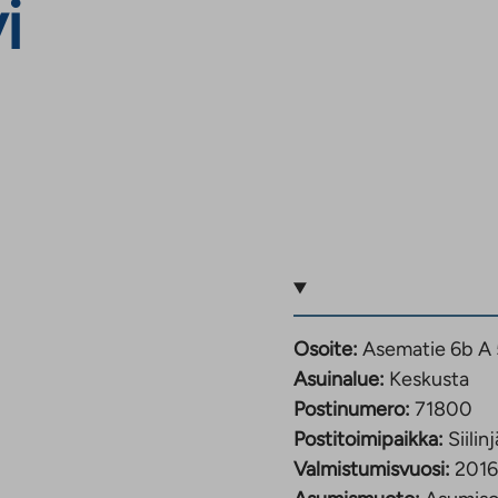
i
Osoite:
Asematie 6b A 5
Asuinalue:
Keskusta
Postinumero:
71800
Postitoimipaikka:
Siilinj
Valmistumisvuosi:
2016