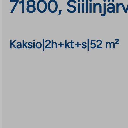
71800, Siilinjärv
Kaksio
|
2h+kt+s
|
52 m²