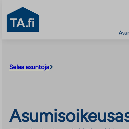
TA.fi
Asu
Siirry
sisältöön
Selaa asuntoja
Asumisoikeusas