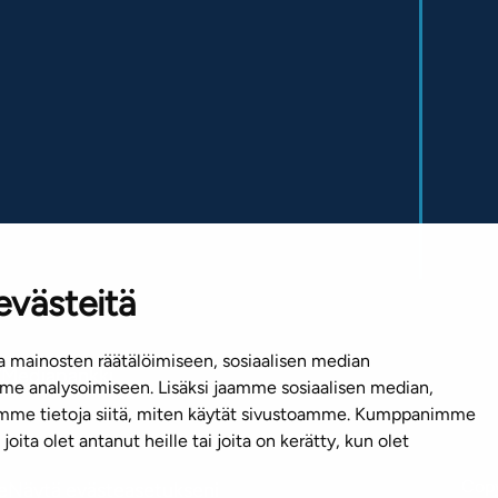
evästeitä
 mainosten räätälöimiseen, sosiaalisen median
Mediapankki
e analysoimiseen. Lisäksi jaamme sosiaalisen median,
emme tietoja siitä, miten käytät sivustoamme. Kumppanimme
joita olet antanut heille tai joita on kerätty, kun olet
Copy
e
Näytä evästeasetukseni