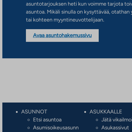
asuntotarjouksen heti kun voimme tarjota toiv
asuntoa. Mikäli sinulla on kysyttävää, otatha
tai kohteen myyntineuvottelijaan.
Avaa asuntohakemussivu
ASUNNOT
ASUKKAALLE
Etsi asuntoa
Jätä vikailmo
Asumisoikeusasunn
Asukassivut