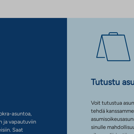
Tutustu as
Voit tutustua asun
tehdä kanssamme 
okra-asuntoa,
asumisoikeusasun
 ja vapautuviin
sinulle mahdollis
siin. Saat