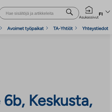
FI
Asukassivut
Avoimet työpaikat
TA-Yhtiöt
Yhteystiedot
6b, Keskusta,