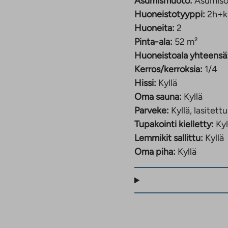
Asumismuoto:
Asumiso
Huoneistotyyppi:
2h+k
Huoneita:
2
Pinta-ala:
52 m²
Huoneistoala yhteensä
Kerros/kerroksia:
1/4
Hissi:
Kyllä
Oma sauna:
Kyllä
Parveke:
Kyllä, lasitettu
Tupakointi kielletty:
Kyl
Lemmikit sallittu:
Kyllä
Oma piha:
Kyllä