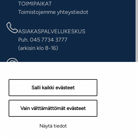
TOIMIPAIKAT
Toimistojemme yhteystiedot
ASIAKASPALVELUKESKUS
Puh. 045 7734 3777
(arkisin klo 8-16)
info@ta.fi
Salli kaikki evästeet
Vain välttämättömät evästeet
Näytä tiedot
right © 2026 TA-Yhtiöt | Pidätämme oikeuden muutoksiin