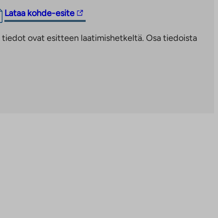
Linkki
Lataa kohde-esite
vie
iedot ovat esitteen laatimishetkeltä. Osa tiedoista
ulkopuoliseen
palveluun.
Linkki
aukeaa
uuteen
välilehteen