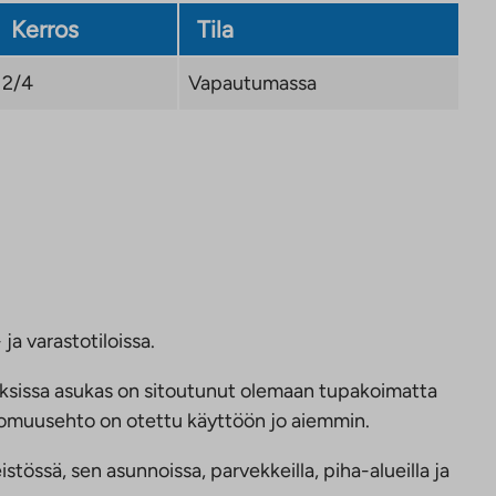
Kerros
Tila
2/4
Vapautumassa
ja varastotiloissa.
ksissa asukas on sitoutunut olemaan tupakoimatta
ttomuusehto on otettu käyttöön jo aiemmin.
tössä, sen asunnoissa, parvekkeilla, piha-alueilla ja