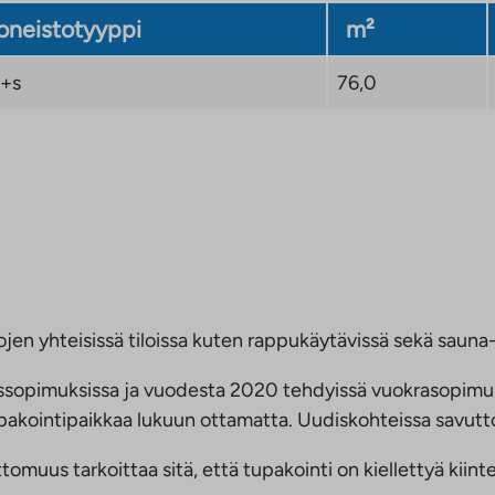
neistotyyppi
m²
+s
76,0
jen yhteisissä tiloissa kuten rappukäytävissä sekä sauna- 
ussopimuksissa ja vuodesta 2020 tehdyissä vuokrasopimu
 tupakointipaikkaa lukuun ottamatta. Uudiskohteissa savu
us tarkoittaa sitä, että tupakointi on kiellettyä kiinteis