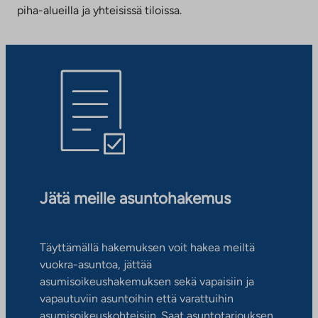
piha-alueilla ja yhteisissä tiloissa.
Jätä meille asuntohakemus
Täyttämällä hakemuksen voit hakea meiltä
vuokra-asuntoa, jättää
asumisoikeushakemuksen sekä vapaisiin ja
vapautuviin asuntoihin että varattuihin
asumisoikeuskohteisiin. Saat asuntotarjouksen