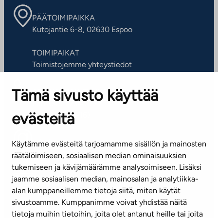
PÄÄTOIMIPAIKKA
Kutojantie 6-8, 02630 Espoo
TOIMIPAIKAT
Toimistojemme yhteystiedot
Tämä sivusto käyttää
ASIAKASPALVELUKESKUS
Puh. 045 7734 3777
evästeitä
(arkisin klo 8-16)
info@ta.fi
Käytämme evästeitä tarjoamamme sisällön ja mainosten
räätälöimiseen, sosiaalisen median ominaisuuksien
tukemiseen ja kävijämäärämme analysoimiseen. Lisäksi
jaamme sosiaalisen median, mainosalan ja analytiikka-
Tilaa uutiskirje
alan kumppaneillemme tietoja siitä, miten käytät
sivustoamme. Kumppanimme voivat yhdistää näitä
Mediapankki
tietoja muihin tietoihin, joita olet antanut heille tai joita