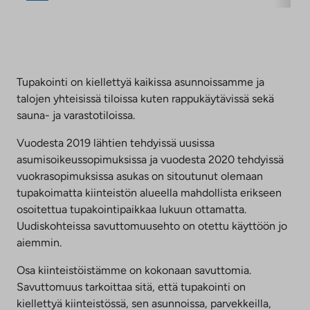
Tupakointi on kiellettyä kaikissa asunnoissamme ja
talojen yhteisissä tiloissa kuten rappukäytävissä sekä
sauna- ja varastotiloissa.
Vuodesta 2019 lähtien tehdyissä uusissa
asumisoikeussopimuksissa ja vuodesta 2020 tehdyissä
vuokrasopimuksissa asukas on sitoutunut olemaan
tupakoimatta kiinteistön alueella mahdollista erikseen
osoitettua tupakointipaikkaa lukuun ottamatta.
Uudiskohteissa savuttomuusehto on otettu käyttöön jo
aiemmin.
Osa kiinteistöistämme on kokonaan savuttomia.
Savuttomuus tarkoittaa sitä, että tupakointi on
kiellettyä kiinteistössä, sen asunnoissa, parvekkeilla,