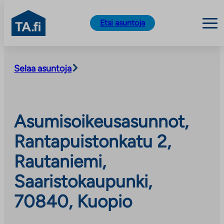
TA.fi
Etsi asuntoja
Siirry
sisältöön
Selaa asuntoja
Asumisoikeusasunnot,
Rantapuistonkatu 2,
Rautaniemi,
Saaristokaupunki,
70840, Kuopio