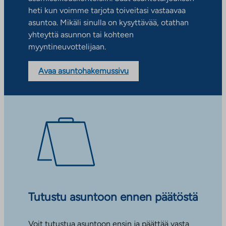
heti kun voimme tarjota toiveitasi vastaavaa
asuntoa. Mikäli sinulla on kysyttävää, otathan
yhteyttä asunnon tai kohteen
myyntineuvottelijaan.
Avaa asuntohakemussivu
Tutustu asuntoon ennen päätöstä
Voit tutustua asuntoon ensin ja päättää vasta