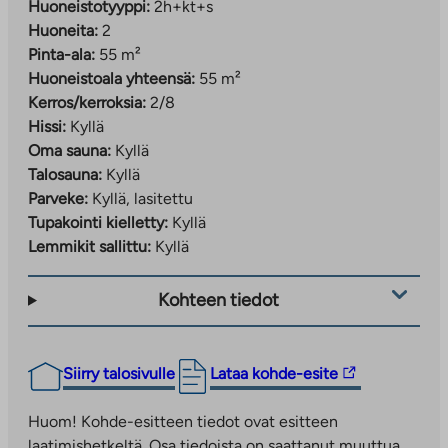
Huoneistotyyppi:
2h+kt+s
Huoneita:
2
Pinta-ala:
55 m²
Huoneistoala yhteensä:
55 m²
Kerros/kerroksia:
2/8
Hissi:
Kyllä
Oma sauna:
Kyllä
Talosauna:
Kyllä
Parveke:
Kyllä, lasitettu
Tupakointi kielletty:
Kyllä
Lemmikit sallittu:
Kyllä
Kohteen tiedot
Linkki
Siirry talosivulle
Lataa kohde-esite
vie
ulkopuoliseen
Huom! Kohde-esitteen tiedot ovat esitteen
palveluun.
laatimishetkeltä. Osa tiedoista on saattanut muuttua.