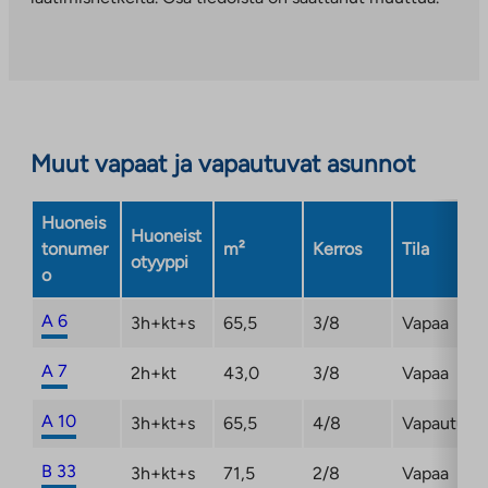
Linkki
aukeaa
uuteen
välilehteen
Muut vapaat ja vapautuvat asunnot
Huoneis
Huoneist
tonumer
m²
Kerros
Tila
otyyppi
o
A 6
3h+kt+s
65,5
3/8
Vapaa
A 7
2h+kt
43,0
3/8
Vapaa
A 10
3h+kt+s
65,5
4/8
Vapautuma
B 33
3h+kt+s
71,5
2/8
Vapaa