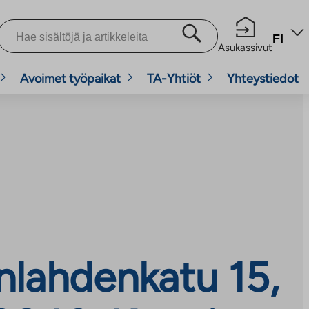
FI
Asukassivut
Avoimet työpaikat
TA-Yhtiöt
Yhteystiedot
nlahdenkatu 15,