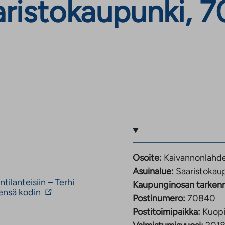
aristokaupunki, 
Osoite:
Kaivannonlahde
Asuinalue:
Saaristokau
tilanteisiin – Terhi
Kaupunginosan tarken
Linkki
sensä kodin
Postinumero:
70840
vie
ulkopuoliseen
Postitoimipaikka:
Kuop
palveluun.