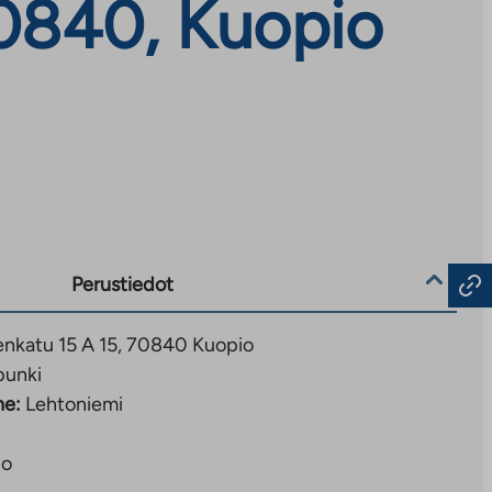
70840, Kuopio
Perustiedot
nkatu 15 A 15, 70840 Kuopio
punki
ne:
Lehtoniemi
io