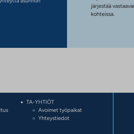
n yhteyttä asunnon
järjestää vastaava
kohteissa.
TA-YHTIÖT
itus
Avoimet työpaikat
Yhteystiedot