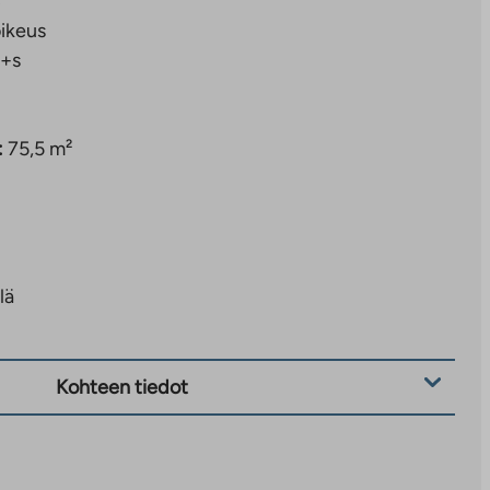
8
ikeus
+s
:
75,5 m²
lä
Kohteen tiedot