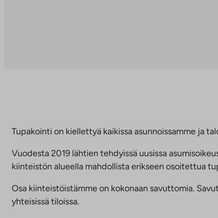
Tupakointi on kiellettyä kaikissa asunnoissamme ja talo
Vuodesta 2019 lähtien tehdyissä uusissa asumisoike
kiinteistön alueella mahdollista erikseen osoitettua
Osa kiinteistöistämme on kokonaan savuttomia. Savuttomu
yhteisissä tiloissa.