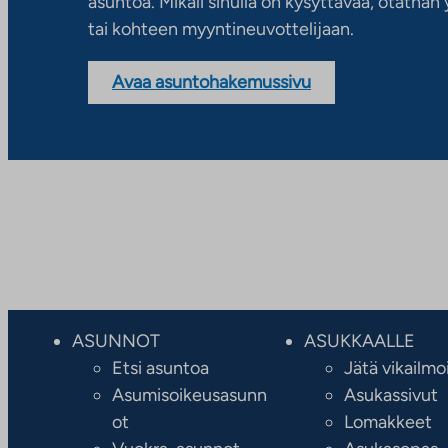
asuntoa. Mikäli sinulla on kysyttävää, otatha
tai kohteen myyntineuvottelijaan.
Avaa asuntohakemussivu
ASUNNOT
ASUKKAALLE
Etsi asuntoa
Jätä vikailmo
Asumisoikeusasunn
Asukassivut
ot
Lomakkeet