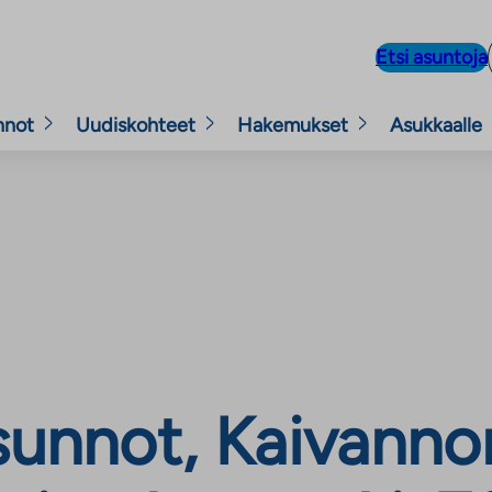
Etsi asuntoja
nnot
Uudiskohteet
Hakemukset
Asukkaalle
unnot, Kaivanno