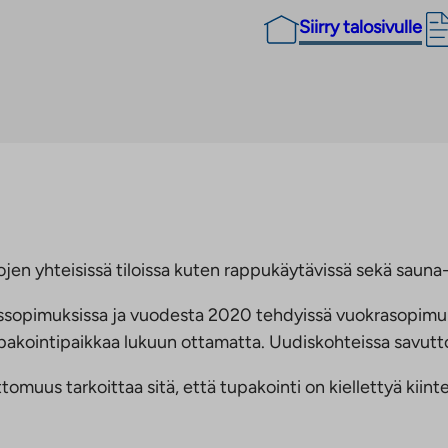
Siirry talosivulle
jen yhteisissä tiloissa kuten rappukäytävissä sekä sauna- 
ussopimuksissa ja vuodesta 2020 tehdyissä vuokrasopimu
 tupakointipaikkaa lukuun ottamatta. Uudiskohteissa savu
us tarkoittaa sitä, että tupakointi on kiellettyä kiinteis