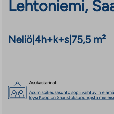
Lehtoniemi, Sa
Neliö
|
4h+k+s
|
75,5 m²
Asukastarinat
Asumisoikeusasunto sopii vaihtuviin elämän
löysi Kuopion Saaristokaupungista mielei