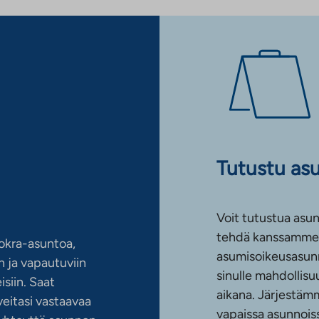
Tutustu as
Voit tutustua asun
tehdä kanssamme 
okra-asuntoa,
asumisoikeusasun
 ja vapautuviin
sinulle mahdollis
siin. Saat
aikana. Järjestämm
eitasi vastaavaa
vapaissa asunnoiss