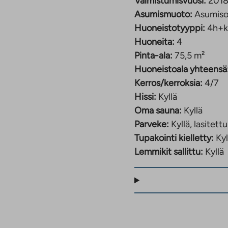
Valmistumisvuosi:
201
Linkki
Asumismuoto:
Asumiso
aukeaa
uuteen
Huoneistotyyppi:
4h+k
välilehteen
Huoneita:
4
Pinta-ala:
75,5 m²
Huoneistoala yhteensä
Kerros/kerroksia:
4/7
Hissi:
Kyllä
Oma sauna:
Kyllä
Parveke:
Kyllä, lasitettu
Tupakointi kielletty:
Kyl
Lemmikit sallittu:
Kyllä