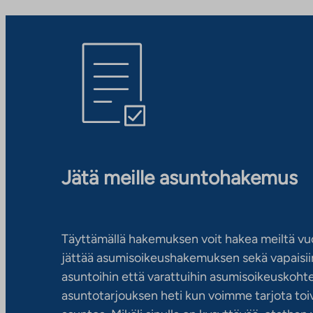
Jätä meille asuntohakemus
Täyttämällä hakemuksen voit hakea meiltä vu
jättää asumisoikeushakemuksen sekä vapaisiin
asuntoihin että varattuihin asumisoikeuskohtei
asuntotarjouksen heti kun voimme tarjota toiv