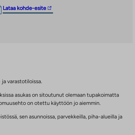
Linkki
Lataa kohde-esite
vie
ulkopuoliseen
palveluun.
Linkki
aukeaa
uuteen
välilehteen
ja varastotiloissa.
ksissa asukas on sitoutunut olemaan tupakoimatta
ttomuusehto on otettu käyttöön jo aiemmin.
tössä, sen asunnoissa, parvekkeilla, piha-alueilla ja