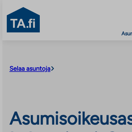
TA.fi
Asu
Siirry
sisältöön
Selaa asuntoja
Asumisoikeusas