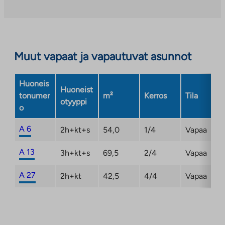
ulkopuoliseen
palveluun.
Linkki
aukeaa
Muut vapaat ja vapautuvat asunnot
uuteen
välilehteen
Huoneis
Huoneist
tonumer
m²
Kerros
Tila
otyyppi
o
A 6
2h+kt+s
54,0
1/4
Vapaa
A 13
3h+kt+s
69,5
2/4
Vapaa
A 27
2h+kt
42,5
4/4
Vapaa