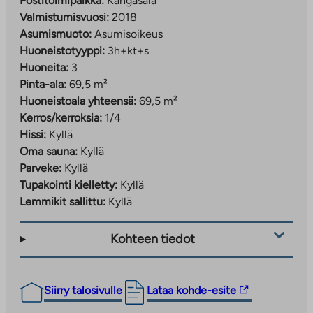
Postitoimipaikka:
Kangasala
Valmistumisvuosi:
2018
Asumismuoto:
Asumisoikeus
Huoneistotyyppi:
3h+kt+s
Huoneita:
3
Pinta-ala:
69,5 m²
Huoneistoala yhteensä:
69,5 m²
Kerros/kerroksia:
1/4
Hissi:
Kyllä
Oma sauna:
Kyllä
Parveke:
Kyllä
Tupakointi kielletty:
Kyllä
Lemmikit sallittu:
Kyllä
Kohteen tiedot
Linkki
Siirry talosivulle
Lataa kohde-esite
vie