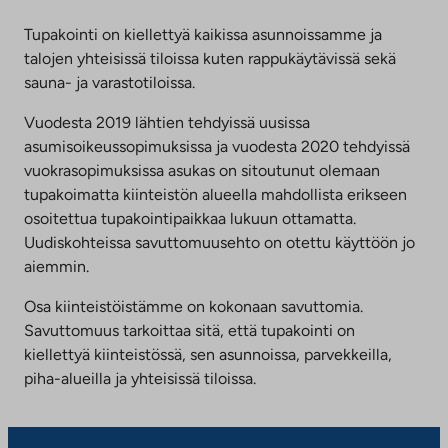
Tupakointi on kiellettyä kaikissa asunnoissamme ja
talojen yhteisissä tiloissa kuten rappukäytävissä sekä
sauna- ja varastotiloissa.
Vuodesta 2019 lähtien tehdyissä uusissa
asumisoikeussopimuksissa ja vuodesta 2020 tehdyissä
vuokrasopimuksissa asukas on sitoutunut olemaan
tupakoimatta kiinteistön alueella mahdollista erikseen
osoitettua tupakointipaikkaa lukuun ottamatta.
Uudiskohteissa savuttomuusehto on otettu käyttöön jo
aiemmin.
Osa kiinteistöistämme on kokonaan savuttomia.
Savuttomuus tarkoittaa sitä, että tupakointi on
kiellettyä kiinteistössä, sen asunnoissa, parvekkeilla,
piha-alueilla ja yhteisissä tiloissa.