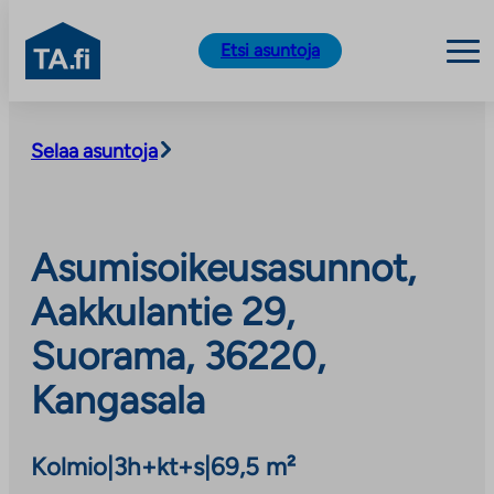
TA.fi
Etsi asuntoja
Siirry
sisältöön
Selaa asuntoja
Asumisoikeusasunnot,
Aakkulantie 29,
Suorama, 36220,
Kangasala
Kolmio
|
3h+kt+s
|
69,5 m²