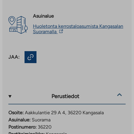
Asuinalue
Huoletonta kerrostaloasumista Kangasalan
Linkki
Suoramalla
vie
ulkopuoliseen
palveluun.
Linkki
JAA:
aukeaa
uuteen
välilehteen
Perustiedot
Osoite:
Aakkulantie 29 A 4, 36220 Kangasala
Asuinalue:
Suorama
Postinumero:
36220