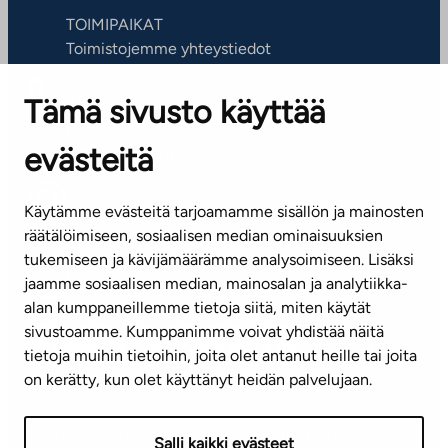
TOIMIPAIKAT
Toimistojemme yhteystiedot
Tämä sivusto käyttää
ASIAKASPALVELUKESKUS
Puh. 045 7734 3777
evästeitä
(arkisin klo 8-16)
info@ta.fi
Käytämme evästeitä tarjoamamme sisällön ja mainosten
räätälöimiseen, sosiaalisen median ominaisuuksien
tukemiseen ja kävijämäärämme analysoimiseen. Lisäksi
jaamme sosiaalisen median, mainosalan ja analytiikka-
Tilaa uutiskirje
alan kumppaneillemme tietoja siitä, miten käytät
sivustoamme. Kumppanimme voivat yhdistää näitä
Mediapankki
tietoja muihin tietoihin, joita olet antanut heille tai joita
on kerätty, kun olet käyttänyt heidän palvelujaan.
Käyttöehdot
Tietosuojaseloste
Saavutettavuusseloste
Salli kaikki evästeet