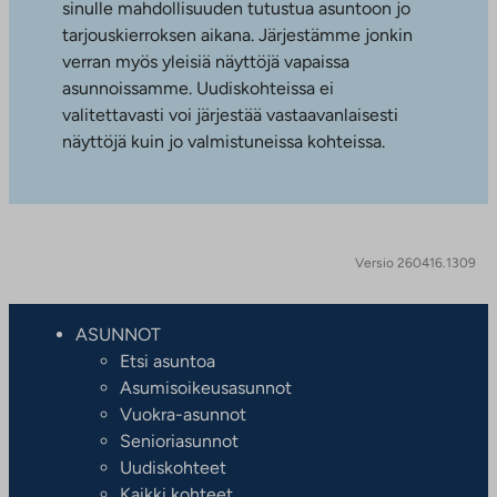
sinulle mahdollisuuden tutustua asuntoon jo
tarjouskierroksen aikana. Järjestämme jonkin
verran myös yleisiä näyttöjä vapaissa
asunnoissamme. Uudiskohteissa ei
valitettavasti voi järjestää vastaavanlaisesti
näyttöjä kuin jo valmistuneissa kohteissa.
Versio 260416.1309
ASUNNOT
Etsi asuntoa
Asumisoikeusasunnot
Vuokra-asunnot
Senioriasunnot
Uudiskohteet
Kaikki kohteet