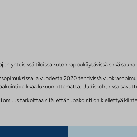
jen yhteisissä tiloissa kuten rappukäytävissä sekä sauna- 
ussopimuksissa ja vuodesta 2020 tehdyissä vuokrasopimu
 tupakointipaikkaa lukuun ottamatta. Uudiskohteissa savu
us tarkoittaa sitä, että tupakointi on kiellettyä kiinteis