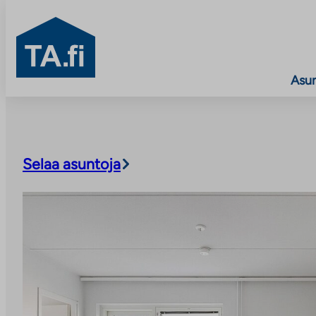
TA.fi
Asu
Siirry
sisältöön
Selaa asuntoja