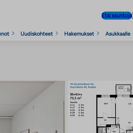
Etsi asuntoja
nnot
Uudiskohteet
Hakemukset
Asukkaalle