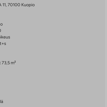
A 11, 70100 Kuopio
io
0
ikeus
t+s
:
73,5 m²
lä