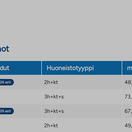
not
dut
Huoneistotyyppi
m
2h+kt
48
26 asti
3h+kt+s
73
3h+kt+s
67
26 asti
2h+kt
49