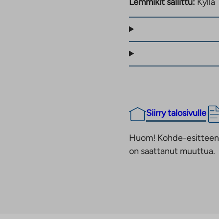
Lemmikit sallittu:
Kyllä
Siirry talosivulle
Huom! Kohde-esitteen t
on saattanut muuttua.