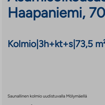
Haapaniemi, 70
Kolmio
|
3h+kt+s
|
73,5 m
Saunallinen kolmio uudistuvalla Mölymäellä