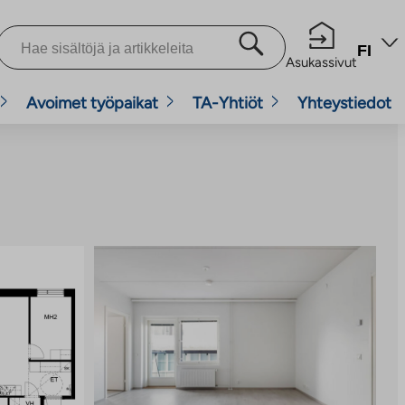
FI
Asukassivut
Avoimet työpaikat
TA-Yhtiöt
Yhteystiedot