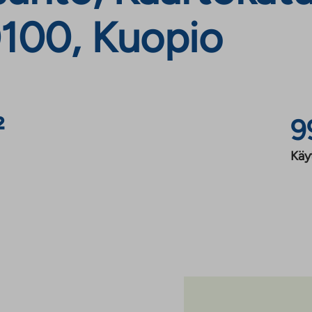
100, Kuopio
²
9
Käy