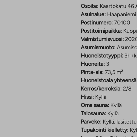
ssa 8 kerrosta. Asunnot
Osoite:
Kaartokatu 46 
ille. Viihtyisällä
Asuinalue:
Haapaniemi
 ja yhteisöllisyyteen.
Postinumero:
70100
lä, eikä
Postitoimipaikka:
Kuop
ttuu helposti kävellen,
Valmistumisvuosi:
202
oottoritielle.
Asumismuoto:
Asumiso
Huoneistotyyppi:
3h+k
Huoneita:
3
Pinta-ala:
73,5 m²
Huoneistoala yhteensä
Kerros/kerroksia:
2/8
Hissi:
Kyllä
Oma sauna:
Kyllä
Talosauna:
Kyllä
Parveke:
Kyllä, lasitettu
Tupakointi kielletty:
Kyl