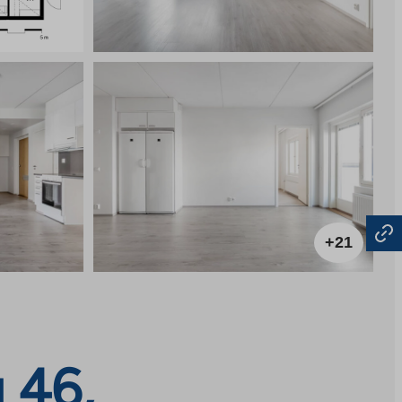
+21
 46,