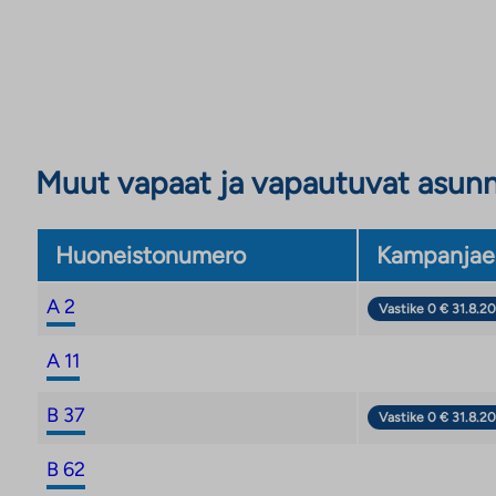
Muut vapaat ja vapautuvat asun
Huoneistonumero
Kampanjae
A 2
Vastike 0 € 31.8.20
A 11
B 37
Vastike 0 € 31.8.20
B 62