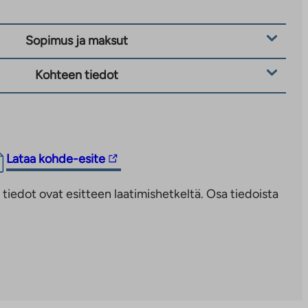
Sopimus ja maksut
Kohteen tiedot
Linkki
Lataa kohde-esite
vie
iedot ovat esitteen laatimishetkeltä. Osa tiedoista
ulkopuoliseen
palveluun.
Linkki
aukeaa
uuteen
välilehteen