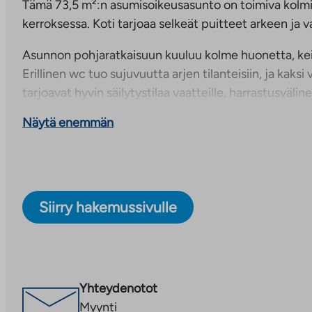
Tämä 73,5 m²:n asumisoikeusasunto on toimiva kolmi
kerroksessa. Koti tarjoaa selkeät puitteet arkeen ja 
Asunnon pohjaratkaisuun kuuluu kolme huonetta, keit
Erillinen wc tuo sujuvuutta arjen tilanteisiin, ja kaks
tarjoavat hyvin säilytystilaa vaatteille, harrastusvälinei
Näytä enemmän
Oma sauna kutsuu rentoutumaan päivän päätteeksi, j
antaa mahdollisuuksia järjestää huoneet omien tar
esimerkiksi makuuhuoneeksi, työtilaksi tai oleskeluun
sinulle, joka arvostat käytännöllistä pohjaa ja mukav
yksityiskohtia.
Siirry hakemussivulle
Uudistuva Mölymäen alue tarjoaa huoletonta asumista
palveluja. Kaartokadun asumisoikeuskerrostalo sijaitse
aivan keskuskentän vieressä. Modernissa kerrostalos
asumisoikeusasuntoa, joiden neliöt on käytetty tehok
Yhteydenotot
erikokoisia kaksioita ja kolmioita, jotka ovat kooltaan
Myynti