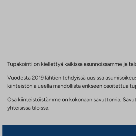
Tupakointi on kiellettyä kaikissa asunnoissamme ja talo
Vuodesta 2019 lähtien tehdyissä uusissa asumisoike
kiinteistön alueella mahdollista erikseen osoitettua
Osa kiinteistöistämme on kokonaan savuttomia. Savuttomu
yhteisissä tiloissa.