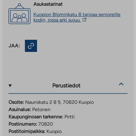
Asukastarinat
Kuopion Blominkatu 8 tarjoaa senioreille
Linkki
kodin, jossa arki sujuu
vie
ulkopuoliseen
palveluun.
Linkki
JAA:
aukeaa
uuteen
välilehteen
Perustiedot
Osoite:
Nauriskatu 2 B 9, 70820 Kuopio
Asuinalue:
Petonen
Kaupunginosan tarkenne:
Pirtti
Postinumero:
70820
Postitoimipaikka:
Kuopio