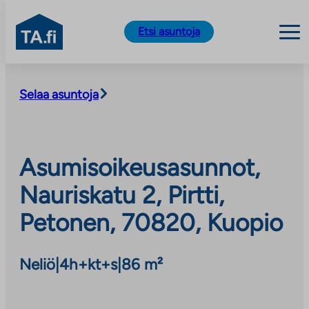
TA.fi
Etsi asuntoja
Siirry
sisältöön
Selaa asuntoja
Asumisoikeusasunnot,
Nauriskatu 2, Pirtti,
Petonen, 70820, Kuopio
Neliö
|
4h+kt+s
|
86 m²