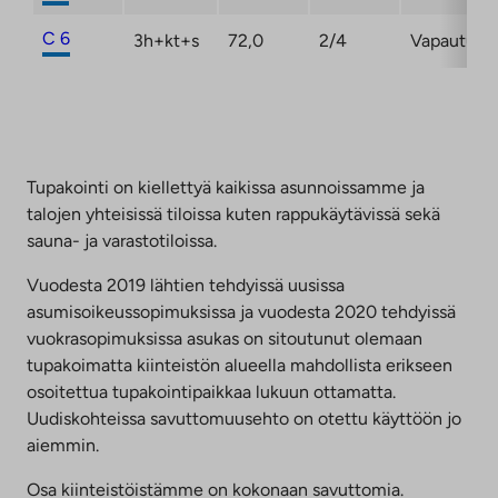
C 6
3h+kt+s
72,0
2/4
Vapautuma
Tupakointi on kiellettyä kaikissa asunnoissamme ja
talojen yhteisissä tiloissa kuten rappukäytävissä sekä
sauna- ja varastotiloissa.
Vuodesta 2019 lähtien tehdyissä uusissa
asumisoikeussopimuksissa ja vuodesta 2020 tehdyissä
vuokrasopimuksissa asukas on sitoutunut olemaan
tupakoimatta kiinteistön alueella mahdollista erikseen
osoitettua tupakointipaikkaa lukuun ottamatta.
Uudiskohteissa savuttomuusehto on otettu käyttöön jo
aiemmin.
Osa kiinteistöistämme on kokonaan savuttomia.