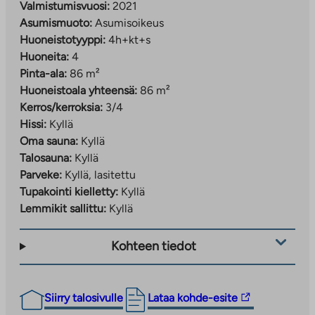
Valmistumisvuosi:
2021
Asumismuoto:
Asumisoikeus
Huoneistotyyppi:
4h+kt+s
Huoneita:
4
Pinta-ala:
86 m²
Huoneistoala yhteensä:
86 m²
Kerros/kerroksia:
3/4
Hissi:
Kyllä
Oma sauna:
Kyllä
Talosauna:
Kyllä
Parveke:
Kyllä, lasitettu
Tupakointi kielletty:
Kyllä
Lemmikit sallittu:
Kyllä
Kohteen tiedot
Linkki
Siirry talosivulle
Lataa kohde-esite
vie