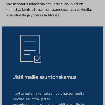
Savuttomuus tarkoittaa sitä, että tupakointi on
kiellettyä kiinteistössä, sen asunnoissa, parvekkeilla,
piha-alueilla ja yhteisissä tiloissa.
Jätä meille asuntohakemus
Täyttämällä hakemuksen voit hakea meiltä
vuokra-asuntoa, jättää
asumisoikeushakemuksen sekä vapaisiin ja