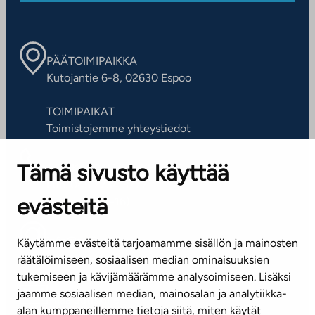
PÄÄTOIMIPAIKKA
Kutojantie 6-8, 02630 Espoo
TOIMIPAIKAT
Toimistojemme yhteystiedot
Tämä sivusto käyttää
ASIAKASPALVELUKESKUS
Puh. 045 7734 3777
evästeitä
(arkisin klo 8-16)
info@ta.fi
Käytämme evästeitä tarjoamamme sisällön ja mainosten
räätälöimiseen, sosiaalisen median ominaisuuksien
tukemiseen ja kävijämäärämme analysoimiseen. Lisäksi
jaamme sosiaalisen median, mainosalan ja analytiikka-
Tilaa uutiskirje
alan kumppaneillemme tietoja siitä, miten käytät