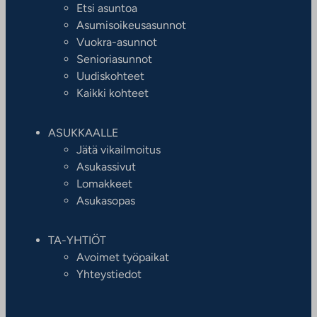
Etsi asuntoa
Asumisoikeusasunnot
Vuokra-asunnot
Senioriasunnot
Uudiskohteet
Kaikki kohteet
ASUKKAALLE
Jätä vikailmoitus
Asukassivut
Lomakkeet
Asukasopas
TA-YHTIÖT
Avoimet työpaikat
Yhteystiedot