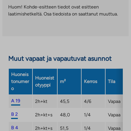
ulkopuoliseen
Huom! Kohde-esitteen tiedot ovat esitteen
palveluun.
laatimishetkeltä. Osa tiedoista on saattanut muuttua.
Linkki
aukeaa
uuteen
välilehteen
Muut vapaat ja vapautuvat asunnot
Huoneis
Huoneist
tonumer
m²
Kerros
Tila
otyyppi
o
A 19
2h+kt
45,5
4/6
Vapaa
B 2
2h+kt+s
48,0
1/4
Vapaa
B 4
2h+kt+s
51,5
1/4
Vapaa