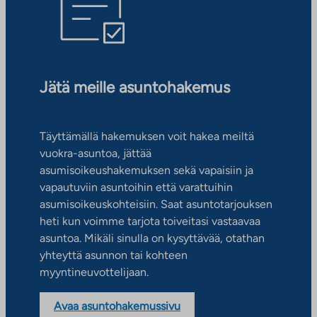
Jätä meille asuntohakemus
Täyttämällä hakemuksen voit hakea meiltä
vuokra-asuntoa, jättää
asumisoikeushakemuksen sekä vapaisiin ja
vapautuviin asuntoihin että varattuihin
asumisoikeuskohteisiin. Saat asuntotarjouksen
heti kun voimme tarjota toiveitasi vastaavaa
asuntoa. Mikäli sinulla on kysyttävää, otathan
yhteyttä asunnon tai kohteen
myyntineuvottelijaan.
Avaa asuntohakemussivu