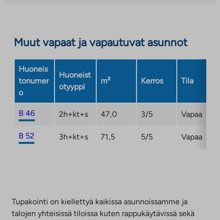
uuteen
välilehteen
Muut vapaat ja vapautuvat asunnot
Huoneis
Huoneist
tonumer
m²
Kerros
Tila
otyyppi
o
B 46
2h+kt+s
47,0
3/5
Vapaa
B 52
3h+kt+s
71,5
5/5
Vapaa
Tupakointi on kiellettyä kaikissa asunnoissamme ja
talojen yhteisissä tiloissa kuten rappukäytävissä sekä