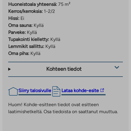
Huoneistoala yhteensä:
75 m²
Kerros/kerroksia:
1-2/2
Hissi:
Ei
Oma sauna:
Kyllä
Parveke:
Kyllä
Tupakointi kielletty:
Kyllä
Lemmikit sallittu:
Kyllä
Oma piha:
Kyllä
Kohteen tiedot
Linkki
Siirry talosivulle
Lataa kohde-esite
vie
ulkopuoliseen
Huom! Kohde-esitteen tiedot ovat esitteen
palveluun.
laatimishetkeltä. Osa tiedoista on saattanut muuttua.
Linkki
aukeaa