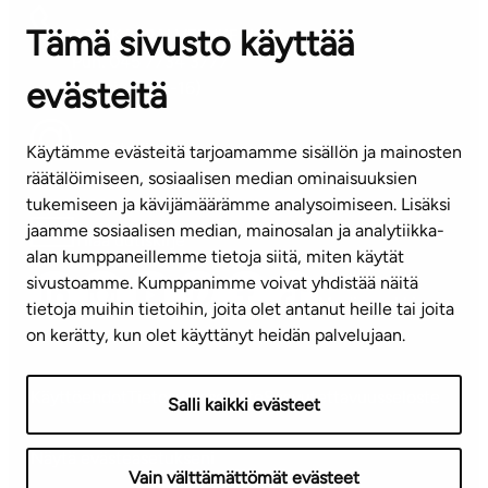
Tämä sivusto käyttää
ASIAKASPALVELUKESKUS
Puh. 045 7734 3777
evästeitä
(arkisin klo 8-16)
info@ta.fi
Käytämme evästeitä tarjoamamme sisällön ja mainosten
räätälöimiseen, sosiaalisen median ominaisuuksien
tukemiseen ja kävijämäärämme analysoimiseen. Lisäksi
jaamme sosiaalisen median, mainosalan ja analytiikka-
Tilaa uutiskirje
alan kumppaneillemme tietoja siitä, miten käytät
sivustoamme. Kumppanimme voivat yhdistää näitä
Mediapankki
tietoja muihin tietoihin, joita olet antanut heille tai joita
on kerätty, kun olet käyttänyt heidän palvelujaan.
Käyttöehdot
Tietosuojaseloste
Saavutettavuusseloste
Salli kaikki evästeet
Näytä evästeasetukseni
Vain välttämättömät evästeet