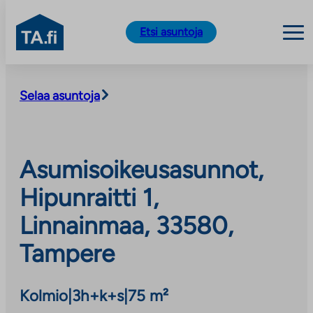
TA.fi
Etsi asuntoja
Siirry
sisältöön
Selaa asuntoja
Asumisoikeusasunnot,
Hipunraitti 1,
Linnainmaa, 33580,
Tampere
Kolmio
|
3h+k+s
|
75 m²