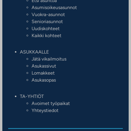
Etsi asuntoa
Asumisoikeusasunnot
Vuokra-asunnot
Senioriasunnot
Uudiskohteet
Kaikki kohteet
ASUKKAALLE
Jätä vikailmoitus
Asukassivut
Lomakkeet
Asukasopas
TA-YHTIÖT
Avoimet työpaikat
Yhteystiedot