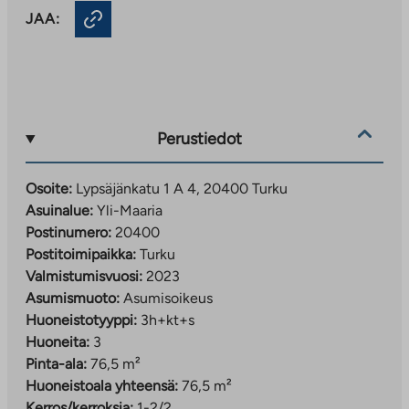
JAA:
Perustiedot
Osoite:
Lypsäjänkatu 1 A 4, 20400 Turku
Asuinalue:
Yli-Maaria
Postinumero:
20400
Postitoimipaikka:
Turku
Valmistumisvuosi:
2023
Asumismuoto:
Asumisoikeus
Huoneistotyyppi:
3h+kt+s
Huoneita:
3
Pinta-ala:
76,5 m²
Huoneistoala yhteensä:
76,5 m²
Kerros/kerroksia:
1-2/2