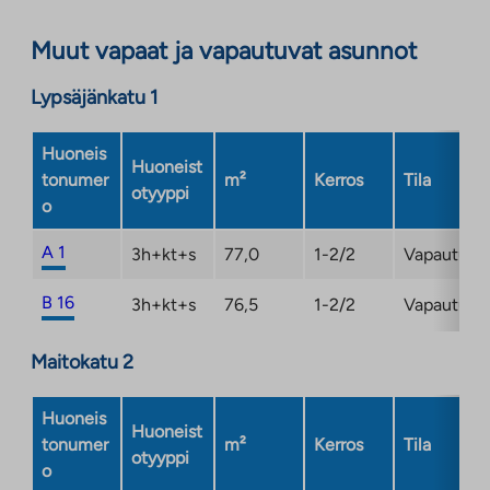
Muut vapaat ja vapautuvat asunnot
Lypsäjänkatu 1
Huoneis
Huoneist
tonumer
m²
Kerros
Tila
otyyppi
o
A 1
3h+kt+s
77,0
1-2/2
Vapautuma
B 16
3h+kt+s
76,5
1-2/2
Vapautuma
Maitokatu 2
Huoneis
Huoneist
tonumer
m²
Kerros
Tila
otyyppi
o