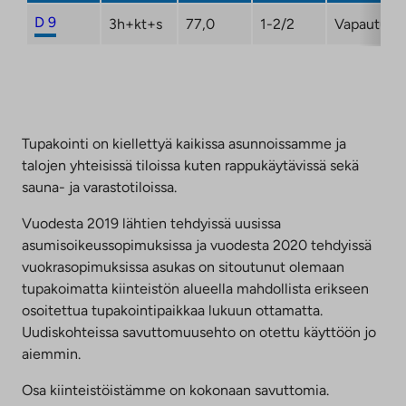
D 9
3h+kt+s
77,0
1-2/2
Vapautuma
Tupakointi on kiellettyä kaikissa asunnoissamme ja
talojen yhteisissä tiloissa kuten rappukäytävissä sekä
sauna- ja varastotiloissa.
Vuodesta 2019 lähtien tehdyissä uusissa
asumisoikeussopimuksissa ja vuodesta 2020 tehdyissä
vuokrasopimuksissa asukas on sitoutunut olemaan
tupakoimatta kiinteistön alueella mahdollista erikseen
osoitettua tupakointipaikkaa lukuun ottamatta.
Uudiskohteissa savuttomuusehto on otettu käyttöön jo
aiemmin.
Osa kiinteistöistämme on kokonaan savuttomia.