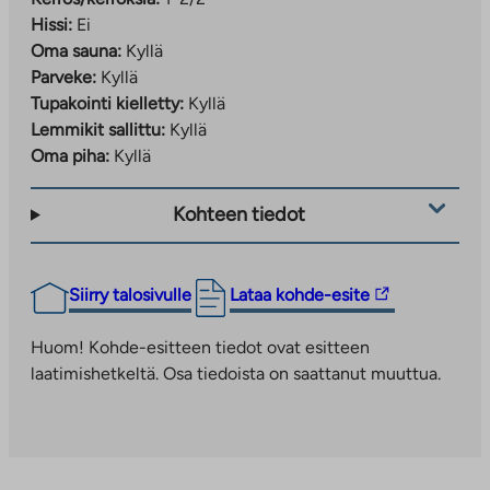
Hissi:
Ei
Oma sauna:
Kyllä
Parveke:
Kyllä
Tupakointi kielletty:
Kyllä
Lemmikit sallittu:
Kyllä
Oma piha:
Kyllä
Kohteen tiedot
Linkki
Siirry talosivulle
Lataa kohde-esite
vie
ulkopuoliseen
Huom! Kohde-esitteen tiedot ovat esitteen
palveluun.
laatimishetkeltä. Osa tiedoista on saattanut muuttua.
Linkki
aukeaa
uuteen
välilehteen