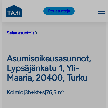
TA.fi
Etsi asuntoja
Siirry
sisältöön
Selaa asuntoja
Asumisoikeusasunnot,
Lypsäjänkatu 1, Yli-
Maaria, 20400, Turku
Kolmio
|
3h+kt+s
|
76,5 m²