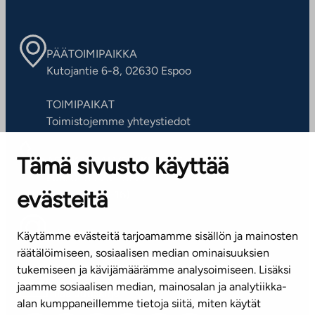
PÄÄTOIMIPAIKKA
Kutojantie 6-8, 02630 Espoo
TOIMIPAIKAT
Toimistojemme yhteystiedot
Tämä sivusto käyttää
ASIAKASPALVELUKESKUS
Puh. 045 7734 3777
evästeitä
(arkisin klo 8-16)
info@ta.fi
Käytämme evästeitä tarjoamamme sisällön ja mainosten
räätälöimiseen, sosiaalisen median ominaisuuksien
tukemiseen ja kävijämäärämme analysoimiseen. Lisäksi
jaamme sosiaalisen median, mainosalan ja analytiikka-
Tilaa uutiskirje
alan kumppaneillemme tietoja siitä, miten käytät