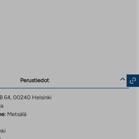
Perustiedot
 B 64, 00240 Helsinki
la
ne:
Metsälä
nki