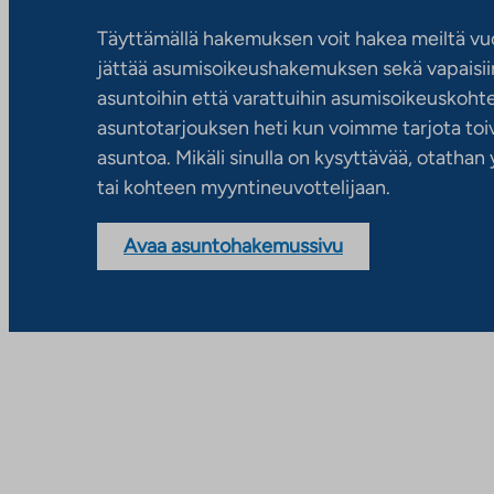
Täyttämällä hakemuksen voit hakea meiltä vu
jättää asumisoikeushakemuksen sekä vapaisiin
asuntoihin että varattuihin asumisoikeuskohtei
asuntotarjouksen heti kun voimme tarjota toiv
asuntoa. Mikäli sinulla on kysyttävää, otatha
tai kohteen myyntineuvottelijaan.
Avaa asuntohakemussivu