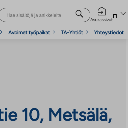
FI
Asukassivut
Avoimet työpaikat
TA-Yhtiöt
Yhteystiedot
ie 10, Metsälä,