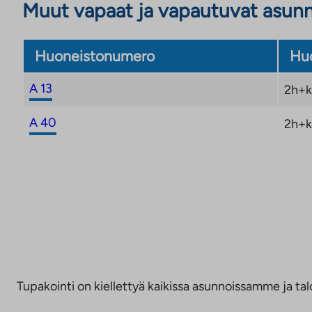
Muut vapaat ja vapautuvat asun
Huoneistonumero
Huo
A 13
2h+k
A 40
2h+k
Tupakointi on kiellettyä kaikissa asunnoissamme ja talo