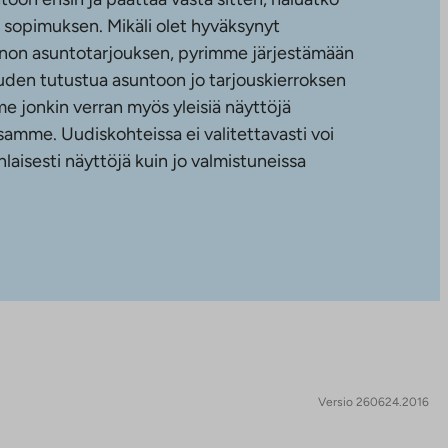
sopimuksen. Mikäli olet hyväksynyt
non asuntotarjouksen, pyrimme järjestämään
uuden tutustua asuntoon jo tarjouskierroksen
e jonkin verran myös yleisiä näyttöjä
amme. Uudiskohteissa ei valitettavasti voi
nlaisesti näyttöjä kuin jo valmistuneissa
Versio 260624.2016