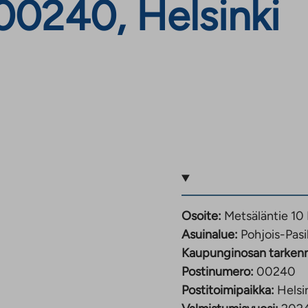
 00240, Helsinki
Osoite:
Metsäläntie 10
Asuinalue:
Pohjois-Pasi
Kaupunginosan tarken
Postinumero:
00240
Postitoimipaikka:
Helsi