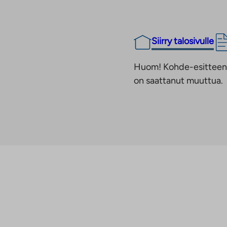
Siirry talosivulle
Huom! Kohde-esitteen t
on saattanut muuttua.