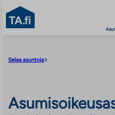
TA.fi
Asu
Siirry
sisältöön
Selaa asuntoja
Asumisoikeusas