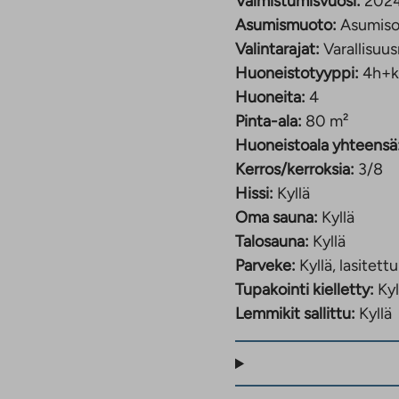
Valmistumisvuosi:
202
Asumismuoto:
Asumiso
Valintarajat:
Varallisuus
Huoneistotyyppi:
4h+k
Huoneita:
4
Pinta-ala:
80 m²
Huoneistoala yhteensä
Kerros/kerroksia:
3/8
Hissi:
Kyllä
Oma sauna:
Kyllä
Talosauna:
Kyllä
Parveke:
Kyllä, lasitettu
Tupakointi kielletty:
Kyl
Lemmikit sallittu:
Kyllä