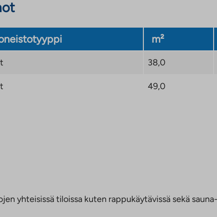
not
neistotyyppi
m²
t
38,0
t
49,0
jen yhteisissä tiloissa kuten rappukäytävissä sekä sauna- 