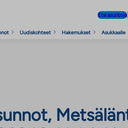
Etsi asuntoja
nnot
Uudiskohteet
Hakemukset
Asukkaalle
unnot, Metsälänt