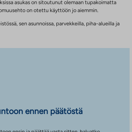
ksissa asukas on sitoutunut olemaan tupakoimatta
ttomuusehto on otettu käyttöön jo aiemmin.
tössä, sen asunnoissa, parvekkeilla, piha-alueilla ja
untoon ennen päätöstä
toon ensin ja päättää vasta sitten, haluatko