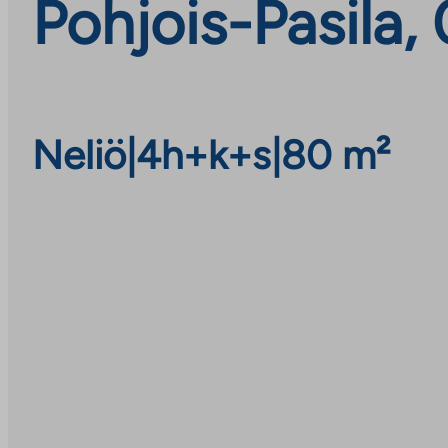
Pohjois-Pasila,
Neliö
|
4h+k+s
|
80 m²