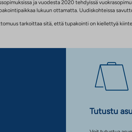
ussopimuksissa ja vuodesta 2020 tehdyissä vuokrasopimu
 tupakointipaikkaa lukuun ottamatta. Uudiskohteissa savu
us tarkoittaa sitä, että tupakointi on kiellettyä kiinteis
Tutustu as
Voit tutustua asun