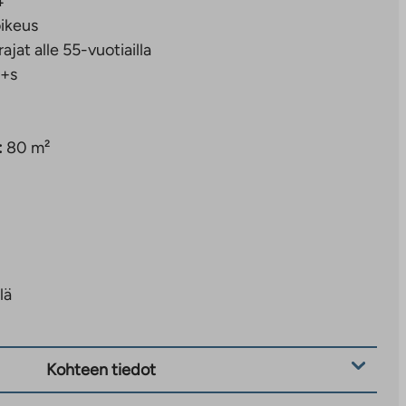
4
ikeus
rajat alle 55-vuotiailla
+s
:
80 m²
lä
Kohteen tiedot