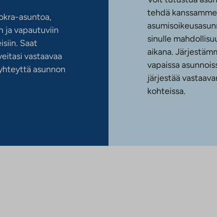
tehdä kanssamme 
okra-asuntoa,
asumisoikeusasun
 ja vapautuviin
sinulle mahdollis
siin. Saat
aikana. Järjestämm
eitasi vastaavaa
vapaissa asunnoiss
n yhteyttä asunnon
järjestää vastaava
kohteissa.