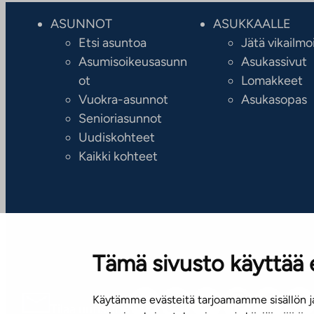
ASUNNOT
ASUKKAALLE
Etsi asuntoa
Jätä vikailmo
Asumisoikeusasunn
Asukassivut
ot
Lomakkeet
Vuokra-asunnot
Asukasopas
Senioriasunnot
Uudiskohteet
Kaikki kohteet
Tämä sivusto käyttää 
Käytämme evästeitä tarjoamamme sisällön ja
Tilaa uutiskirje