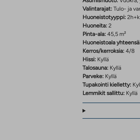
Asumismuoto:
Vuokra, 
Valintarajat:
Tulo- ja va
Huoneistotyyppi:
2h+k
Huoneita:
2
Pinta-ala:
45,5 m²
Huoneistoala yhteensä
Kerros/kerroksia:
4/8
Hissi:
Kyllä
Talosauna:
Kyllä
Parveke:
Kyllä
Tupakointi kielletty:
Kyl
Lemmikit sallittu:
Kyllä