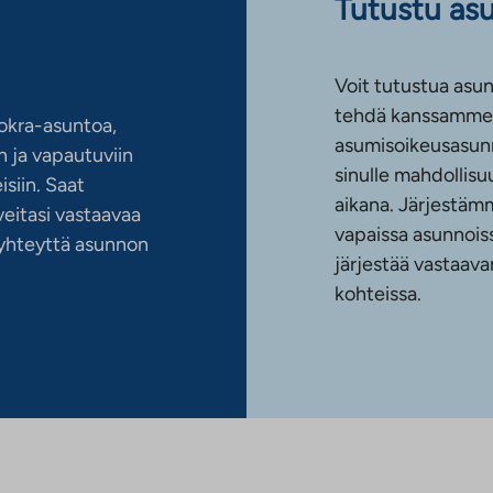
Tutustu as
Voit tutustua asun
tehdä kanssamme 
okra-asuntoa,
asumisoikeusasun
 ja vapautuviin
sinulle mahdollis
siin. Saat
aikana. Järjestämm
eitasi vastaavaa
vapaissa asunnoiss
n yhteyttä asunnon
järjestää vastaava
kohteissa.