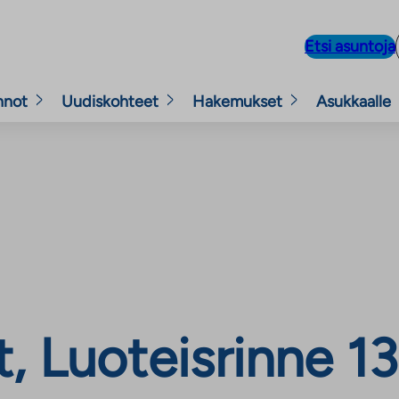
Etsi asuntoja
nnot
Uudiskohteet
Hakemukset
Asukkaalle
 Luoteisrinne 13