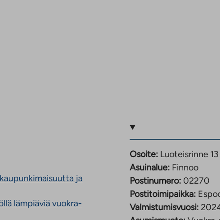
Osoite:
Luoteisrinne 1
Asuinalue:
Finnoo
 kaupunkimaisuutta ja
Postinumero:
02270
Postitoimipaikka:
Espo
llä lämpiäviä vuokra-
Valmistumisvuosi:
202