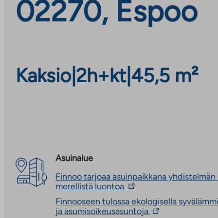
02270, Espoo
Kaksio
|
2h+kt
|
45,5 m²
Asuinalue
Finnoo tarjoaa asuinpaikkana yhdistelmän
Linkki
merellistä luontoa
vie
Finnooseen tulossa ekologisella syvälämmö
ulkopuoliseen
Linkki
ja asumisoikeusasuntoja
palveluun.