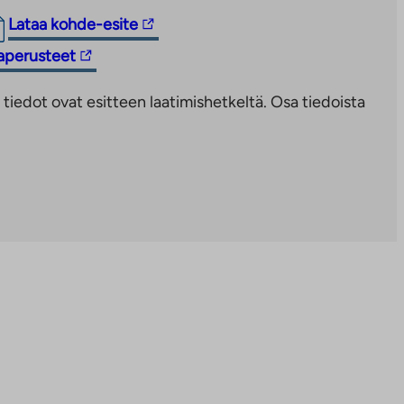
Linkki
Lataa kohde-esite
vie
taperusteet
ulkopuoliseen
palveluun.
iedot ovat esitteen laatimishetkeltä. Osa tiedoista
Linkki
aukeaa
uuteen
välilehteen