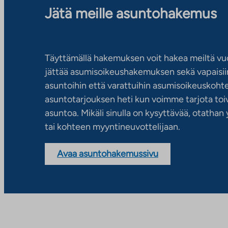
Jätä meille asuntohakemus
Täyttämällä hakemuksen voit hakea meiltä vu
jättää asumisoikeushakemuksen sekä vapaisiin
asuntoihin että varattuihin asumisoikeuskohtei
asuntotarjouksen heti kun voimme tarjota toiv
asuntoa. Mikäli sinulla on kysyttävää, otatha
tai kohteen myyntineuvottelijaan.
Avaa asuntohakemussivu