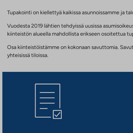
Tupakointi on kiellettyä kaikissa asunnoissamme ja talo
Vuodesta 2019 lähtien tehdyissä uusissa asumisoike
kiinteistön alueella mahdollista erikseen osoitettua
Osa kiinteistöistämme on kokonaan savuttomia. Savuttomu
yhteisissä tiloissa.