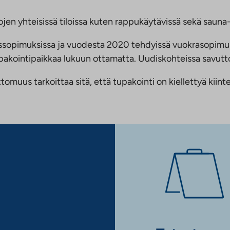
jen yhteisissä tiloissa kuten rappukäytävissä sekä sauna- 
ussopimuksissa ja vuodesta 2020 tehdyissä vuokrasopimu
 tupakointipaikkaa lukuun ottamatta. Uudiskohteissa savu
us tarkoittaa sitä, että tupakointi on kiellettyä kiinteis