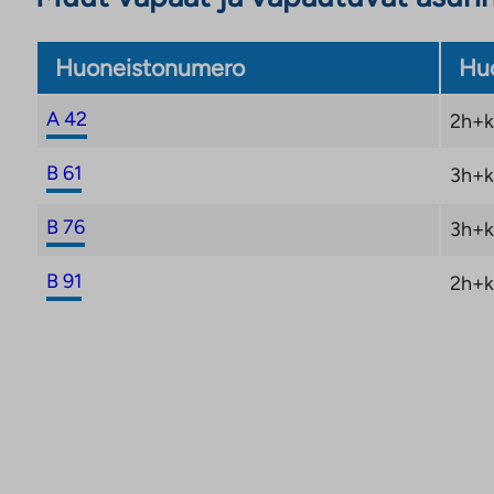
Huoneistonumero
Huo
A 42
2h+k
B 61
3h+k
B 76
3h+k
B 91
2h+k