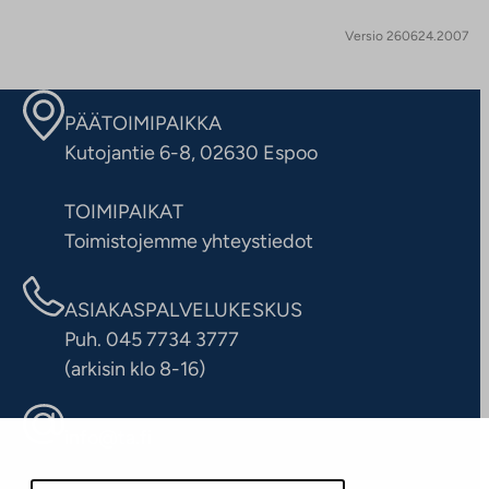
Versio 260624.2007
PÄÄTOIMIPAIKKA
Kutojantie 6-8, 02630 Espoo
TOIMIPAIKAT
Toimistojemme yhteystiedot
ASIAKASPALVELUKESKUS
Puh. 045 7734 3777
(arkisin klo 8-16)
info@ta.fi