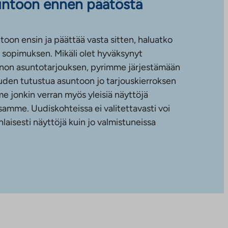
untoon ennen päätöstä
toon ensin ja päättää vasta sitten, haluatko
sopimuksen. Mikäli olet hyväksynyt
non asuntotarjouksen, pyrimme järjestämään
uuden tutustua asuntoon jo tarjouskierroksen
e jonkin verran myös yleisiä näyttöjä
amme. Uudiskohteissa ei valitettavasti voi
nlaisesti näyttöjä kuin jo valmistuneissa