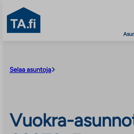
TA.fi
Asu
Siirry
sisältöön
Selaa asuntoja
Vuokra-asunnot,