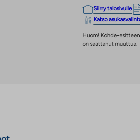
Siirry talosivulle
Linkki
Katso asukasvalin
vie
Huom! Kohde-esitteen t
ulkopuoliseen
on saattanut muuttua.
palveluun.
Linkki
aukeaa
uuteen
välilehteen
not