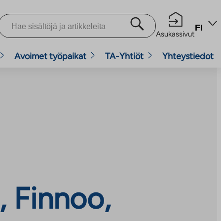
FI
Asukassivut
Avoimet työpaikat
TA-Yhtiöt
Yhteystiedot
, Finnoo,