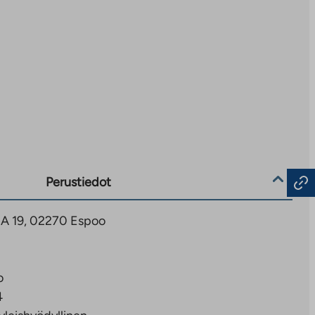
Perustiedot
3 A 19, 02270 Espoo
o
4