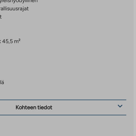
yleishyödyllinen
rallisuusrajat
t
:
45,5 m²
lä
Kohteen tiedot