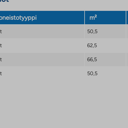
neistotyyppi
m²
t
50,5
t
62,5
t
66,5
t
50,5