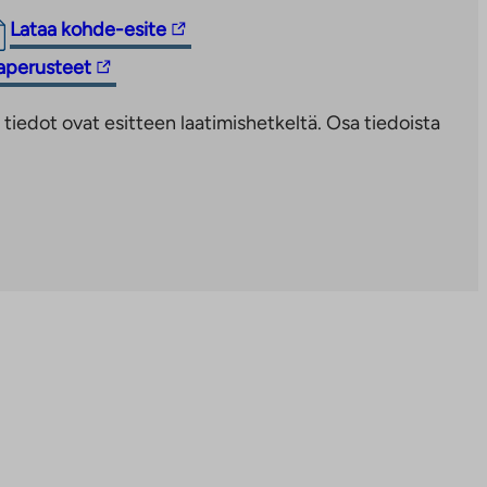
Linkki
Lataa kohde-esite
vie
taperusteet
ulkopuoliseen
palveluun.
iedot ovat esitteen laatimishetkeltä. Osa tiedoista
Linkki
aukeaa
uuteen
välilehteen