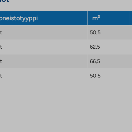
neistotyyppi
m²
t
50,5
t
62,5
t
66,5
t
50,5