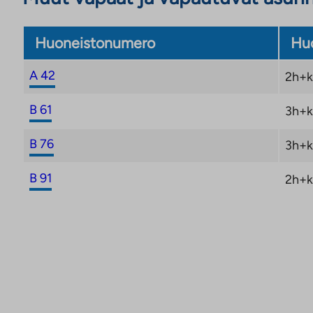
Huoneistonumero
Huo
A 42
2h+k
B 61
3h+k
B 76
3h+k
B 91
2h+k