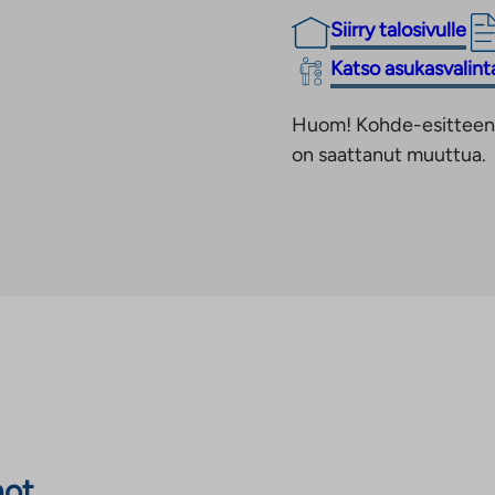
Siirry talosivulle
Linkki
Katso asukasvalin
vie
Huom! Kohde-esitteen t
ulkopuoliseen
on saattanut muuttua.
palveluun.
Linkki
aukeaa
uuteen
välilehteen
not