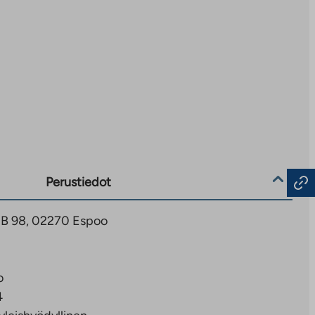
Perustiedot
3 B 98, 02270 Espoo
o
4