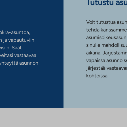
Tutustu as
Voit tutustua asun
tehdä kanssamme 
okra-asuntoa,
asumisoikeusasun
 ja vapautuviin
sinulle mahdollis
siin. Saat
aikana. Järjestämm
eitasi vastaavaa
vapaissa asunnoiss
n yhteyttä asunnon
järjestää vastaava
kohteissa.