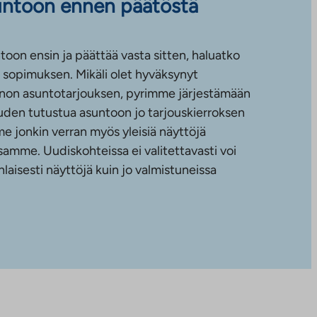
untoon ennen päätöstä
toon ensin ja päättää vasta sitten, haluatko
sopimuksen. Mikäli olet hyväksynyt
non asuntotarjouksen, pyrimme järjestämään
uuden tutustua asuntoon jo tarjouskierroksen
e jonkin verran myös yleisiä näyttöjä
amme. Uudiskohteissa ei valitettavasti voi
nlaisesti näyttöjä kuin jo valmistuneissa