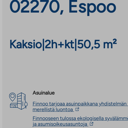
02270, Espoo
Kaksio
|
2h+kt
|
50,5 m²
Asuinalue
Finnoo tarjoaa asuinpaikkana yhdistelmän
Linkki
merellistä luontoa
vie
Finnooseen tulossa ekologisella syvälämmö
ulkopuoliseen
Linkki
ja asumisoikeusasuntoja
palveluun.