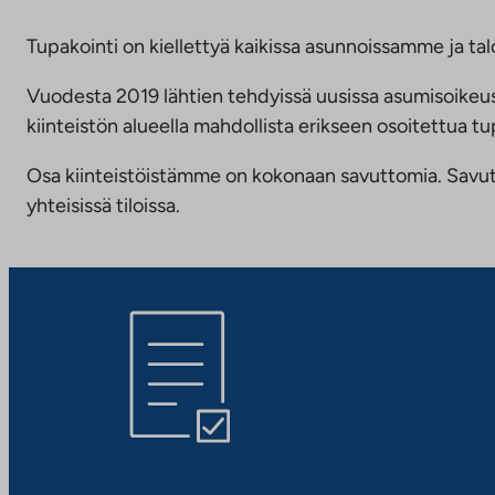
Tupakointi on kiellettyä kaikissa asunnoissamme ja talo
Vuodesta 2019 lähtien tehdyissä uusissa asumisoike
kiinteistön alueella mahdollista erikseen osoitettua
Osa kiinteistöistämme on kokonaan savuttomia. Savuttomu
yhteisissä tiloissa.