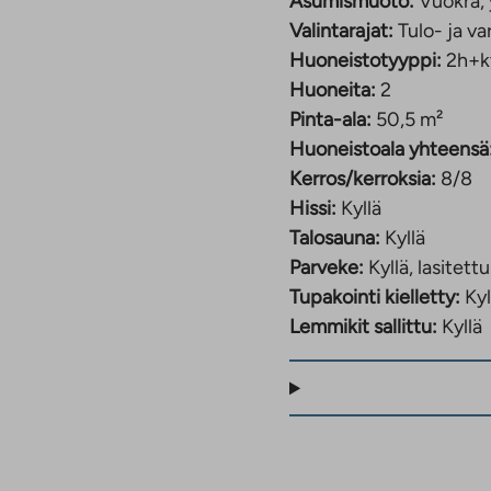
Asumismuoto:
Vuokra, 
Valintarajat:
Tulo- ja va
Huoneistotyyppi:
2h+k
Huoneita:
2
Pinta-ala:
50,5 m²
Huoneistoala yhteensä
Kerros/kerroksia:
8/8
Hissi:
Kyllä
Talosauna:
Kyllä
Parveke:
Kyllä, lasitettu
Tupakointi kielletty:
Kyl
Lemmikit sallittu:
Kyllä