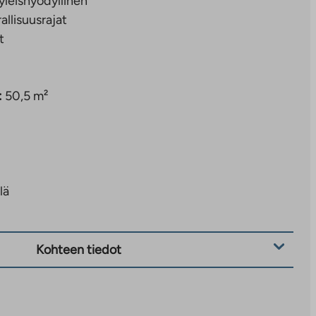
yleishyödyllinen
rallisuusrajat
t
:
50,5 m²
lä
Kohteen tiedot