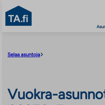
TA.fi
Asu
Siirry
sisältöön
Selaa asuntoja
Vuokra-asunnot,