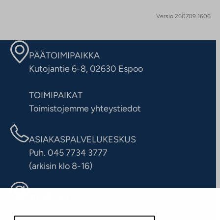
Versio 260709.1606
PÄÄTOIMIPAIKKA
Kutojantie 6-8, 02630 Espoo
TOIMIPAIKAT
Toimistojemme yhteystiedot
ASIAKASPALVELUKESKUS
Puh. 045 7734 3777
(arkisin klo 8-16)
info@ta.fi