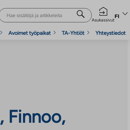
FI
Asukassivut
Avoimet työpaikat
TA-Yhtiöt
Yhteystiedot
, Finnoo,