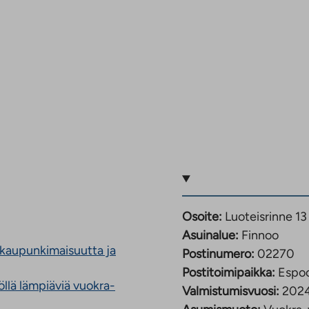
Osoite:
Luoteisrinne 1
Asuinalue:
Finnoo
 kaupunkimaisuutta ja
Postinumero:
02270
Postitoimipaikka:
Espo
llä lämpiäviä vuokra-
Valmistumisvuosi:
202