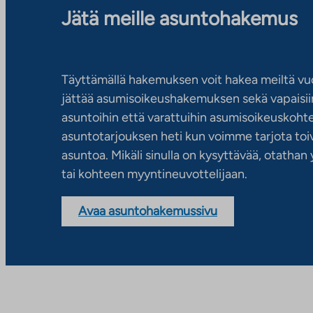
Jätä meille asuntohakemus
Täyttämällä hakemuksen voit hakea meiltä vu
jättää asumisoikeushakemuksen sekä vapaisiin
asuntoihin että varattuihin asumisoikeuskohtei
asuntotarjouksen heti kun voimme tarjota toiv
asuntoa. Mikäli sinulla on kysyttävää, otatha
tai kohteen myyntineuvottelijaan.
Avaa asuntohakemussivu