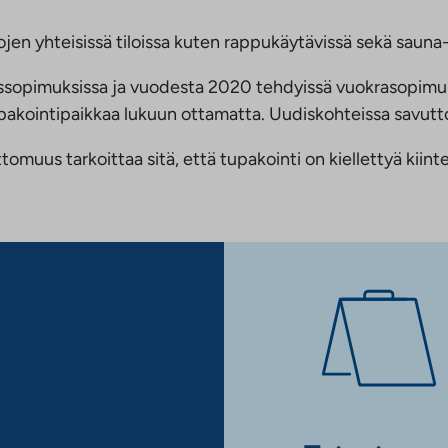
jen yhteisissä tiloissa kuten rappukäytävissä sekä sauna- 
ussopimuksissa ja vuodesta 2020 tehdyissä vuokrasopimu
 tupakointipaikkaa lukuun ottamatta. Uudiskohteissa savu
us tarkoittaa sitä, että tupakointi on kiellettyä kiinteis