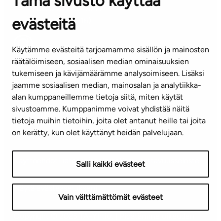
Tämä sivusto käyttää
Puh. 045 7734 3777
evästeitä
(arkisin klo 8-16)
info@ta.fi
Käytämme evästeitä tarjoamamme sisällön ja mainosten
räätälöimiseen, sosiaalisen median ominaisuuksien
tukemiseen ja kävijämäärämme analysoimiseen. Lisäksi
jaamme sosiaalisen median, mainosalan ja analytiikka-
Tilaa uutiskirje
alan kumppaneillemme tietoja siitä, miten käytät
sivustoamme. Kumppanimme voivat yhdistää näitä
Mediapankki
tietoja muihin tietoihin, joita olet antanut heille tai joita
on kerätty, kun olet käyttänyt heidän palvelujaan.
Käyttöehdot
Tietosuojaseloste
Saavutettavuusseloste
Salli kaikki evästeet
Näytä evästeasetukseni
Vain välttämättömät evästeet
Copyright © 2026 TA-Yhtiöt | Pidätämme oikeuden