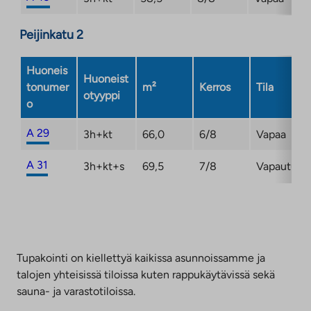
Peijinkatu 2
Huoneis
Huoneist
tonumer
m²
Kerros
Tila
otyyppi
o
A 29
3h+kt
66,0
6/8
Vapaa
A 31
3h+kt+s
69,5
7/8
Vapautuma
Tupakointi on kiellettyä kaikissa asunnoissamme ja
talojen yhteisissä tiloissa kuten rappukäytävissä sekä
sauna- ja varastotiloissa.