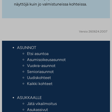
näyttöjä kuin jo valmistuneissa kohteissa.
Versio 260624.2007
ASUNNOT
Etsi asuntoa
Asumisoikeusasunnot
Vuokra-asunnot
Senioriasunnot
Uudiskohteet
Kaikki kohteet
ASUKKAALLE
Jätä vikailmoitus
Asukassivut