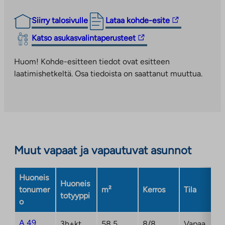
Linkki
Siirry talosivulle
Lataa kohde-esite
vie
Linkki
Katso asukasvalintaperusteet
ulkopuoliseen
vie
palveluun.
ulkopuoliseen
Huom! Kohde-esitteen tiedot ovat esitteen
Linkki
palveluun.
laatimishetkeltä. Osa tiedoista on saattanut muuttua.
aukeaa
Linkki
uuteen
aukeaa
välilehteen
uuteen
välilehteen
Muut vapaat ja vapautuvat asunnot
Huoneis
Huoneis
tonumer
m²
Kerros
Tila
totyyppi
o
A 49
3h+kt
58,5
8/8
Vapaa