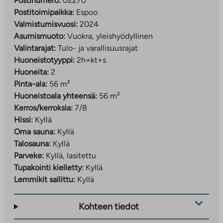
Postinumero:
02270
Postitoimipaikka:
Espoo
Valmistumisvuosi:
2024
Asumismuoto:
Vuokra, yleishyödyllinen
Valintarajat:
Tulo- ja varallisuusrajat
Huoneistotyyppi:
2h+kt+s
Huoneita:
2
Pinta-ala:
56 m²
Huoneistoala yhteensä:
56 m²
Kerros/kerroksia:
7/8
Hissi:
Kyllä
Oma sauna:
Kyllä
Talosauna:
Kyllä
Parveke:
Kyllä, lasitettu
Tupakointi kielletty:
Kyllä
Lemmikit sallittu:
Kyllä
Kohteen tiedot