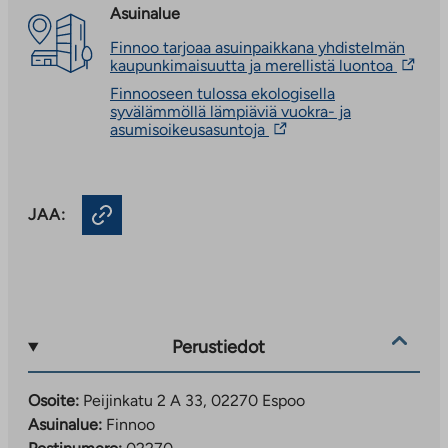
Asuinalue
Finnoo tarjoaa asuinpaikkana yhdistelmän
Linkki
kaupunkimaisuutta ja merellistä luontoa
vie
Finnooseen tulossa ekologisella
ulkopu
syvälämmöllä lämpiäviä vuokra- ja
palvelu
Linkki
asumisoikeusasuntoja
Linkki
vie
aukeaa
ulkopuoliseen
uuteen
palveluun.
välileh
Linkki
JAA:
aukeaa
uuteen
välilehteen
Perustiedot
Osoite:
Peijinkatu 2 A 33, 02270 Espoo
Asuinalue:
Finnoo