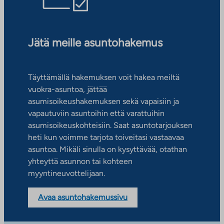
Jätä meille asuntohakemus
Täyttämällä hakemuksen voit hakea meiltä
vuokra-asuntoa, jättää
asumisoikeushakemuksen sekä vapaisiin ja
vapautuviin asuntoihin että varattuihin
asumisoikeuskohteisiin. Saat asuntotarjouksen
heti kun voimme tarjota toiveitasi vastaavaa
asuntoa. Mikäli sinulla on kysyttävää, otathan
yhteyttä asunnon tai kohteen
myyntineuvottelijaan.
Avaa asuntohakemussivu