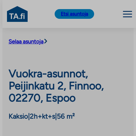
TA.fi
Etsi asuntoja
Siirry
sisältöön
Selaa asuntoja
Vuokra-asunnot,
Peijinkatu 2, Finnoo,
02270, Espoo
Kaksio
|
2h+kt+s
|
56 m²