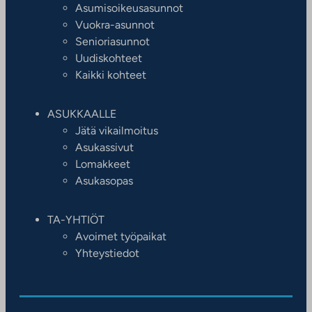
Asumisoikeusasunnot
Vuokra-asunnot
Senioriasunnot
Uudiskohteet
Kaikki kohteet
ASUKKAALLE
Jätä vikailmoitus
Asukassivut
Lomakkeet
Asukasopas
TA-YHTIÖT
Avoimet työpaikat
Yhteystiedot