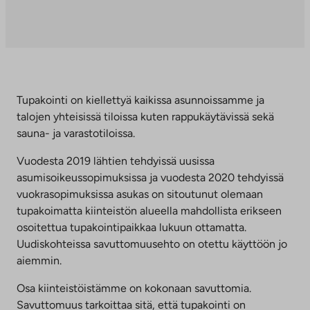
aukeaa
Linkki
uuteen
aukeaa
välilehteen
uuteen
välilehteen
Tupakointi on kiellettyä kaikissa asunnoissamme ja
talojen yhteisissä tiloissa kuten rappukäytävissä sekä
sauna- ja varastotiloissa.
Vuodesta 2019 lähtien tehdyissä uusissa
asumisoikeussopimuksissa ja vuodesta 2020 tehdyissä
vuokrasopimuksissa asukas on sitoutunut olemaan
tupakoimatta kiinteistön alueella mahdollista erikseen
osoitettua tupakointipaikkaa lukuun ottamatta.
Uudiskohteissa savuttomuusehto on otettu käyttöön jo
aiemmin.
Osa kiinteistöistämme on kokonaan savuttomia.
Savuttomuus tarkoittaa sitä, että tupakointi on