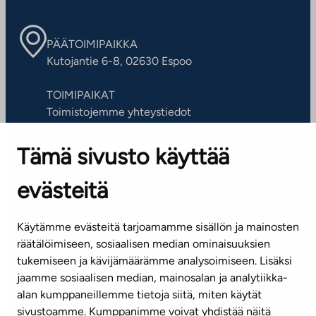
PÄÄTOIMIPAIKKA
Kutojantie 6-8, 02630 Espoo
TOIMIPAIKAT
Toimistojemme yhteystiedot
Tämä sivusto käyttää
ASIAKASPALVELUKESKUS
Puh. 045 7734 3777
evästeitä
(arkisin klo 8-16)
info@ta.fi
Käytämme evästeitä tarjoamamme sisällön ja mainosten
räätälöimiseen, sosiaalisen median ominaisuuksien
tukemiseen ja kävijämäärämme analysoimiseen. Lisäksi
jaamme sosiaalisen median, mainosalan ja analytiikka-
Tilaa uutiskirje
alan kumppaneillemme tietoja siitä, miten käytät
sivustoamme. Kumppanimme voivat yhdistää näitä