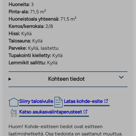
Huoneita:
3
Pinta-ala:
71,5 m²
Huoneistoala yhteensä:
71,5 m²
Kerros/kerroksia:
2/8
Hissi:
Kyllä
Talosauna:
Kyllä
Parveke:
Kyllä, lasitettu
Tupakointi kielletty:
Kyllä
Lemmikit sallittu:
Kyllä
Kohteen tiedot
Linkki
Siirry talosivulle
Lataa kohde-esite
vie
Linkki
Katso asukasvalintaperusteet
ulkopuoliseen
vie
palveluun.
ulkopuoliseen
Huom! Kohde-esitteen tiedot ovat esitteen
Linkki
palveluun.
laatimishetkeltä. Osa tiedoista on saattanut muuttua.