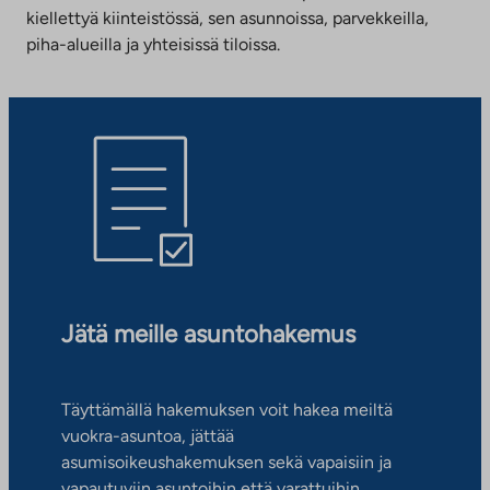
kiellettyä kiinteistössä, sen asunnoissa, parvekkeilla,
piha-alueilla ja yhteisissä tiloissa.
Jätä meille asuntohakemus
Täyttämällä hakemuksen voit hakea meiltä
vuokra-asuntoa, jättää
asumisoikeushakemuksen sekä vapaisiin ja
vapautuviin asuntoihin että varattuihin