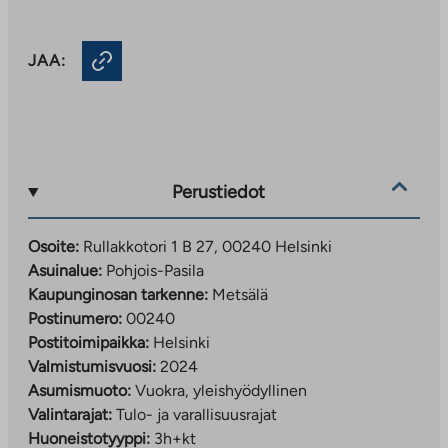
JAA:
Perustiedot
Osoite:
Rullakkotori 1 B 27, 00240 Helsinki
Asuinalue:
Pohjois-Pasila
Kaupunginosan tarkenne:
Metsälä
Postinumero:
00240
Postitoimipaikka:
Helsinki
Valmistumisvuosi:
2024
Asumismuoto:
Vuokra, yleishyödyllinen
Valintarajat:
Tulo- ja varallisuusrajat
Huoneistotyyppi:
3h+kt