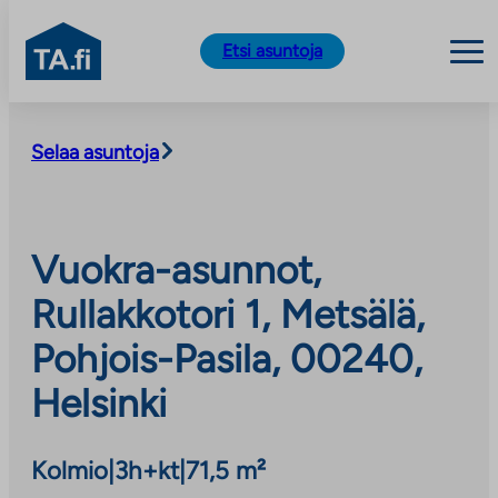
TA.fi
Etsi asuntoja
Siirry
sisältöön
Selaa asuntoja
Vuokra-asunnot,
Rullakkotori 1, Metsälä,
Pohjois-Pasila, 00240,
Helsinki
Kolmio
|
3h+kt
|
71,5 m²