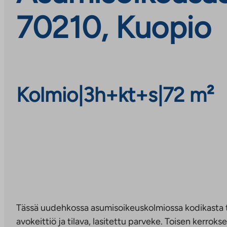
70210, Kuopio
Kolmio
|
3h+kt+s
|
72 m²
Tässä uudehkossa asumisoikeuskolmiossa kodikasta
avokeittiö ja tilava, lasitettu parveke. Toisen kerrok