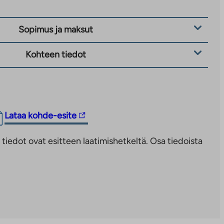
Sopimus ja maksut
Kohteen tiedot
Linkki
Lataa kohde-esite
vie
iedot ovat esitteen laatimishetkeltä. Osa tiedoista
ulkopuoliseen
palveluun.
Linkki
aukeaa
uuteen
välilehteen