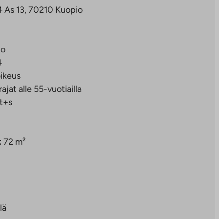
4 As 13, 70210 Kuopio
io
4
ikeus
rajat alle 55-vuotiailla
t+s
:
72 m²
lä