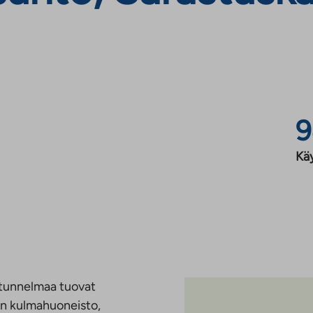
9
Kä
 tunnelmaa tuovat
sen kulmahuoneisto,