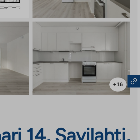
+16
i 14, Savilahti,