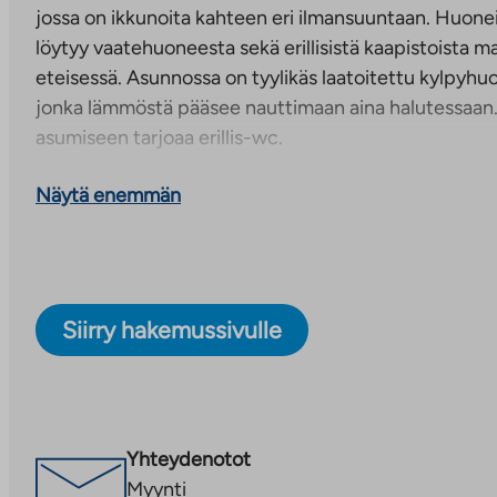
jossa on ikkunoita kahteen eri ilmansuuntaan. Huoneis
löytyy vaatehuoneesta sekä erillisistä kaapistoista
eteisessä. Asunnossa on tyylikäs laatoitettu kylpyh
jonka lämmöstä pääsee nauttimaan aina halutessaan
asumiseen tarjoaa erillis-wc.
Moderni asumisoikeuskohde kehittyvällä Savilahden 
Näytä enemmän
Sarastuskaari 14:n viihtyisät asumisoikeusasunnot ov
joulukuussa 2024 uudelle ja kehittyvälle Savilahden al
talossa on kaikkiaan 46 asuntoa, kooltaan 45,0-89,5 
on oma sauna sekä modernit pintamateriaalit.
Siirry hakemussivulle
Vedenkulutus mitataan huoneistotokohtaisesti. Ved
henkilölukuun perustuva vesimaksuennakko, joka ta
mukaisesti.
Yhteydenotot
Monipuoliset yhteistilat asukkaiden käytössä
Myynti