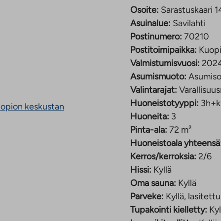
Osoite:
Sarastuskaari 1
 yhteinen oleskelu-/
Asuinalue:
Savilahti
luvälineille on varattu
Postinumero:
70210
astenvaunuillekin on oma
Postitoimipaikka:
Kuop
ovarasto. Piha-alueen
Valmistumisvuosi:
202
n muiden talojen
Asumismuoto:
Asumiso
Valintarajat:
Varallisuus
Huoneistotyyppi:
3h+k
a sijaitsevassa
 Kuopion keskustan
Huoneita:
3
Linkki
on Pysäköinti Oy:ltä
Pinta-ala:
72 m²
vie
Huoneistoala yhteensä
ulkopuoliseen
Kerros/kerroksia:
2/6
palveluun
Hissi:
Kyllä
 on mm. suuri
Oma sauna:
Kyllä
a-, pankki- sekä
Parveke:
Kyllä, lasitettu
Tupakointi kielletty:
Kyl