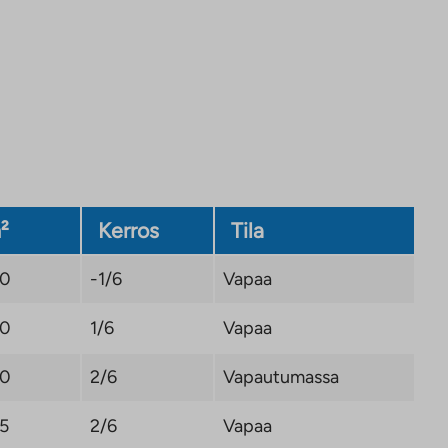
²
Kerros
Tila
,0
-1/6
Vapaa
,0
1/6
Vapaa
,0
2/6
Vapautumassa
,5
2/6
Vapaa