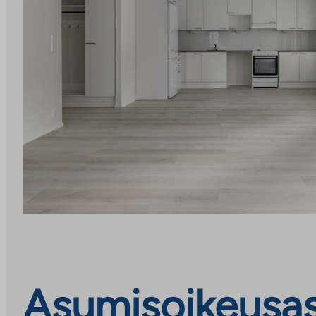
Asumisoikeusasu