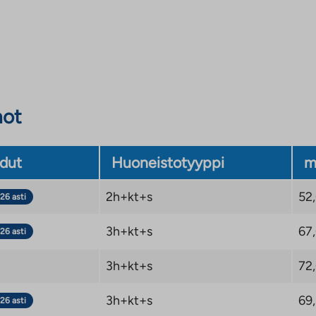
not
dut
Huoneistotyyppi
m
2h+kt+s
52
26 asti
3h+kt+s
67
26 asti
3h+kt+s
72
3h+kt+s
69
26 asti