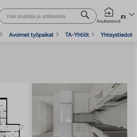
FI
Asukassivut
Avoimet työpaikat
TA-Yhtiöt
Yhteystiedot