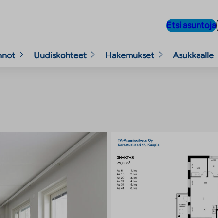
Etsi asuntoja
nnot
Uudiskohteet
Hakemukset
Asukkaalle