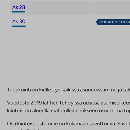
As 28
As 30
Vastike 0 € 31.8.20
Tupakointi on kiellettyä kaikissa asunnoissamme ja talo
Vuodesta 2019 lähtien tehdyissä uusissa asumisoike
kiinteistön alueella mahdollista erikseen osoitettua
Osa kiinteistöistämme on kokonaan savuttomia. Savuttomu