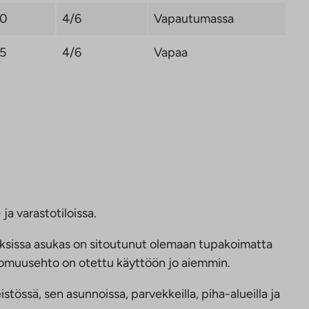
,0
4/6
Vapautumassa
,5
4/6
Vapaa
ja varastotiloissa.
ksissa asukas on sitoutunut olemaan tupakoimatta
ttomuusehto on otettu käyttöön jo aiemmin.
tössä, sen asunnoissa, parvekkeilla, piha-alueilla ja