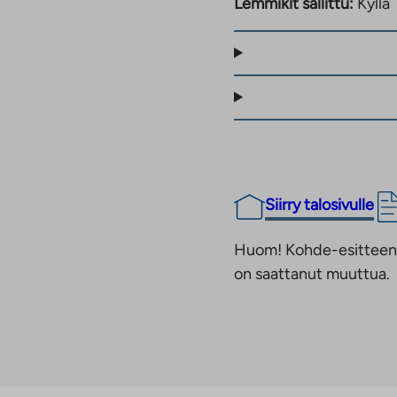
Lemmikit sallittu:
Kyllä
ulamäen laaja
laisia ulkoilureittejä
ja monipuoliset
liopistoalue, myös
Siirry talosivulle
Huom! Kohde-esitteen t
on saattanut muuttua.