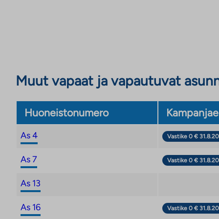
Muut vapaat ja vapautuvat asun
Huoneistonumero
Kampanjae
As 4
Vastike 0 € 31.8.20
As 7
Vastike 0 € 31.8.20
As 13
As 16
Vastike 0 € 31.8.20