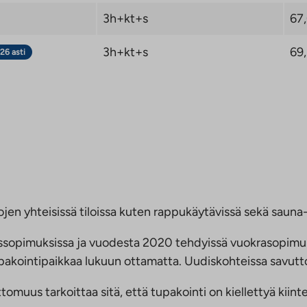
3h+kt+s
67
3h+kt+s
69
26 asti
jen yhteisissä tiloissa kuten rappukäytävissä sekä sauna- 
ussopimuksissa ja vuodesta 2020 tehdyissä vuokrasopimu
 tupakointipaikkaa lukuun ottamatta. Uudiskohteissa savu
us tarkoittaa sitä, että tupakointi on kiellettyä kiinteis