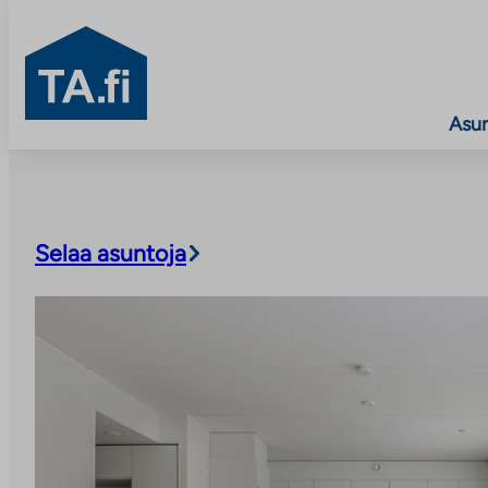
TA.fi
Asu
Siirry
sisältöön
Selaa asuntoja