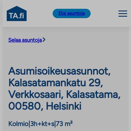
TA.fi
Etsi asuntoja
Siirry
sisältöön
Selaa asuntoja
Asumisoikeusasunnot,
Kalasatamankatu 29,
Verkkosaari, Kalasatama,
00580, Helsinki
Kolmio
|
3h+kt+s
|
73 m²