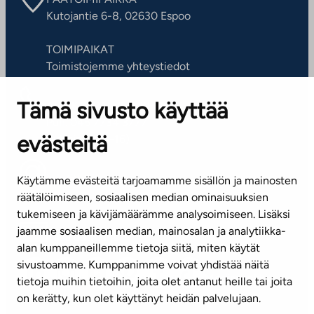
Kutojantie 6-8, 02630 Espoo
TOIMIPAIKAT
Toimistojemme yhteystiedot
Tämä sivusto käyttää
ASIAKASPALVELUKESKUS
Puh. 045 7734 3777
evästeitä
(arkisin klo 8-16)
info@ta.fi
Käytämme evästeitä tarjoamamme sisällön ja mainosten
räätälöimiseen, sosiaalisen median ominaisuuksien
tukemiseen ja kävijämäärämme analysoimiseen. Lisäksi
jaamme sosiaalisen median, mainosalan ja analytiikka-
Tilaa uutiskirje
alan kumppaneillemme tietoja siitä, miten käytät
sivustoamme. Kumppanimme voivat yhdistää näitä
Mediapankki
tietoja muihin tietoihin, joita olet antanut heille tai joita
on kerätty, kun olet käyttänyt heidän palvelujaan.