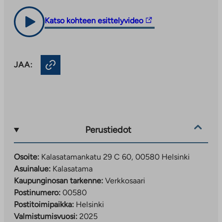
Linkki
Katso kohteen esittelyvideo
vie
ulkopuoliseen
palveluun.
JAA:
Linkki
aukeaa
uuteen
välilehteen
Perustiedot
Osoite:
Kalasatamankatu 29 C 60, 00580 Helsinki
Asuinalue:
Kalasatama
Kaupunginosan tarkenne:
Verkkosaari
Postinumero:
00580
Postitoimipaikka:
Helsinki
Valmistumisvuosi:
2025