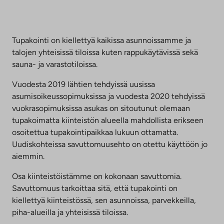
Tupakointi on kiellettyä kaikissa asunnoissamme ja
talojen yhteisissä tiloissa kuten rappukäytävissä sekä
sauna- ja varastotiloissa.
Vuodesta 2019 lähtien tehdyissä uusissa
asumisoikeussopimuksissa ja vuodesta 2020 tehdyissä
vuokrasopimuksissa asukas on sitoutunut olemaan
tupakoimatta kiinteistön alueella mahdollista erikseen
osoitettua tupakointipaikkaa lukuun ottamatta.
Uudiskohteissa savuttomuusehto on otettu käyttöön jo
aiemmin.
Osa kiinteistöistämme on kokonaan savuttomia.
Savuttomuus tarkoittaa sitä, että tupakointi on
kiellettyä kiinteistössä, sen asunnoissa, parvekkeilla,
piha-alueilla ja yhteisissä tiloissa.