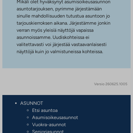
Mikäli olet hyväksynyt asumisoikeusasunnon
asuntotarjouksen, pyrimme järjestämään
sinulle mahdollisuuden tutustua asuntoon jo
tarjouskierroksen aikana. Järjestämme jonkin
verran myös yleisiä näyttöjä vapaissa
asunnoissamme. Uudiskohteissa ei
valitettavasti voi järjestää vastaavanlaisesti
näyttöjä kuin jo valmistuneissa kohteissa.
Versio 260625.1005
ASUNNOT
Etsi asuntoa
Asumisoikeusasunnot
Vuokra-asunnot
Senioriasunnot