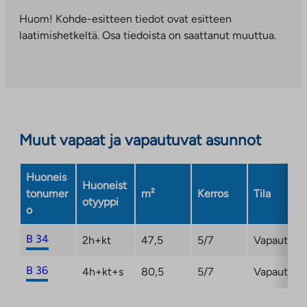
vie
ulkopuoliseen
Huom! Kohde-esitteen tiedot ovat esitteen
palveluun.
laatimishetkeltä. Osa tiedoista on saattanut muuttua.
Linkki
aukeaa
uuteen
välilehteen
Muut vapaat ja vapautuvat asunnot
Huoneis
Huoneist
tonumer
m²
Kerros
Tila
otyyppi
o
B 34
2h+kt
47,5
5/7
Vapautuma
B 36
4h+kt+s
80,5
5/7
Vapautuma