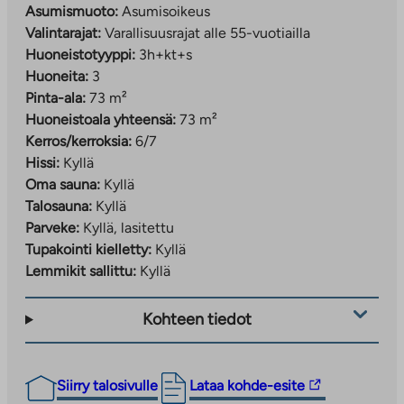
Asumismuoto:
Asumisoikeus
Valintarajat:
Varallisuusrajat alle 55-vuotiailla
Huoneistotyyppi:
3h+kt+s
Huoneita:
3
Pinta-ala:
73 m²
Huoneistoala yhteensä:
73 m²
Kerros/kerroksia:
6/7
Hissi:
Kyllä
Oma sauna:
Kyllä
Talosauna:
Kyllä
Parveke:
Kyllä, lasitettu
Tupakointi kielletty:
Kyllä
Lemmikit sallittu:
Kyllä
Kohteen tiedot
Linkki
Siirry talosivulle
Lataa kohde-esite