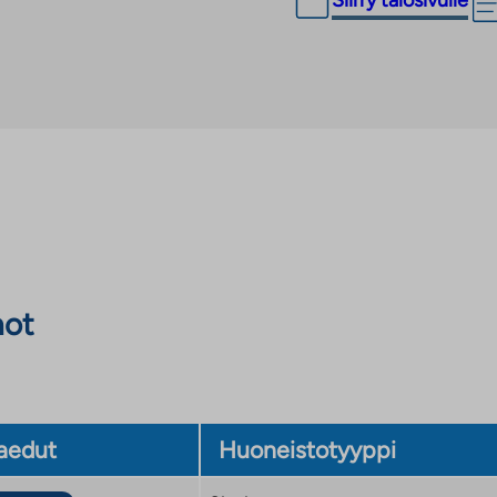
Siirry talosivulle
not
aedut
Huoneistotyyppi