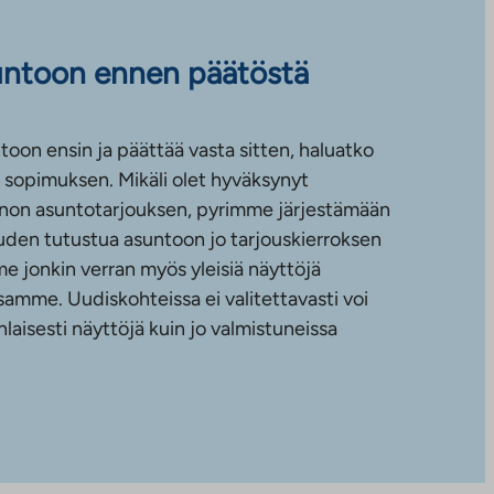
untoon ennen päätöstä
toon ensin ja päättää vasta sitten, haluatko
sopimuksen. Mikäli olet hyväksynyt
non asuntotarjouksen, pyrimme järjestämään
uuden tutustua asuntoon jo tarjouskierroksen
e jonkin verran myös yleisiä näyttöjä
amme. Uudiskohteissa ei valitettavasti voi
nlaisesti näyttöjä kuin jo valmistuneissa