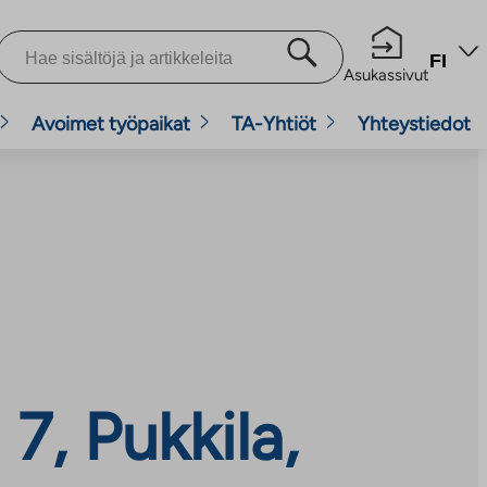
FI
Asukassivut
Avoimet työpaikat
TA-Yhtiöt
Yhteystiedot
7, Pukkila,