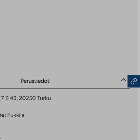
Perustiedot
 7 B 43, 20250 Turku
ne:
Pukkila