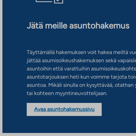
Jätä meille asuntohakemus
Täyttämällä hakemuksen voit hakea meiltä vu
jättää asumisoikeushakemuksen sekä vapaisiin
asuntoihin että varattuihin asumisoikeuskohtei
asuntotarjouksen heti kun voimme tarjota toiv
asuntoa. Mikäli sinulla on kysyttävää, otatha
tai kohteen myyntineuvottelijaan.
Avaa asuntohakemussivu