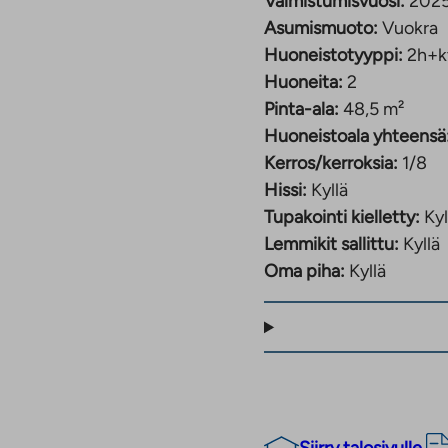
Valmistumisvuosi:
202
Asumismuoto:
Vuokra
Huoneistotyyppi:
2h+k
Huoneita:
2
Pinta-ala:
48,5 m²
Huoneistoala yhteensä
Kerros/kerroksia:
1/8
Hissi:
Kyllä
Tupakointi kielletty:
Kyl
Lemmikit sallittu:
Kyllä
Oma piha:
Kyllä