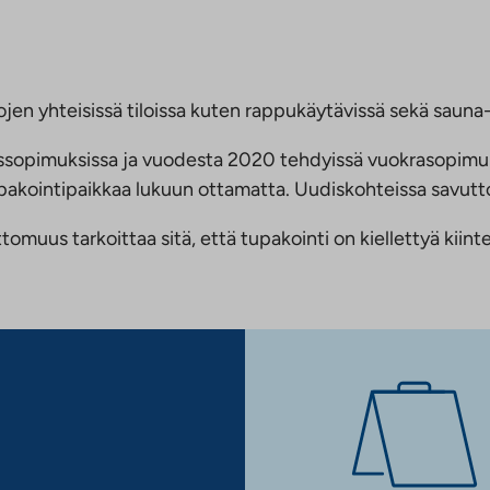
jen yhteisissä tiloissa kuten rappukäytävissä sekä sauna- 
ussopimuksissa ja vuodesta 2020 tehdyissä vuokrasopimu
 tupakointipaikkaa lukuun ottamatta. Uudiskohteissa savu
us tarkoittaa sitä, että tupakointi on kiellettyä kiinteis