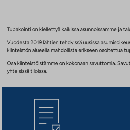
Tupakointi on kiellettyä kaikissa asunnoissamme ja talo
Vuodesta 2019 lähtien tehdyissä uusissa asumisoike
kiinteistön alueella mahdollista erikseen osoitettua
Osa kiinteistöistämme on kokonaan savuttomia. Savuttomu
yhteisissä tiloissa.