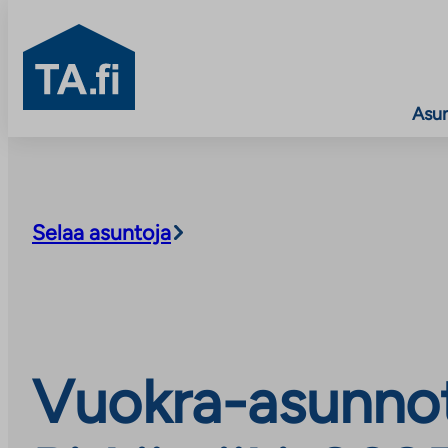
TA.fi
Asu
Siirry
sisältöön
Selaa asuntoja
Vuokra-asunnot,