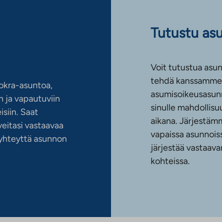
Tutustu as
Voit tutustua asun
tehdä kanssamme 
okra-asuntoa,
asumisoikeusasun
 ja vapautuviin
sinulle mahdollis
siin. Saat
aikana. Järjestämm
eitasi vastaavaa
vapaissa asunnoiss
n yhteyttä asunnon
järjestää vastaava
kohteissa.