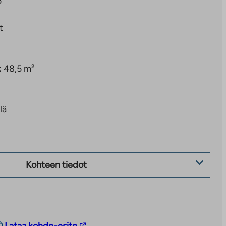
5
t
:
48,5 m²
lä
Kohteen tiedot
Linkki