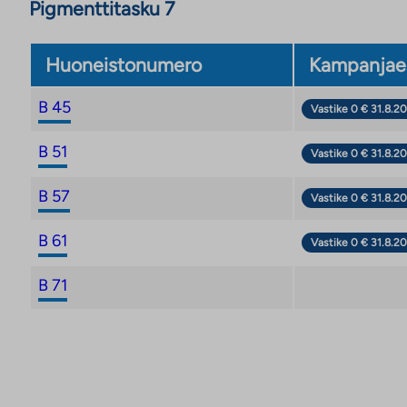
Pigmenttitasku 7
Huoneistonumero
Kampanjae
B 45
Vastike 0 € 31.8.20
B 51
Vastike 0 € 31.8.20
B 57
Vastike 0 € 31.8.20
B 61
Vastike 0 € 31.8.20
B 71