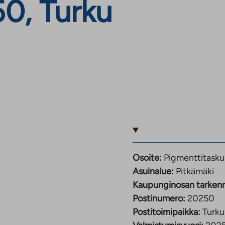
50, Turku
Osoite:
Pigmenttitasku
Asuinalue:
Pitkämäki
Kaupunginosan tarken
Postinumero:
20250
Postitoimipaikka:
Turku