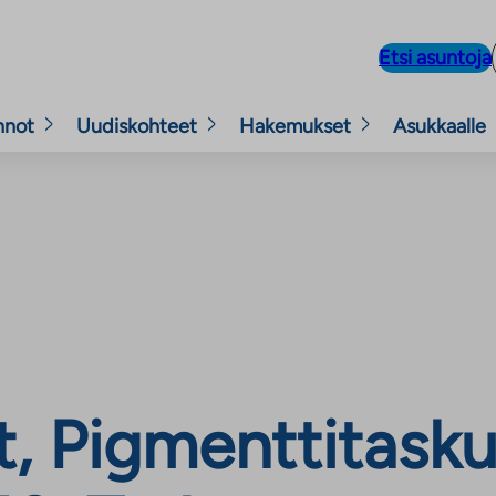
Etsi asuntoja
nnot
Uudiskohteet
Hakemukset
Asukkaalle
 Pigmenttitasku 