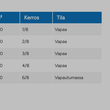
²
Kerros
Tila
,0
1/8
Vapaa
,0
2/8
Vapaa
,0
3/8
Vapaa
,0
4/8
Vapaa
,0
6/8
Vapautumassa