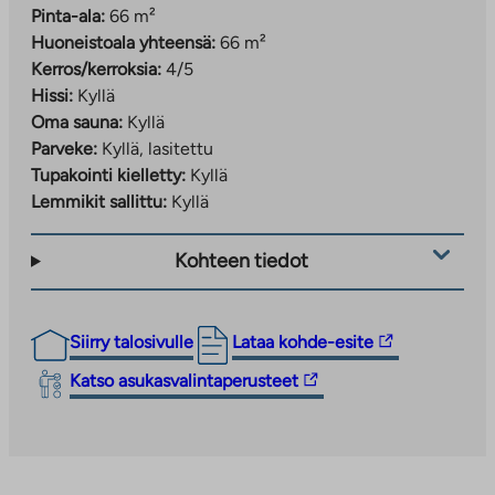
Pinta-ala:
66 m²
Huoneistoala yhteensä:
66 m²
Kerros/kerroksia:
4/5
Hissi:
Kyllä
Oma sauna:
Kyllä
Parveke:
Kyllä, lasitettu
Tupakointi kielletty:
Kyllä
Lemmikit sallittu:
Kyllä
Kohteen tiedot
Linkki
Siirry talosivulle
Lataa kohde-esite
vie
Linkki
Katso asukasvalintaperusteet
ulkopuoliseen
vie
palveluun.
ulkopuoliseen
Linkki
palveluun.
aukeaa
Linkki