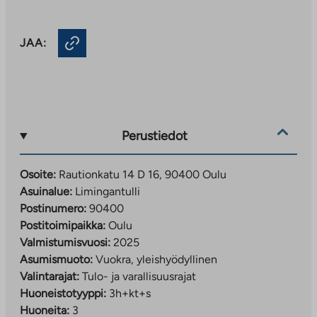
JAA:
Perustiedot
Osoite:
Rautionkatu 14 D 16, 90400 Oulu
Asuinalue:
Limingantulli
Postinumero:
90400
Postitoimipaikka:
Oulu
Valmistumisvuosi:
2025
Asumismuoto:
Vuokra, yleishyödyllinen
Valintarajat:
Tulo- ja varallisuusrajat
Huoneistotyyppi:
3h+kt+s
Huoneita:
3