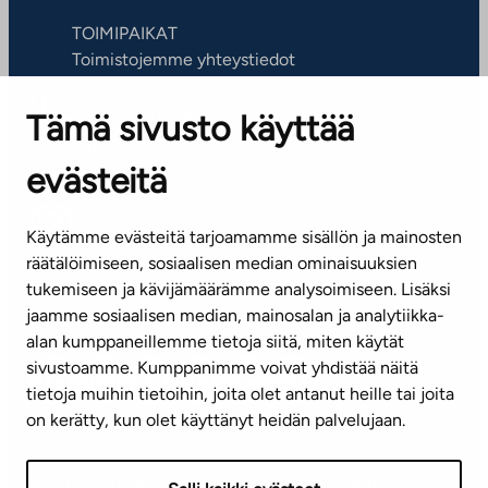
TOIMIPAIKAT
Toimistojemme yhteystiedot
Tämä sivusto käyttää
ASIAKASPALVELUKESKUS
Puh. 045 7734 3777
evästeitä
(arkisin klo 8-16)
info@ta.fi
Käytämme evästeitä tarjoamamme sisällön ja mainosten
räätälöimiseen, sosiaalisen median ominaisuuksien
tukemiseen ja kävijämäärämme analysoimiseen. Lisäksi
jaamme sosiaalisen median, mainosalan ja analytiikka-
Tilaa uutiskirje
alan kumppaneillemme tietoja siitä, miten käytät
sivustoamme. Kumppanimme voivat yhdistää näitä
Mediapankki
tietoja muihin tietoihin, joita olet antanut heille tai joita
on kerätty, kun olet käyttänyt heidän palvelujaan.
Käyttöehdot
Tietosuojaseloste
Saavutettavuusseloste