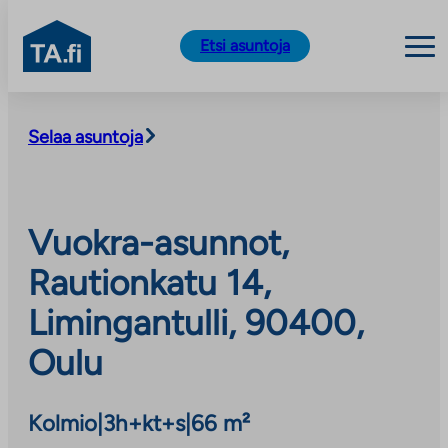
TA.fi
Etsi asuntoja
Siirry
sisältöön
Selaa asuntoja
Vuokra-asunnot,
Rautionkatu 14,
Limingantulli, 90400,
Oulu
Kolmio
|
3h+kt+s
|
66 m²