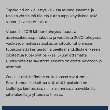
uuteen
aukeaa
välilehteen
uuteen
Tupakointi on kiellettyä kaikissa asunnoissamme ja
välilehteen
talojen yhteisissä tiloissa kuten rappukäytävissä sekä
sauna- ja varastotiloissa.
Vuodesta 2019 lähtien tehdyissä uusissa
asumisoikeussopimuksissa ja vuodesta 2020 tehdyissä
vuokrasopimuksissa asukas on sitoutunut olemaan
tupakoimatta kiinteistön alueella mahdollista erikseen
osoitettua tupakointipaikkaa lukuun ottamatta.
Uudiskohteissa savuttomuusehto on otettu käyttöön jo
aiemmin.
Osa kiinteistöistämme on kokonaan savuttomia.
Savuttomuus tarkoittaa sitä, että tupakointi on
kiellettyä kiinteistössä, sen asunnoissa, parvekkeilla,
piha-alueilla ja yhteisissä tiloissa.