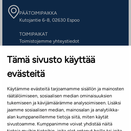
PÄÄTOIMIPAIKKA
Kutojantie 6-8, 02630 Espoo
TOIMIPAIKAT
Toimistojemme yhteystiedot
Tämä sivusto käyttää
ASIAKASPALVELUKESKUS
Puh. 045 7734 3777
evästeitä
(arkisin klo 8-16)
info@ta.fi
Käytämme evästeitä tarjoamamme sisällön ja mainosten
räätälöimiseen, sosiaalisen median ominaisuuksien
tukemiseen ja kävijämäärämme analysoimiseen. Lisäksi
jaamme sosiaalisen median, mainosalan ja analytiikka-
Tilaa uutiskirje
alan kumppaneillemme tietoja siitä, miten käytät
sivustoamme. Kumppanimme voivat yhdistää näitä
Mediapankki
tietoja muihin tietoihin, joita olet antanut heille tai joita