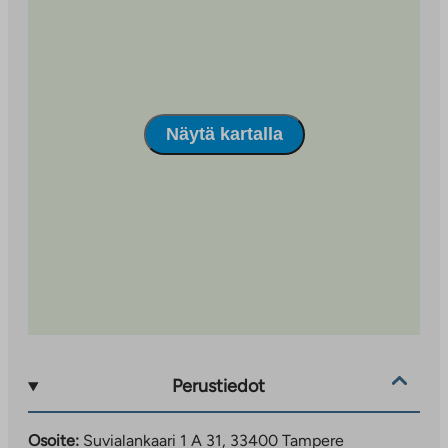
henkilölukuun perustuva ennakkomaksu, joka tasataan
kulutuksen mukaisesti. Autopaikat varataan
ensisijaisesti suuremmille asunnoille. Jos paikkoja on
vapaana, myös pienemmillä asunnoilla on mahdollisuus
varata paikka luopumisehdolla, jolloin paikasta voi
joutua luopumaan 14 vrk irtisanomisajalla.
Näytä kartalla
Yleinen arvonlisäverokanta on noussut 24 prosentista
25,5 prosenttiin 1.9.2024 alkaen. Valtion tukemassa
asumisoikeustalossa Asumisen rahoitus- ja
kehittämiskeskuksen hyväksymistä rakennus- tai
hankintakustannuksista (hankinta-arvo) voidaan kerätä
asumisoikeusmaksuina enintään 15 prosenttia.
Asumisen rahoitus- ja kehittämiskeskus on hyväksynyt
kohteen rakennuskustannukset 24 prosentin
verokannalla. Mikäli asumisoikeushankkeen
rakennuskustannukset nousevat arvonlisäverokannan
Perustiedot
korotuksesta johtuen, voidaan asumisoikeusmaksuja
joutua tarkistamaan, kuitenkin alle 1,5 %:ia. Mahdolliset
Osoite:
Suvialankaari 1 A 31, 33400 Tampere