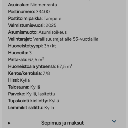
asumisoikeusmaksujen tarkistukset tehdään kohteen
Asuinalue:
Niemenranta
valmistumisen jälkeen. Asumisoikeusmaksujen
Postinumero:
33400
tarkistamisesta tiedotetaan asumisoikeuden haltijoita
Postitoimipaikka:
Tampere
kirjallisesti.
Valmistumisvuosi:
2025
Asumismuoto:
Asumisoikeus
Valintarajat:
Varallisuusrajat alle 55-vuotiailla
Huoneistotyyppi:
3h+kt
Huoneita:
3
Pinta-ala:
67,5 m²
Huoneistoala yhteensä:
67,5 m²
Kerros/kerroksia:
7/8
Hissi:
Kyllä
Talosauna:
Kyllä
Parveke:
Kyllä, lasitettu
Tupakointi kielletty:
Kyllä
Lemmikit sallittu:
Kyllä
Sopimus ja maksut