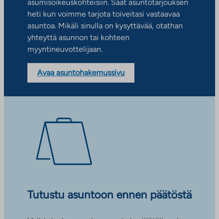
asumisoikeuskohteisiin. Saat asuntotarjouksen
heti kun voimme tarjota toiveitasi vastaavaa
asuntoa. Mikäli sinulla on kysyttävää, otathan
yhteyttä asunnon tai kohteen
myyntineuvottelijaan.
Avaa asuntohakemussivu
Tutustu asuntoon ennen päätöstä