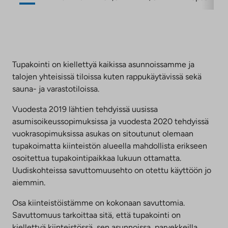
Tupakointi on kiellettyä kaikissa asunnoissamme ja
talojen yhteisissä tiloissa kuten rappukäytävissä sekä
sauna- ja varastotiloissa.
Vuodesta 2019 lähtien tehdyissä uusissa
asumisoikeussopimuksissa ja vuodesta 2020 tehdyissä
vuokrasopimuksissa asukas on sitoutunut olemaan
tupakoimatta kiinteistön alueella mahdollista erikseen
osoitettua tupakointipaikkaa lukuun ottamatta.
Uudiskohteissa savuttomuusehto on otettu käyttöön jo
aiemmin.
Osa kiinteistöistämme on kokonaan savuttomia.
Savuttomuus tarkoittaa sitä, että tupakointi on
kiellettyä kiinteistössä, sen asunnoissa, parvekkeilla,