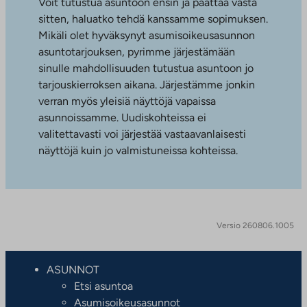
Voit tutustua asuntoon ensin ja päättää vasta
sitten, haluatko tehdä kanssamme sopimuksen.
Mikäli olet hyväksynyt asumisoikeusasunnon
asuntotarjouksen, pyrimme järjestämään
sinulle mahdollisuuden tutustua asuntoon jo
tarjouskierroksen aikana. Järjestämme jonkin
verran myös yleisiä näyttöjä vapaissa
asunnoissamme. Uudiskohteissa ei
valitettavasti voi järjestää vastaavanlaisesti
näyttöjä kuin jo valmistuneissa kohteissa.
Versio 260806.1005
ASUNNOT
Etsi asuntoa
Asumisoikeusasunnot