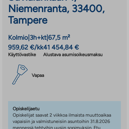
Niemenranta, 33400,
Tampere
Kolmio
|
3h+kt
|
67,5 m²
959,62 €/kk
41 454,84 €
Käyttövastike
Alustava asumisoikeusmaksu
Vapaa
Opiskelijaetu
Opiskelijat saavat 2 viikkoa ilmaista muuttoaikaa
vapaisiin ja valmistuneisiin asuntoihin 31.8.2026
mennessä tehtyihin uusiin sopimuksiin. Etu