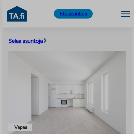
TA.fi
Etsi asuntoja
Siirry
sisältöön
Selaa asuntoja
Vapaa