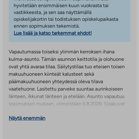
hyvitetään ensimmäisen kuun vuokrasta tai
vastikkeesta, ja sen saa näyttämällä
opiskelijakortin tai todistuksen opiskelupaikasta
ennen sopimuksen tekemistä.
Lue lisää ja katso tarkemmat ehdot!
Vapautumassa toiseksi ylimmän kerroksen ihana
kulma-asunto. Tämän asunnon keittotila ja olohuone
ovat yhtä avaraa tilaa. Säilytystilaa tuo eteisen toisen
makuuhuoneen kiinteät kalusteet sekä
päämakuuhuoneen yhteydessä oleva tilava
vaatehuone. Lasitettu parveke suuntaa aurinkoiseen
länteen, ikkunat länteen ja etelään. Asunto vapautuu
sopimuksen mukaan, viimeistään 6.8.2026. Sisäkuvat
ovat vastaavanlaisesta asunnosta (6.krs).
Näytä enemmän
Syyskuussa 2025 valmistunut asumisoikeuskerrostalo
Niemenrannan kaupunginosaan. Ylimmän kerroksen
asukkaiden yhteisestä saunasta, kerhohuoneesta ja