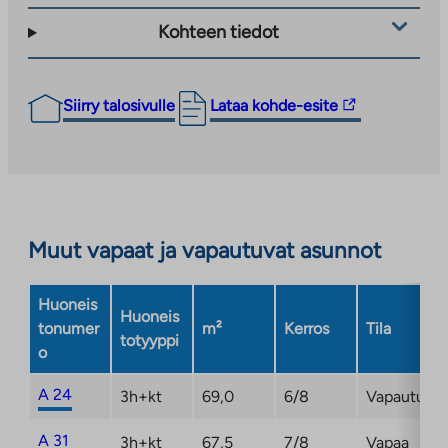
Kohteen tiedot
Linkki
Siirry talosivulle
Lataa kohde-esite
vie
ulkopuoliseen
palveluun.
Linkki
aukeaa
Muut vapaat ja vapautuvat asunnot
uuteen
välilehteen
Huoneis
Huoneis
tonumer
m²
Kerros
Tila
totyyppi
o
A 24
3h+kt
69,0
6/8
Vapautuma
A 31
3h+kt
67,5
7/8
Vapaa