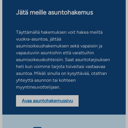
Jätä meille asuntohakemus
Täyttämällä hakemuksen voit hakea meiltä
vuokra-asuntoa, jättää
asumisoikeushakemuksen sekä vapaisiin ja
vapautuviin asuntoihin että varattuihin
asumisoikeuskohteisiin. Saat asuntotarjouksen
heti kun voimme tarjota toiveitasi vastaavaa
asuntoa. Mikäli sinulla on kysyttävää, otathan
yhteyttä asunnon tai kohteen
myyntineuvottelijaan.
Avaa asuntohakemussivu