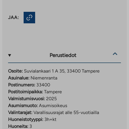
JAA:
Perustiedot
Osoite:
Suvialankaari 1 A 35, 33400 Tampere
Asuinalue:
Niemenranta
Postinumero:
33400
Postitoimipaikka:
Tampere
Valmistumisvuosi:
2025
Asumismuoto:
Asumisoikeus
Valintarajat:
Varallisuusrajat alle 55-vuotiailla
Huoneistotyyppi:
3h+kt
Huoneita:
3