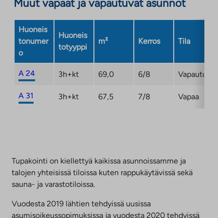
Muut vapaat ja vapautuvat asunnot
uuteen
välilehteen
Huoneis
Huoneis
tonumer
m²
Kerros
Tila
totyyppi
o
A 24
3h+kt
69,0
6/8
Vapautuma
A 31
3h+kt
67,5
7/8
Vapaa
Tupakointi on kiellettyä kaikissa asunnoissamme ja
talojen yhteisissä tiloissa kuten rappukäytävissä sekä
sauna- ja varastotiloissa.
Vuodesta 2019 lähtien tehdyissä uusissa
asumisoikeussopimuksissa ja vuodesta 2020 tehdyissä