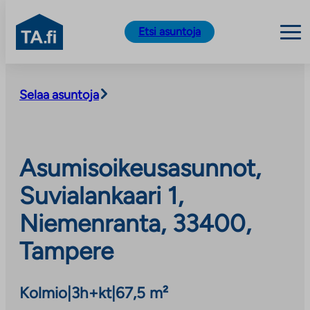
TA.fi
Etsi asuntoja
Siirry
sisältöön
Selaa asuntoja
Asumisoikeusasunnot,
Suvialankaari 1,
Niemenranta, 33400,
Tampere
Kolmio
|
3h+kt
|
67,5 m²