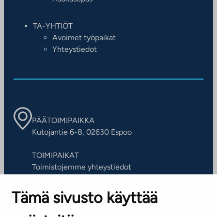
TA-YHTIÖT
Avoimet työpaikat
Yhteystiedot
PÄÄTOIMIPAIKKA
Kutojantie 6-8, 02630 Espoo
TOIMIPAIKAT
Toimistojemme yhteystiedot
Tämä sivusto käyttää
ASIAKASPALVELUKESKUS
Puh. 045 7734 3777