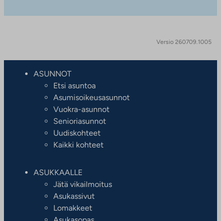
Versio 260709.1005
ASUNNOT
Etsi asuntoa
Asumisoikeusasunnot
Vuokra-asunnot
Senioriasunnot
Uudiskohteet
Kaikki kohteet
ASUKKAALLE
Jätä vikailmoitus
Asukassivut
Lomakkeet
Asukasopas