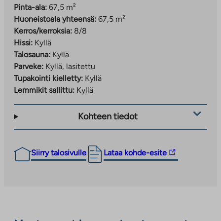
Pinta-ala:
67,5 m²
Huoneistoala yhteensä:
67,5 m²
Kerros/kerroksia:
8/8
Hissi:
Kyllä
Talosauna:
Kyllä
Parveke:
Kyllä, lasitettu
Tupakointi kielletty:
Kyllä
Lemmikit sallittu:
Kyllä
Kohteen tiedot
Linkki
Siirry talosivulle
Lataa kohde-esite
vie
ulkopuoliseen
palveluun.
Linkki
aukeaa