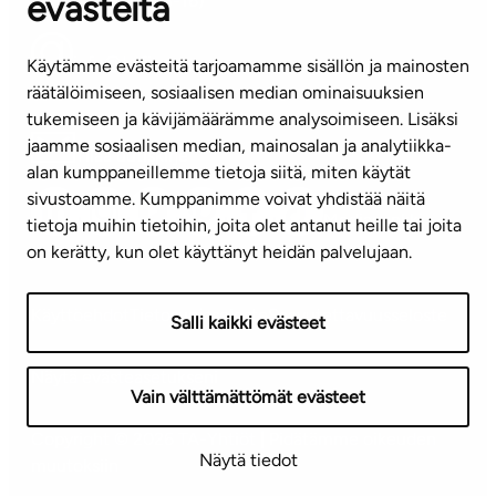
evästeitä
(arkisin klo 8-16)
info@ta.fi
Käytämme evästeitä tarjoamamme sisällön ja mainosten
räätälöimiseen, sosiaalisen median ominaisuuksien
tukemiseen ja kävijämäärämme analysoimiseen. Lisäksi
jaamme sosiaalisen median, mainosalan ja analytiikka-
Tilaa uutiskirje
alan kumppaneillemme tietoja siitä, miten käytät
sivustoamme. Kumppanimme voivat yhdistää näitä
Mediapankki
tietoja muihin tietoihin, joita olet antanut heille tai joita
on kerätty, kun olet käyttänyt heidän palvelujaan.
Käyttöehdot
Tietosuojaseloste
Saavutettavuusseloste
Salli kaikki evästeet
Näytä evästeasetukseni
Vain välttämättömät evästeet
Copyright © 2026 TA-Yhtiöt | Pidätämme oikeuden
Näytä tiedot
muutoksiin