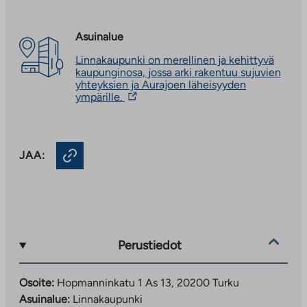
Asuinalue
Linnakaupunki on merellinen ja kehittyvä
kaupunginosa, jossa arki rakentuu sujuvien
yhteyksien ja Aurajoen läheisyyden
Linkki
ympärille.
vie
ulkopuoliseen
palveluun.
Linkki
JAA:
aukeaa
uuteen
välilehteen
Perustiedot
Osoite:
Hopmanninkatu 1 As 13, 20200 Turku
Asuinalue:
Linnakaupunki