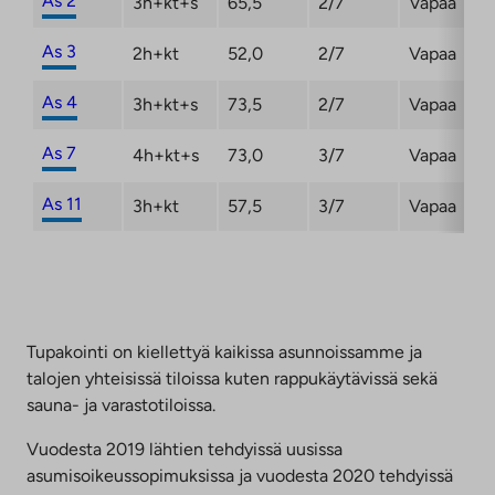
As 2
3h+kt+s
65,5
2/7
Vapaa
As 3
2h+kt
52,0
2/7
Vapaa
As 4
3h+kt+s
73,5
2/7
Vapaa
As 7
4h+kt+s
73,0
3/7
Vapaa
As 11
3h+kt
57,5
3/7
Vapaa
Tupakointi on kiellettyä kaikissa asunnoissamme ja
talojen yhteisissä tiloissa kuten rappukäytävissä sekä
sauna- ja varastotiloissa.
Vuodesta 2019 lähtien tehdyissä uusissa
asumisoikeussopimuksissa ja vuodesta 2020 tehdyissä