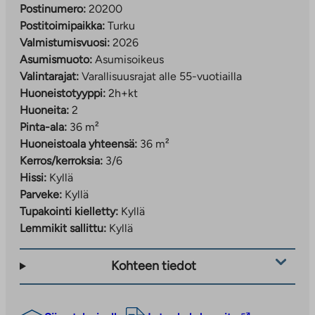
Postinumero:
20200
Postitoimipaikka:
Turku
Valmistumisvuosi:
2026
Asumismuoto:
Asumisoikeus
Valintarajat:
Varallisuusrajat alle 55-vuotiailla
Huoneistotyyppi:
2h+kt
Huoneita:
2
Pinta-ala:
36 m²
Huoneistoala yhteensä:
36 m²
Kerros/kerroksia:
3/6
Hissi:
Kyllä
Parveke:
Kyllä
Tupakointi kielletty:
Kyllä
Lemmikit sallittu:
Kyllä
Kohteen tiedot