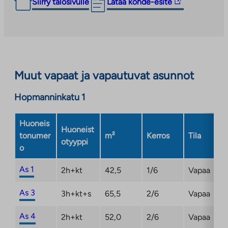
Linkki
Siirry talosivulle
Lataa kohde-esite
vie
ulkopuoliseen
palveluun.
Linkki
aukeaa
Muut vapaat ja vapautuvat asunnot
uuteen
välilehteen
Hopmanninkatu 1
Huoneis
Huoneist
tonumer
m²
Kerros
Tila
otyyppi
o
As 1
2h+kt
42,5
1/6
Vapaa
As 3
3h+kt+s
65,5
2/6
Vapaa
As 4
2h+kt
52,0
2/6
Vapaa