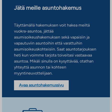
Jätä meille asuntohakemus
Täyttämällä hakemuksen voit hakea meiltä
vuokra-asuntoa, jättää
asumisoikeushakemuksen sekä vapaisiin ja
vapautuviin asuntoihin että varattuihin
asumisoikeuskohteisiin. Saat asuntotarjouksen
heti kun voimme tarjota toiveitasi vastaavaa
asuntoa. Mikäli sinulla on kysyttävää, otathan
yhteyttä asunnon tai kohteen
myyntineuvottelijaan.
Avaa asuntohakemussivu