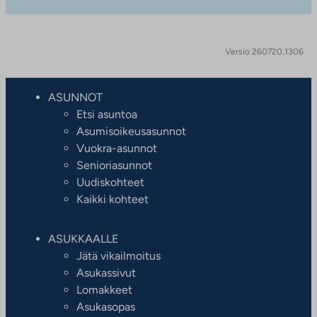
Versio 260720.1306
ASUNNOT
Etsi asuntoa
Asumisoikeusasunnot
Vuokra-asunnot
Senioriasunnot
Uudiskohteet
Kaikki kohteet
ASUKKAALLE
Jätä vikailmoitus
Asukassivut
Lomakkeet
Asukasopas