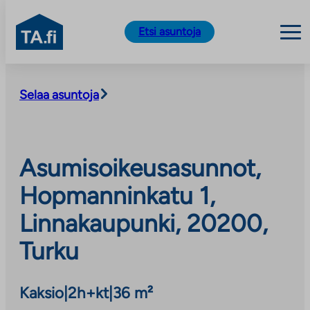
TA.fi
Etsi asuntoja
Siirry
sisältöön
Selaa asuntoja
Asumisoikeusasunnot,
Hopmanninkatu 1,
Linnakaupunki, 20200,
Turku
Kaksio
|
2h+kt
|
36 m²