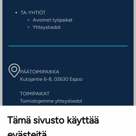
TA-YHTIÖT
Avoimet työpaikat
Yhteystiedot
PÄÄTOIMIPAIKKA
Kutojantie 6-8, 02630 Espoo
TOIMIPAIKAT
Toimistojemme yhteystiedot
Tämä sivusto käyttää
ASIAKASPALVELUKESKUS
Puh. 045 7734 3777
evästeitä
(arkisin klo 8-16)