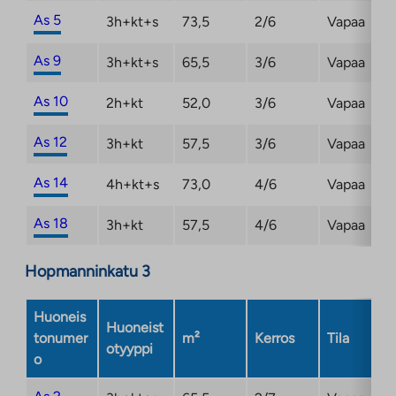
As 5
3h+kt+s
73,5
2/6
Vapaa
As 9
3h+kt+s
65,5
3/6
Vapaa
As 10
2h+kt
52,0
3/6
Vapaa
As 12
3h+kt
57,5
3/6
Vapaa
As 14
4h+kt+s
73,0
4/6
Vapaa
As 18
3h+kt
57,5
4/6
Vapaa
Hopmanninkatu 3
Huoneis
Huoneist
tonumer
m²
Kerros
Tila
otyyppi
o